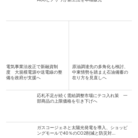
電気事業法改正で新融資制
原油調達先の多角化も検討、
度 大規模電源や送電線の整
中東情勢を踏まえ石油備蓄の
備を政府が支援へ
在り方を見直しへ
応札不足が続く需給調整市場にテコ入れ策 一
部商品の上限価格を引き下げへ
ガスコージェネと太陽光発電を導入、ショッピ
ングモールで40％のCO2削減と防災対...