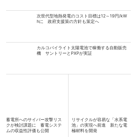
次世代型地熱発電のコスト目標は12～19円/kW
hに 政府支援策の方針も策定へ
カルコパイライト太陽電池で稼働する自動販売
機 サントリーとPXPが実証
蓄電所へのサイバー攻撃リス
リサイクルが容易な「水系電
クが検討課題に 蓄電システ
池」の実現へ前進 新たな電
ムの収益性評価も公開
極材料を開発