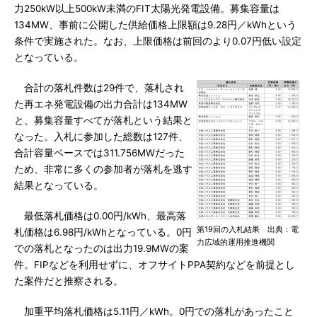
力250kW以上500kW未満のFIT太陽光発電設備。募集容量は
134MW、事前に公開した供給価格上限額は9.28円／kWhという
条件で実施された。なお、上限価格は前回のより0.07円低い設定
となっている。
合計の落札件数は29件で、落札され
た再エネ発電設備の出力合計は134MW
と、募集容量すべてが落札という結果と
なった。入札に参加した総数は127件、
合計容量ベースでは311.756MWだった
ため、非常に多くの参加者が落札を逃す
結果となっている。
最低落札価格は0.00円/kWh、最高落
第19回の入札結果 出典：電
札価格は6.98円/kWhとなっている。0円
力広域的運用推進機関
での落札となったのは出力19.9MWの案
件。FIPなどを利用せずに、オフサイトPPA契約などを前提とし
た案件だと推察される。
加重平均落札価格は5.11円／kWh。0円での落札があったこと