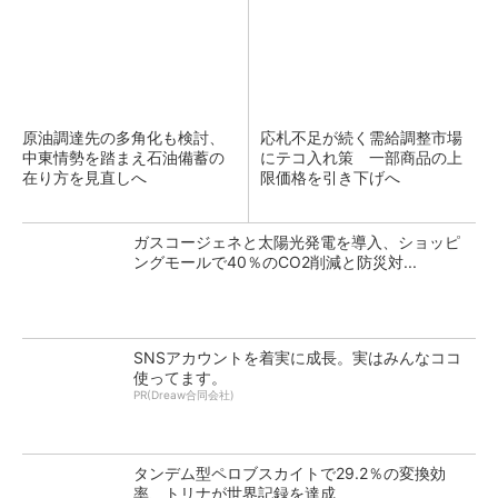
原油調達先の多角化も検討、
応札不足が続く需給調整市場
中東情勢を踏まえ石油備蓄の
にテコ入れ策 一部商品の上
在り方を見直しへ
限価格を引き下げへ
ガスコージェネと太陽光発電を導入、ショッピ
ングモールで40％のCO2削減と防災対...
SNSアカウントを着実に成長。実はみんなココ
使ってます。
PR(Dreaw合同会社)
タンデム型ペロブスカイトで29.2％の変換効
率、トリナが世界記録を達成