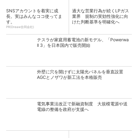
SNSアカウントを着実に成
過大な営業行為が続くLPガス
長。実はみんなココ使ってま
業界 規制の実効性強化に向
す。
けた判断基準を明確化へ
PR(Dreaw合同会社)
テスラが家庭用蓄電池の新モデル、「Powerwa
ll 3」を日本国内で販売開始
外壁に穴を開けずに太陽光パネルを垂直設置
AGCとノザワが新工法を本格販売
電気事業法改正で新融資制度 大規模電源や送
電線の整備を政府が支援へ