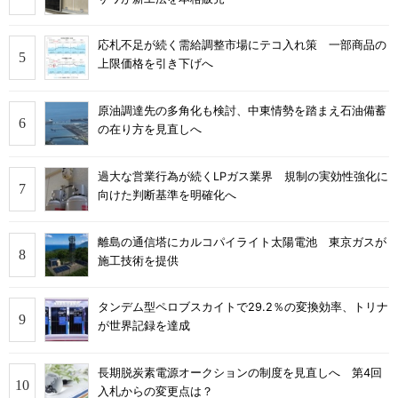
応札不足が続く需給調整市場にテコ入れ策 一部商品の
上限価格を引き下げへ
原油調達先の多角化も検討、中東情勢を踏まえ石油備蓄
の在り方を見直しへ
過大な営業行為が続くLPガス業界 規制の実効性強化に
向けた判断基準を明確化へ
離島の通信塔にカルコパイライト太陽電池 東京ガスが
施工技術を提供
タンデム型ペロブスカイトで29.2％の変換効率、トリナ
が世界記録を達成
長期脱炭素電源オークションの制度を見直しへ 第4回
入札からの変更点は？