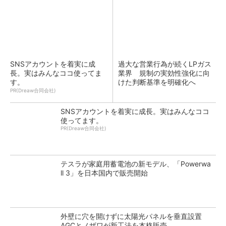
SNSアカウントを着実に成
過大な営業行為が続くLPガス
長。実はみんなココ使ってま
業界 規制の実効性強化に向
す。
けた判断基準を明確化へ
PR(Dreaw合同会社)
SNSアカウントを着実に成長。実はみんなココ
使ってます。
PR(Dreaw合同会社)
テスラが家庭用蓄電池の新モデル、「Powerwa
ll 3」を日本国内で販売開始
外壁に穴を開けずに太陽光パネルを垂直設置
AGCとノザワが新工法を本格販売