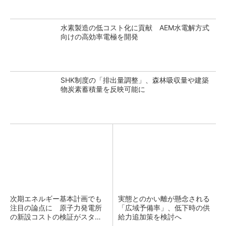
水素製造の低コスト化に貢献 AEM水電解方式
向けの高効率電極を開発
SHK制度の「排出量調整」、森林吸収量や建築
物炭素蓄積量を反映可能に
次期エネルギー基本計画でも
実態とのかい離が懸念される
注目の論点に 原子力発電所
「広域予備率」、低下時の供
の新設コストの検証がスター
給力追加策を検討へ
ト