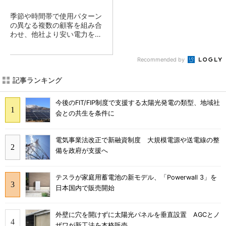
季節や時間帯で使用パターン
の異なる複数の顧客を組み合
わせ、他社より安い電力を提
供
Recommended by
記事ランキング
今後のFIT/FIP制度で支援する太陽光発電の類型、地域社
会との共生を条件に
電気事業法改正で新融資制度 大規模電源や送電線の整
備を政府が支援へ
テスラが家庭用蓄電池の新モデル、「Powerwall 3」を
日本国内で販売開始
外壁に穴を開けずに太陽光パネルを垂直設置 AGCとノ
ザワが新工法を本格販売