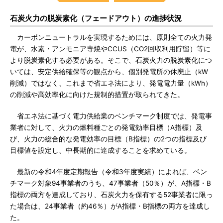
石炭火力の脱炭素化（フェードアウト）の進捗状況
カーボンニュートラルを実現するためには、原則全ての火力発
電が、水素・アンモニア専焼やCCUS（CO2回収利用貯留）等に
より脱炭素化する必要がある。そこで、石炭火力の脱炭素化につ
いては、安定供給確保等の観点から、個別発電所の休廃止（kW
削減）ではなく、これまで省エネ法により、発電電力量（kWh）
の削減や高効率化に向けた規制的措置が取られてきた。
省エネ法に基づく電力供給業のベンチマーク制度では、発電事
業者に対して、火力の燃料種ごとの発電効率目標（A指標）及
び、火力の総合的な発電効率の目標（B指標）の2つの指標及び
目標値を設定し、中長期的に達成することを求めている。
最新の令和4年度定期報告（令和3年度実績）によれば、ベン
チマーク対象94事業者のうち、47事業者（50％）が、A指標・B
指標の両方を達成しており、石炭火力を保有する52事業者に限っ
た場合は、24事業者（約46％）がA指標・B指標の両方を達成し
た。