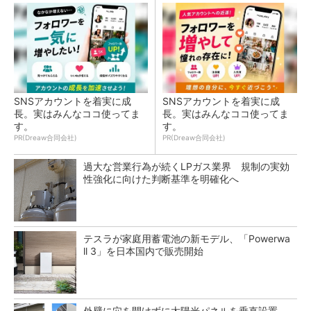
SNSアカウントを着実に成
SNSアカウントを着実に成
長。実はみんなココ使ってま
長。実はみんなココ使ってま
す。
す。
PR(Dreaw合同会社)
PR(Dreaw合同会社)
過大な営業行為が続くLPガス業界 規制の実効
性強化に向けた判断基準を明確化へ
テスラが家庭用蓄電池の新モデル、「Powerwa
ll 3」を日本国内で販売開始
外壁に穴を開けずに太陽光パネルを垂直設置