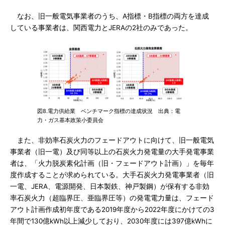
なお、旧一般電気事業者のうち、A指標・B指標の両方を達成
している事業者は、関西電力とJERAの2社のみであった。
図8.電力供給業 ベンチマーク指標の達成状況 出典：電
力・ガス基本政策小委員会
また、非効率石炭火力のフェードアウトに向けて、旧一般電気
事業者（旧一電）及び同等以上の石炭火力発電量の大手発電事業
者は、「火力脱炭素化計画（旧・フェードアウト計画）」を毎年
度作成することが求められている。大手石炭火力発電事業者（旧
一電、JERA、電源開発、日本製鉄、神戸製鋼）が保有する非効
率石炭火力（超臨界圧、亜臨界圧等）の発電電力量は、フェード
アウト計画作成初年度である2019年度から2022年度にかけての3
年間で130億kWh以上減少しており、2030年度には397億kWhに