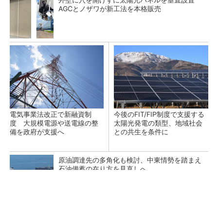
AGCとノザワが新工法を本格販売
電気事業法改正で新融資制
今後のFIT/FIP制度で支援する
度 大規模電源や送電線の整
太陽光発電の類型、地域社会
備を政府が支援へ
との共生を条件に
原油調達先の多角化も検討、中東情勢を踏まえ
石油備蓄の在り方を見直しへ
応札不足が続く需給調整市場にテコ入れ策 一