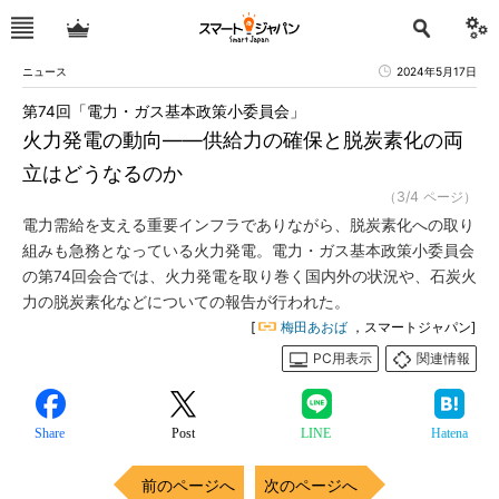
ニュース
2024年5月17日
第74回「電力・ガス基本政策小委員会」
火力発電の動向――供給力の確保と脱炭素化の両
立はどうなるのか
（3/4 ページ）
電力需給を支える重要インフラでありながら、脱炭素化への取り
組みも急務となっている火力発電。電力・ガス基本政策小委員会
の第74回会合では、火力発電を取り巻く国内外の状況や、石炭火
力の脱炭素化などについての報告が行われた。
[
梅田あおば
，スマートジャパン]
PC用表示
関連情報
Share
Post
LINE
Hatena
前のページへ
次のページへ