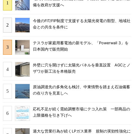
備を政府が支援へ
今後のFIT/FIP制度で支援する太陽光発電の類型、地域社
会との共生を条件に
テスラが家庭用蓄電池の新モデル、「Powerwall 3」を
日本国内で販売開始
外壁に穴を開けずに太陽光パネルを垂直設置 AGCとノ
ザワが新工法を本格販売
原油調達先の多角化も検討、中東情勢を踏まえ石油備蓄
の在り方を見直しへ
応札不足が続く需給調整市場にテコ入れ策 一部商品の
上限価格を引き下げへ
過大な営業行為が続くLPガス業界 規制の実効性強化に