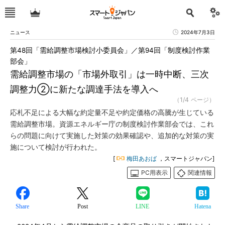
ニュース
2024年7月3日
第48回「需給調整市場検討小委員会」／第94回「制度検討作業
部会」
需給調整市場の「市場外取引」は一時中断、三次
調整力②に新たな調達手法を導入へ
（1/4 ページ）
応札不足による大幅な約定量不足や約定価格の高騰が生じている
需給調整市場。資源エネルギー庁の制度検討作業部会では、これ
らの問題に向けて実施した対策の効果確認や、追加的な対策の実
施について検討が行われた。
[
梅田あおば
，スマートジャパン]
PC用表示
関連情報
Share
Post
LINE
Hatena