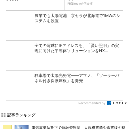
PR(Dreaw合同会社)
農業でも太陽電池、京セラが北海道で1MWのシ
ステムを設置
全ての電球にIPアドレスを、「賢い照明」の実
現に向けた半導体ソリューションをNX...
駐車場で太陽光発電――アマノ、「ソーラーパ
ネル付き保護屋根」を発売
Recommended by
記事ランキング
電気事業法改正で新融資制度 大規模電源や送電線の整