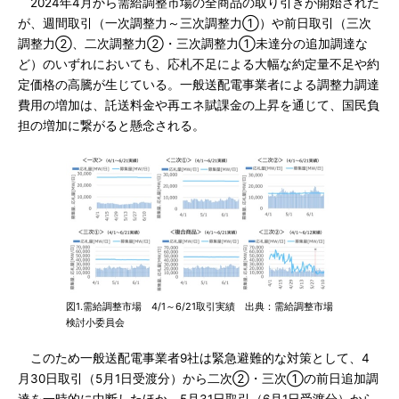
2024年4月から需給調整市場の全商品の取り引きが開始された
が、週間取引（⼀次調整力～三次調整力①）や前日取引（三次
調整力②、二次調整力②・三次調整力①未達分の追加調達な
ど）のいずれにおいても、応札不足による大幅な約定量不足や約
定価格の高騰が生じている。一般送配電事業者による調整力調達
費用の増加は、託送料金や再エネ賦課金の上昇を通じて、国民負
担の増加に繋がると懸念される。
図1.需給調整市場 4/1～6/21取引実績 出典：需給調整市場
検討小委員会
このため一般送配電事業者9社は緊急避難的な対策として、4
月30日取引（5月1日受渡分）から二次②・三次①の前日追加調