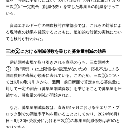
達を一時的に中断したほか、5月31日取引（6月1日受渡分）から
三次②に一定割合（削減係数）を乗じた募集量の削減を行って
いる。
資源エネルギー庁の制度検討作業部会では、これらの対策によ
る現時点の効果を確認するとともに、追加的な対策の実施につい
ても検討が行われた。
三次②における削減係数を乗じた募集量削減の効果
需給調整市場で取り引きされる商品のうち、三次調整力
②（前日取引）は上限価格の設定がないため、応札不足による
調達費用の高騰が顕著に表れている。このため、三次②につい
ては6月の取り引きから、週間・前日断面で算定される募集量に
対して⼀定の割合（募集量削減係数）を乗じることで募集量を圧
縮する、募集量の削減が開始された。
なお、募集量削減係数は、直近約1ヶ月における全エリア・ブ
ロック別での調達率平均を用いることとしており、2024年6月1
日～6月30日受渡分における三次②の募集量削減係数は表1のと
おりである。