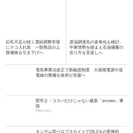
応札不足が続く需給調整市場
原油調達先の多角化も検討、
にテコ入れ策 一部商品の上
中東情勢を踏まえ石油備蓄の
限価格を引き下げへ
在り方を見直しへ
電気事業法改正で新融資制度 大規模電源や送
電線の整備を政府が支援へ
堅牢さ・コスパだけじゃない最新「arrows」事
情
PR(arrows)
タンデム型ペロブスカイトで29.2％の変換効