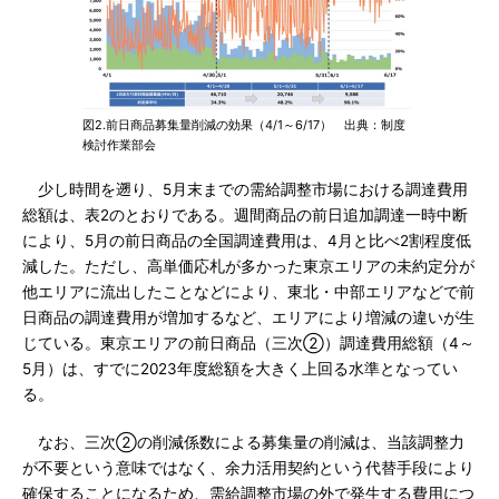
図2.前日商品募集量削減の効果（4/1～6/17） 出典：制度
検討作業部会
少し時間を遡り、5月末までの需給調整市場における調達費用
総額は、表2のとおりである。週間商品の前日追加調達⼀時中断
により、5月の前日商品の全国調達費用は、4月と比べ2割程度低
減した。ただし、高単価応札が多かった東京エリアの未約定分が
他エリアに流出したことなどにより、東北・中部エリアなどで前
日商品の調達費用が増加するなど、エリアにより増減の違いが生
じている。東京エリアの前日商品（三次②）調達費用総額（4～
5月）は、すでに2023年度総額を大きく上回る水準となってい
る。
なお、三次②の削減係数による募集量の削減は、当該調整力
が不要という意味ではなく、余力活用契約という代替手段により
確保することになるため、需給調整市場の外で発生する費用につ