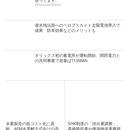
使ってます。
PR(Dreaw合同会社)
遊水地法面へのペロブスカイト太陽電池導入で
成果 防草効果などのメリットも
オリックス初の蓄電所が運転開始、関西電力と
の共同事業で容量は113MWh
水素製造の低コスト化に貢
SHK制度の「排出量調整」、
献 AEM水電解方式向けの高
森林吸収量や建築物炭素蓄積