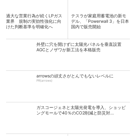
過大な営業行為が続くLPガス
テスラが家庭用蓄電池の新モ
業界 規制の実効性強化に向
デル、「Powerwall 3」を日本
けた判断基準を明確化へ
国内で販売開始
外壁に穴を開けずに太陽光パネルを垂直設置
AGCとノザワが新工法を本格販売
arrowsの頑丈さがとんでもないレベルに
PR(arrows)
ガスコージェネと太陽光発電を導入、ショッピ
ングモールで40％のCO2削減と防災対...