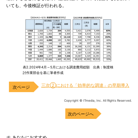
いても、今後検証が行われる。
表2.2024年4月～5月における調達費用総額 出典：制度検
討作業部会を基に筆者作成
三次②における「効率的な調達」の早期導入
Copyright © ITmedia, Inc. All Rights Reserved.
次のページへ
あなたにおすすめ