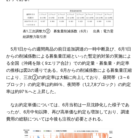
表1.三次調整力② 募集量削減係数（6月） 出典：電力需
給調整力取引所
5月1日からの週間商品の前日追加調達の⼀時中断及び、6月1日
からの削減係数による募集量圧縮といった暫定的対策の実施によ
る全国（沖縄を除く9エリア合計）での約定量・募集量・約定率
の推移は図2の通りである。6月からの削減係数による募集量圧縮
により、三次②の約定率は大幅に向上しており、昼間帯（3～6
ブロック）の約定率は約89％、夜間帯（1,2,7,8ブロック）の約定
率は約97％へと上昇した。
なお約定単価については、6月当初は一旦沈静化した様子であ
ったが、6月中旬以降、再び高単価な約定も増加しており、調達
費用の総額については今後も注視が必要とされる。