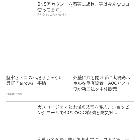
SNSアカウントを着実に成長。実はみんなココ
使ってます。
PR(Dreaw合同会社)
堅牢さ・コスパだけじゃない
外壁に穴を開けずに太陽光パ
最新「arrows」事情
ネルを垂直設置 AGCとノザ
ワが新工法を本格販売
PR(arrows)
ガスコージェネと太陽光発電を導入、ショッピ
ングモールで40％のCO2削減と防災対...
応札不足が続く需給調整市場にテコ入れ策 一