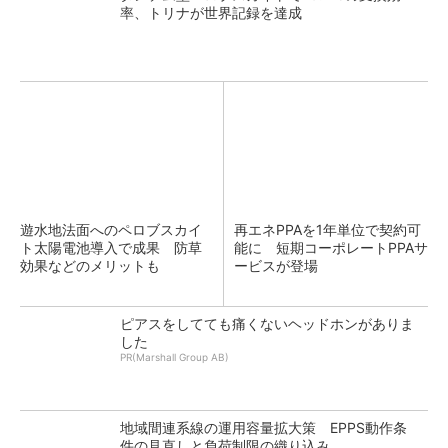
率、トリナが世界記録を達成
遊水地法面へのペロブスカイ
再エネPPAを1年単位で契約可
ト太陽電池導入で成果 防草
能に 短期コーポレートPPAサ
効果などのメリットも
ービスが登場
ピアスをしてても痛くないヘッドホンがありま
した
PR(Marshall Group AB)
地域間連系線の運用容量拡大策 EPPS動作条
件の見直しと負荷制限の織り込み