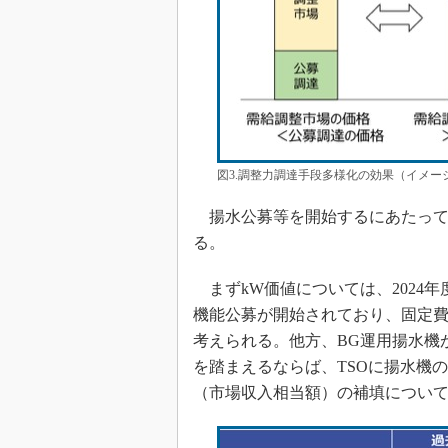
図3.調整力調達手段多様化の効果（イメ
揚水公募等を開始するにあたって
る。
まずkW価値については、2024
機能公募が開始されており、固定
考えられる。他方、BG運用揚水機
を踏まえるならば、TSOに揚水機
（市場収入相当額）の補填につい