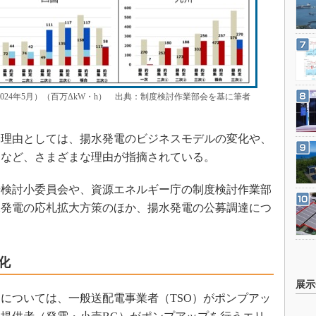
024年5月）（百万ΔkW・h） 出典：制度検討作業部会を基に筆者
理由としては、揚水発電のビジネスモデルの変化や、
約など、さまざまな理由が指摘されている。
検討小委員会や、資源エネルギー庁の制度検討作業部
水発電の応札拡大方策のほか、揚水発電の公募調達につ
化
展示
力については、一般送配電事業者（TSO）がポンプアッ