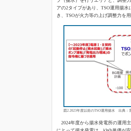
プ（揚水）を行うエリアと、調整力
アの2タイプがあり、TSO運用揚水
き、TSOが火力等の上げ調整力を
図2.2023年度以前のTSO運用揚水 出典
2024年度から揚水発電所の運用
にとって揚水発電は、kWh単価が