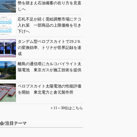
勢を踏まえ石油備蓄の在り方を見直
しへ
応札不足が続く需給調整市場にテコ
入れ策 一部商品の上限価格を引き
下げへ
タンデム型ペロブスカイトで29.2％
の変換効率、トリナが世界記録を達
成
離島の通信塔にカルコパイライト太
陽電池 東京ガスが施工技術を提供
ペロブスカイト太陽電池の性能評価
を開始 東北電力と倉元製作所
» 11～30位はこちら
会/注目テーマ