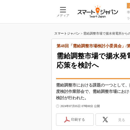
導
メディア
ラ
スマートジャパン
>
需給調整市場で揚水発電所からの
第48回「需給調整市場検討小委員会」/
需給調整市場で揚水発
応策を検討へ
需給調整市における課題の一つとして、
度検討作業部会で、需給調整市場におけ
検討が行われた。
2024年07月05日 07時00分 公開
印刷する
見る