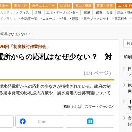
太陽光
電力供給
自然エネルギー
法規制
省エネ機器
蓄電・発電
エネルギ
入場所：
オフィス
店舗
工場・データセンター
家庭
都市・地域
建設・設
イブラリ：
全記事一覧
ニュース
特集
連載
電子ブックレット
電気料金
スマートエネルギーW
応札はなぜ少ない？...
住宅・都市イノベー
太陽光発電運用
第94回「制度検討作業部会」
新電力
電所からの応札はなぜ少ない？ 対
印刷
電気料金ガイドブッ
日
空調特集
（1/4 ページ）
マ
BEMS
施
揚水発電所からの応札の少なさが指摘されている。政府の制
キーワード解説
用
る揚水発電の応札拡大方策や、揚水発電の公募調達について
【
[
梅田あおば
，
スマートジャパン
]
電
官
Share
指