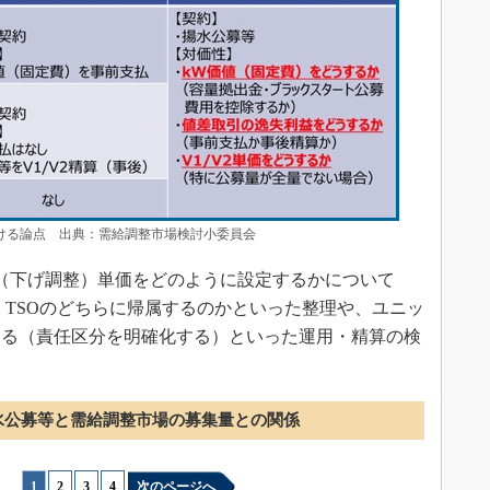
おける論点 出典：需給調整市場検討小委員会
（下げ調整）単価をどのように設定するかについて
・TSOのどちらに帰属するのかといった整理や、ユニッ
する（責任区分を明確化する）といった運用・精算の検
水公募等と需給調整市場の募集量との関係
1
|
2
|
3
|
4
次のページへ