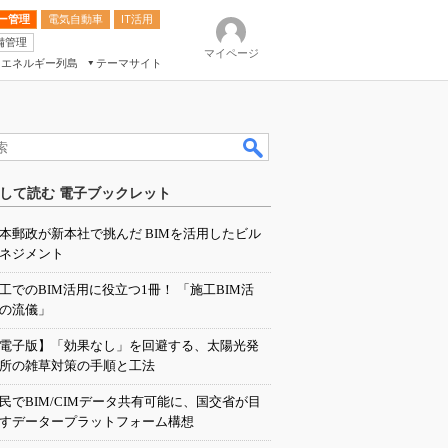
ー管理
電気自動車
IT活用
備管理
マイページ
エネルギー列島
テーマサイト
eek
ション総合展
して読む 電子ブックレット
ク
本郵政が新本社で挑んだ BIMを活用したビル
ネジメント
工でのBIM活用に役立つ1冊！ 「施工BIM活
の流儀」
電子版】「効果なし」を回避する、太陽光発
所の雑草対策の手順と工法
民でBIM/CIMデータ共有可能に、国交省が目
すデータープラットフォーム構想