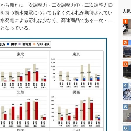
度から新たに一次調整力・二次調整力①・二次調整力②
人気
力を持つ揚水発電についても多くの応札が期待されてい
揚水発電による応札は少なく、高速商品である一次・二
況となっている。