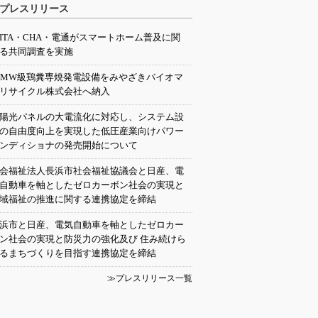
プレスリリース
EITA・CHA・電通がスマートホーム普及に関
る共同調査を実施
0MW級鶏糞専焼発電設備をみやざきバイオマ
リサイクル株式会社へ納入
陽光パネルの大電流化に対応し、システム設
の自由度向上を実現した低圧産業向けパワー
ンディショナの発売開始について
会福祉法人長浜市社会福祉協議会と日産、電
自動車を軸としたゼロカーボン社会の実現と
域福祉の推進に関する連携協定を締結
浜市と日産、電気自動車を軸としたゼロカー
ン社会の実現と防災力の強化及び 住み続けら
るまちづくりを目指す連携協定を締結
≫プレスリリース一覧