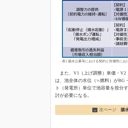
表1.揚水公募等における契約と対価性に
また、V1（上げ調整）単価・V2
は、池全体の水位（≒燃料）がBG
ト（発電所）単位で池容量を按分
討が必要になる。
次ページ
揚
→