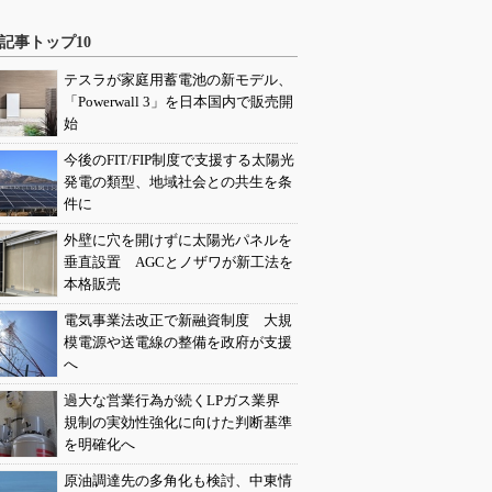
記事トップ10
テスラが家庭用蓄電池の新モデル、
「Powerwall 3」を日本国内で販売開
始
今後のFIT/FIP制度で支援する太陽光
発電の類型、地域社会との共生を条
件に
外壁に穴を開けずに太陽光パネルを
垂直設置 AGCとノザワが新工法を
本格販売
電気事業法改正で新融資制度 大規
模電源や送電線の整備を政府が支援
へ
過大な営業行為が続くLPガス業界
規制の実効性強化に向けた判断基準
を明確化へ
原油調達先の多角化も検討、中東情