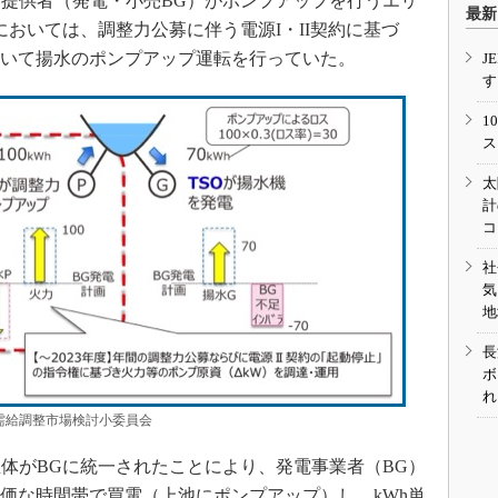
提供者（発電・小売BG）がポンプアップを行うエリ
最新
においては、調整力公募に伴う電源I・II契約に基づ
用いて揚水のポンプアップ運転を行っていた。
J
す
1
ス
太
計
コ
社
気
地
長
ボ
れ
：需給調整市場検討小委員会
主体がBGに統一されたことにより、発電事業者（BG）
安価な時間帯で買電（上池にポンプアップ）し、kWh単