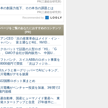
PR(三菱総合研究所)
日本の創薬力低下、その本当の課題とは
PR(三菱総合研究所)
Recommended by
のページをご覧のあなたにおすすめのコンテンツ
[PR]
フアンCEO「次の産業革命はメイド・イン・
ャパン」 富士通など4社、NVID...
アクロバットで話題の人型ロボ「H1」「G
」、GMO子会社が国内販売へ 中国U...
ソフトバンク、スイスABBのロボット事業を
8000億円で買収 「次はフィジカ...
Dカメラと単一グリッパーでAIピッキング、
安川電機がデモを披露
022国際ロボット展まとめ
安川電機がベンチャー投資を加速、3年間で2
億円規模
三菱自動車、国産ヒューマノイド量産へ 東
発スタートアップと合意 27年後半に...