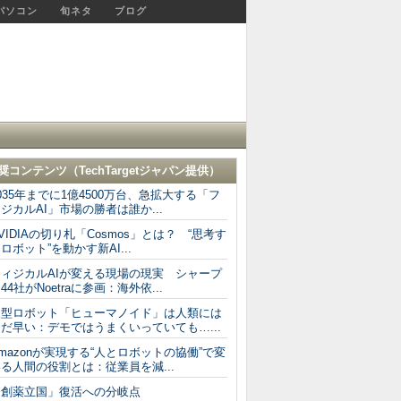
パソコン
旬ネタ
ブログ
奨コンテンツ（
TechTargetジャパン
提供）
035年までに1億4500万台、急拡大する「フ
ジカルAI」市場の勝者は誰か...
VIDIAの切り札「Cosmos」とは？ “思考す
ロボット”を動かす新AI...
フィジカルAIが変える現場の現実 シャープ
44社がNoetraに参画：海外依...
人型ロボット「ヒューマノイド」は人類には
だ早い：デモではうまくいっていても…...
mazonが実現する“人とロボットの協働”で変
る人間の役割とは：従業員を減...
「創薬立国」復活への分岐点