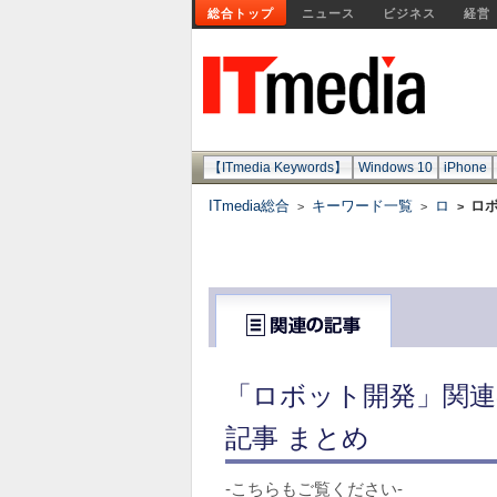
総合トップ
ニュース
ビジネス
経営
【ITmedia Keywords】
Windows 10
iPhone
ITmedia総合
キーワード一覧
ロ
ロ
>
>
>
「ロボット開発」関連
記事 まとめ
-こちらもご覧ください-