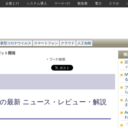
企業とIT
システム導入
マーケ×IT
製造業
電力
スマホ
新型コロナウイルス
スマートフォン
クラウド
人工知能
ボット開発
推
2
ィ
N
る
ら
の最新 ニュース・レビュー・解説
ま
A
わ