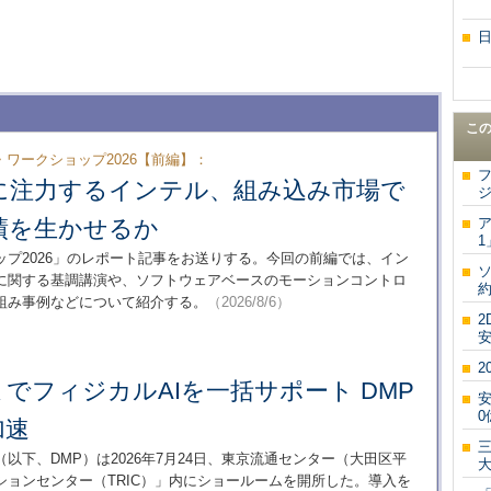
こ
ワークショップ2026【前編】：
Iに注力するインテル、組み込み市場で
ジ
績を生かせるか
1
プ2026」のレポート記事をお送りする。今回の前編では、イン
略に関する基調講演や、ソフトウェアベースのモーションコントロ
約
組み事例などについて紹介する。
（2026/8/6）
2
2
までフィジカルAIを一括サポート DMP
0
加速
下、DMP）は2026年7月24日、東京流通センター（大田区平
大
ョンセンター（TRIC）」内にショールームを開所した。導入を