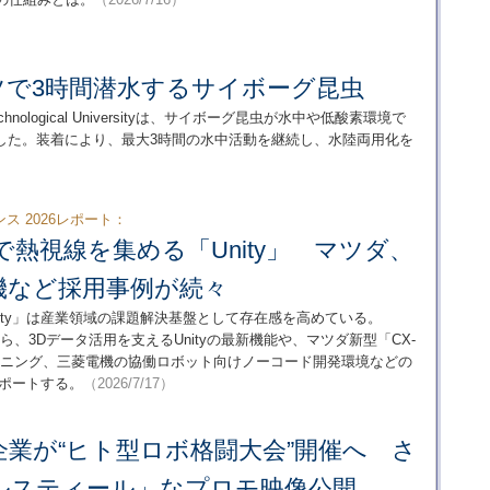
ツで3時間潜水するサイボーグ昆虫
chnological Universityは、サイボーグ昆虫が水中や低酸素環境で
した。装着により、最大3時間の水中活動を継続し、水陸両用化を
ンス 2026レポート：
で熱視線を集める「Unity」 マツダ、
機など採用事例が続々
ity」は産業領域の課題解決基盤として存在感を高めている。
6」から、3Dデータ活用を支えるUnityの最新機能や、マツダ新型「CX-
レーニング、三菱電機の協働ロボット向けノーコード開発環境などの
レポートする。
（2026/7/17）
業が“ヒト型ロボ格闘大会”開催へ さ
ルスティール」なプロモ映像公開