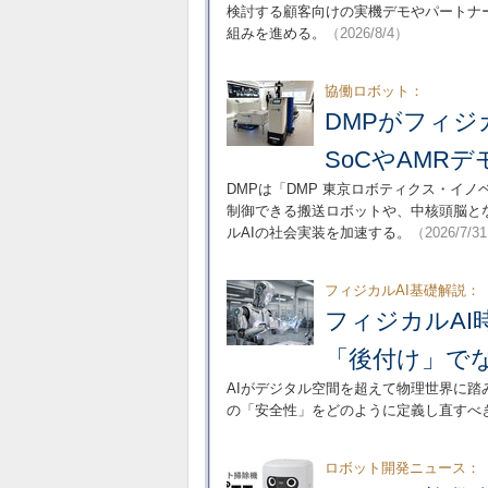
検討する顧客向けの実機デモやパートナ
組みを進める。
（2026/8/4）
協働ロボット：
DMPがフィジ
SoCやAMR
DMPは「DMP 東京ロボティクス・イノ
制御できる搬送ロボットや、中核頭脳とな
ルAIの社会実装を加速する。
（2026/7/3
フィジカルAI基礎解説：
フィジカルA
「後付け」で
AIがデジタル空間を超えて物理世界に踏
の「安全性」をどのように定義し直すべ
ロボット開発ニュース：