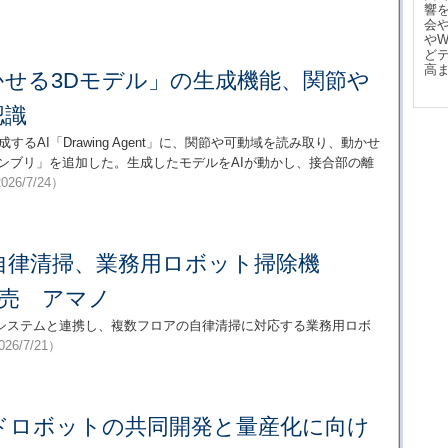
響
会
や
ど
高
かせる3Dモデル」の生成機能、関節や
認識
生成するAI「Drawing Agent」に、関節や可動域を読み取り、動かせ
ンブリ」を追加した。生成したモデルをAIが動かし、接合部の離
026/7/24）
自律清掃、業務用ロボット掃除機
」発売 アマノ
システムと連携し、複数フロアの自律清掃に対応する業務用ロボ
026/7/21）
ドロボットの共同開発と量産化に向け