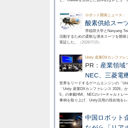
ロボット開発ニュース：
酸素供給スー
早稲田大学とNanyang Te
活動するための柔軟な潜水スーツを開発
実証した。
（2026/7/15）
Unity 産業DXカンファレ
PR：
産業領域
NEC、三菱電
世界をリードするゲームエンジンの「Un
「Unity 産業DXカンファレンス 202
5」の車載HMI、NECのバーチャルト
事例を取り上げ、Unity活用の現在地を
中国ロボット企
ながら「リア