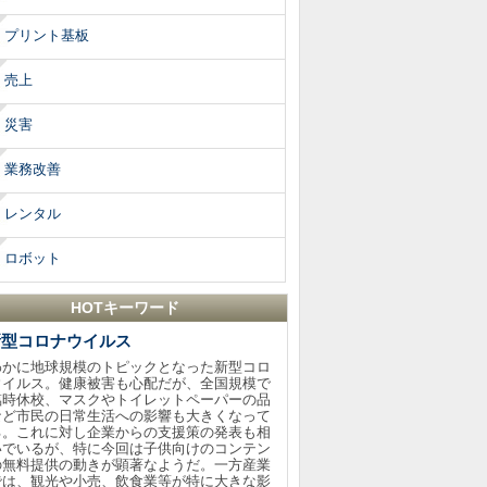
プリント基板
売上
災害
業務改善
レンタル
ロボット
HOTキーワード
新型コロナウイルス
わかに地球規模のトピックとなった新型コロ
ウイルス。健康被害も心配だが、全国規模で
臨時休校、マスクやトイレットペーパーの品
など市民の日常生活への影響も大きくなって
る。これに対し企業からの支援策の発表も相
いでいるが、特に今回は子供向けのコンテン
の無料提供の動きが顕著なようだ。一方産業
では、観光や小売、飲食業等が特に大きな影