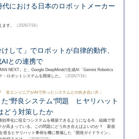
I時代における日本のロボットメーカー
えます。
（2026/7/16）
分けして」でロボットが自律的動作、
AIとの連携で
XT」と、Google DeepMindの生成AI「Gemini Robotics
ック・ロボットシステムを開発した。
（2026/7/16）
？ 非エンジニアがAIで作ったシステムとの向き合い方：
した“野良システム”問題 ヒヤリハット
icはどう対策したか
業務効率化に役立つシステムを構築できるようになる今、組織で管
クが高まっている。この問題にどう向き合えばよいのか？ 新規
テムを巡るヒヤリハット事例を機に整備した「開発ガイドライン」
ーの仕組みとは。
（2026/7/16）