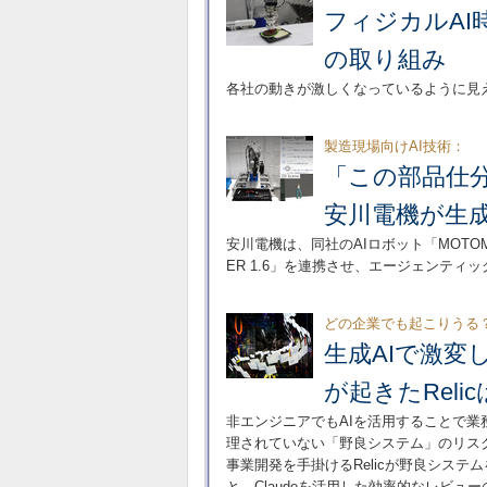
フィジカルA
の取り組み
各社の動きが激しくなっているように見
製造現場向けAI技術：
「この部品仕
安川電機が生成
安川電機は、同社のAIロボット「MOTOMAN NE
ER 1.6」を連携させ、エージェンティ
どの企業でも起こりうる
生成AIで激変
が起きたRel
非エンジニアでもAIを活用することで
理されていない「野良システム」のリス
事業開発を手掛けるRelicが野良シス
と、Claudeを活用した効率的なレビュ