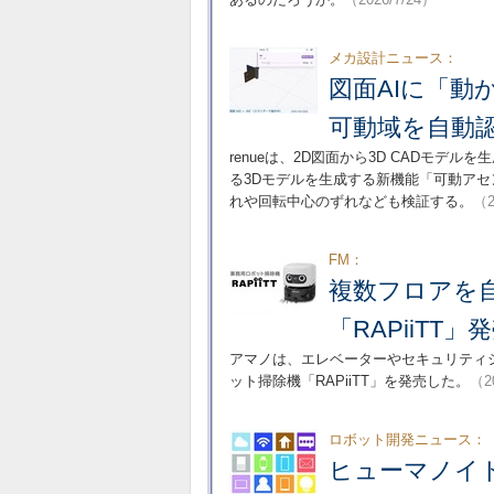
メカ設計ニュース：
図面AIに「動
可動域を自動
renueは、2D図面から3D CADモデルを
る3Dモデルを生成する新機能「可動アセ
れや回転中心のずれなども検証する。
（2
FM：
複数フロアを
「RAPiiTT
アマノは、エレベーターやセキュリティ
ット掃除機「RAPiiTT」を発売した。
（2
ロボット開発ニュース：
ヒューマノイ