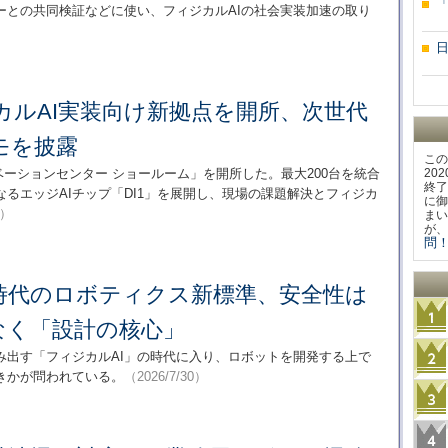
ーとの共同検証などに使い、フィジカルAIの社会実装加速の取り
カルAI実装向け新拠点を開所、次世代
デモを披露
この
ベーションセンター ショールーム」を開所した。最大200台を統合
20
終了
るエッジAIチップ「DI1」を展開し、現場の課題解決とフィジカ
に御
1）
まい
が、
問！
I時代のロボティクス新標準、安全性は
なく「設計の核心」
み出す「フィジカルAI」の時代に入り、ロボットを開発する上で
きかが問われている。
（2026/7/30）