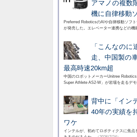
アマノの複数
機に自律移動
Preferred RoboticsのAIや自
が発売した。エレベーター連携などの機
「こんなのに
走、中国製の
最高時速20km超
中国のロボットメーカーUnitree Robot
Super Athlete AS2-W」が岩場を走
背中に「イン
40年の実績
ワケ
インテルが、初めてロボティクスに焦点
あるのだろうか。
（2026/7/24）