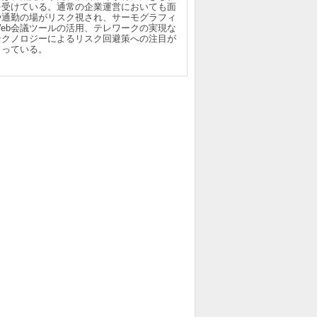
を受けている。通常の企業運営においても面
や通勤の場がリスク視され、サーモグラフィ
Web会議ツールの活用、テレワークの実現な
テクノロジーによるリスク回避策への注目が
まっている。