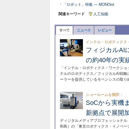
・
「ロボット」特集 ― MONOist
関連キーワード
人工知能
すべて
ニュース
レビュー
インテル・ロボティクス・
フィジカルA
の約40年の実
「インテル・ロボティクス・ワークショッ
テルのロボティクス／フィジカルAI戦
ーラーを提供しているモベンシスの取り
ショールームを開所：
SoCから実機
新拠点で展開
ディジタルメディアプロフェッショナル（以
和島）の「東京ロボティクス・イノベーシ