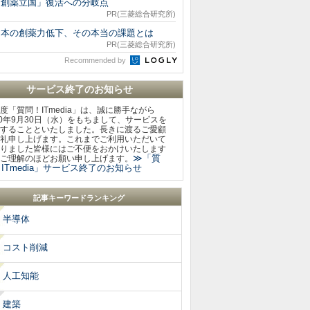
「創薬立国」復活への分岐点
PR(三菱総合研究所)
日本の創薬力低下、その本当の課題とは
PR(三菱総合研究所)
Recommended by
サービス終了のお知らせ
度「質問！ITmedia」は、誠に勝手ながら
20年9月30日（水）をもちまして、サービスを
することといたしました。長きに渡るご愛顧
礼申し上げます。これまでご利用いただいて
りました皆様にはご不便をおかけいたします
≫「質
ご理解のほどお願い申し上げます。
ITmedia」サービス終了のお知らせ
記事キーワードランキング
半導体
コスト削減
人工知能
建築