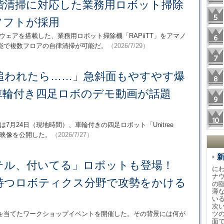
階清掃に対応した業務用ロボット掃除
ソフトが採用
律移動ソフトウェアを搭載した、業務用ロボット掃除機「RAPiiTT」をアマノ
能で複数フロアの自律清掃が可能だ。
（2026/7/29）
追われたら……」急斜面もやすやす爆
車輪付き四足ロボのデモ動画が話題
icsは7月24日（現地時間）、車輪付きの四足ロボット「Unitree
るデモ映像を公開した。
（2026/7/27）
テル、付いてる」ロボットも登場！
に
ナ
を持つロボティクス分野で攻勢をかける
の
薄
い
次
を当てたワークショップイベントを開催した。その背景には何が
ツ
面