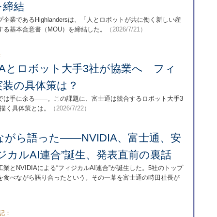
を締結
業であるHighlandersは、「人とロボットが共に働く新しい産
する基本合意書（MOU）を締結した。
（2026/7/21）
：
DIAとロボット大手3社が協業へ フィ
実装の具体策は？
では手に余る――。この課題に、富士通は競合するロボット大手3
で描く具体策とは。
（2026/7/22）
がら語った――NVIDIA、富士通、安
ジカルAI連合”誕生、発表直前の裏話
とNVIDIAによる“フィジカルAI連合”が誕生した。5社のトップ
を食べながら語り合ったという。その一幕を富士通の時田社長が
記：