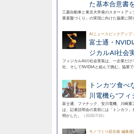
た基本合意書
三菱自動車と東京大学発のスタートアップ企
業基盤づくり」の実現に向けた協業に関
AIニュースピックアップ
富士通・NVI
ジカルAI社会
フィジカルAIの社会実装は、一企業だけ
社、そしてNVIDIAと組んで挑む。協業
トンカツ食べな
川電機ら“フィ
富士通、ファナック、安川電機、川崎重工業
は、記者説明会の直前には「トンカツ」
明かした。
（2026/7/16）
モノづくり総合版 編集後