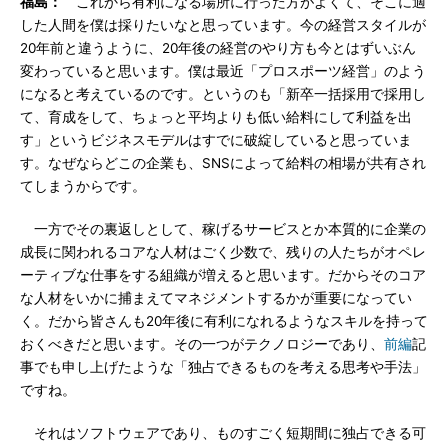
福島：
これから有利になる場所に行った方がよくて、そこに適
した人間を僕は採りたいなと思っています。今の経営スタイルが
20年前と違うように、20年後の経営のやり方も今とはずいぶん
変わっていると思います。僕は最近「プロスポーツ経営」のよう
になると考えているのです。というのも「新卒一括採用で採用し
て、育成をして、ちょっと平均よりも低い給料にして利益を出
す」というビジネスモデルはすでに破綻していると思っていま
す。なぜならどこの企業も、SNSによって給料の相場が共有され
てしまうからです。
一方でその裏返しとして、稼げるサービスとか本質的に企業の
成長に関われるコアな人材はごく少数で、残りの人たちがオペレ
ーティブな仕事をする組織が増えると思います。だからそのコア
な人材をいかに捕まえてマネジメントするかが重要になってい
く。だから皆さんも20年後に有利になれるようなスキルを持って
おくべきだと思います。その一つがテクノロジーであり、
前編
記
事でも申し上げたような「独占できるものを考える思考や手法」
ですね。
それはソフトウェアであり、ものすごく短期間に独占できる可