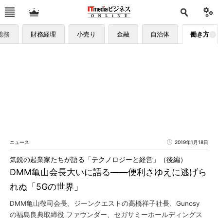
総務
財務経理
小売り
金融
自治体
働き方
ニュース
2019年1月18日
気鋭の起業家たちが語る「テクノロジーと経営」（後編）
DMM亀山会長大いに語る――便利さゆえに逃げら
れぬ「5Gの世界」
DMM亀山敬司会長、ジーンクエストの高橋祥子社長、Gunosy
の福島良典取締役 ファウンダー、セガサミーホールディングス