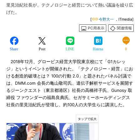
里見治紀社長が、テクノロジーと経営について熱い議論を繰り広
げた。
[
今野大一
，ITmedia]
PC用表示
関連情報
Share
Post
LINE
Hatena
0
2018年12月、グロービス経営大学院東京校にて「G1カレッ
ジ」というイベントが開催された。「テクノロジー・経営」にお
ける創造的破壊とは？ 100の行動 2.0」と題されたパネル討議で
は、DMM.com 会長の亀山敬司氏、遺伝子解析サービスを展開す
るジーンクエスト（東京都港区）社長の高橋祥子氏、Gunosy 取
締役 ファウンダーの福島良典氏、セガサミーホールディングス
社長の里見治紀氏が登壇し、約100人の大学生らに講演した。