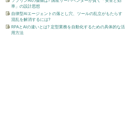
ソブリンAIの価値は? 国産サーバベンダーが貫く「安全と効
率」の設計思想
自律型AIエージェントの落とし穴、ツールの乱立がもたらす
混乱を解消するには?
RPAとAIの違いとは? 定型業務を自動化するための具体的な活
用方法
今、あなたにオススメ
GOETHEとFINCHIがタッグを
組み、新メディアを創設
PR(FINCHI on GOETHE)
【西野亮廣】ビジネス書最新刊『北極星 僕た
ちはどう働くか』