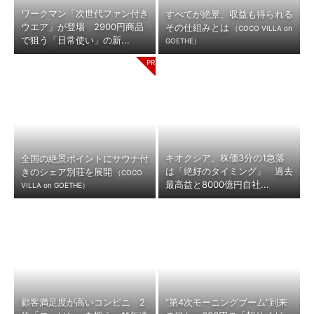
ワークマン「次世代ファン付き
すべてが絶景、収益も得られる
ウエア」が登場 2900円商品
その仕組みとは
（COCO VILLA on
で狙う「日常使い」の新...
GOETHE）
キオクシア、株価3分の1急落
全国の絶景ポイントにサウナ付
は「絶好のタイミング」 過去
きのシェア別荘を展開
（COCO
最高益と8000億円自社...
VILLA on GOETHE）
顧客満足度が高いコンビニ 2
“第4次モーニングブーム”到来