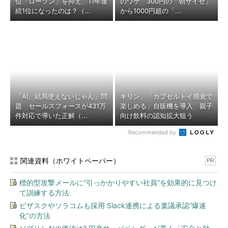
位「ローソン」を抑え、11年連
のワケ 300円の「朝サイゼ」
続1位になったのは？（...
から1000円超の「...
「AI、結局使えないじゃん」問
キリン、「カプセルトイ感覚で
題 セールスフォースが431万
楽しめる」自販機を導入 親子
件対応で導いた正解（...
向け飲料の認知拡大狙う
Recommended by
関連資料（ホワイトペーパー）
PR
標的型攻撃メールに“引っかかりやすい社員”を効果的に見つけ
て訓練する方法
ビザスクやソラコムも採用 Slack連携による稟議承認“爆速
化”の方法