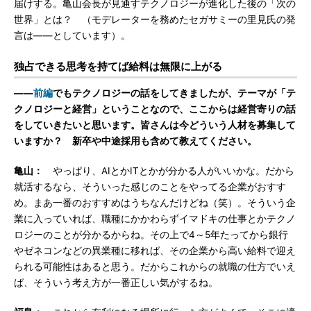
届けする。亀山会長が見通すテクノロジーが進化した後の「次の
世界」とは？ （モデレーターを務めたセガサミーの里見氏の発
言は――としています）。
独占できる思考を持てば給料は無限に上がる
――
前編
でもテクノロジーの話をしてきましたが、テーマが「テ
クノロジーと経営」ということなので、ここからは経営寄りの話
をしていきたいと思います。皆さんは今どういう人材を募集して
いますか？ 新卒や中途採用も含めて教えてください。
亀山：
やっぱり、AIとかITとかが分かる人がいいかな。だから
就活するなら、そういった感じのことをやってる企業がおすす
め。まあ一番のおすすめはうちなんだけどね（笑）。そういう企
業に入っていれば、職種にかかわらずイマドキの仕事とかテクノ
ロジーのことが分かるからね。その上で4～5年たってから銀行
やゼネコンなどの異業種に移れば、その企業から高い給料で迎え
られる可能性はあると思う。だからこれからの就職の仕方でいえ
ば、そういう考え方が一番正しい気がするね。