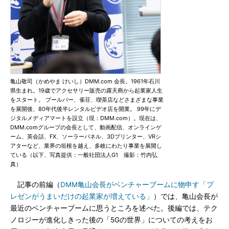
亀山敬司（かめやま けいし）DMM.com 会長。1961年石川
県生まれ。19歳でアクセサリー販売の露天商から起業家人生
をスタート。 プールバー、雀荘、喫茶店などさまざまな事業
を展開後、80年代後半レンタルビデオ店を開業。 99年にデ
ジタルメディアマートを設立（現：DMM.com）。現在は、
DMM.comグループの会長として、動画配信、オンラインゲ
ーム、英会話、FX、ソーラーパネル、3Dプリンター、VRシ
アターなど、業界の垣根を越え、多岐にわたり事業を展開し
ている（以下、写真提供：一般社団法人G1 撮影：竹内弘
真）
記事の前編（
DMM亀山会長がベンチャーブームに物申す「プ
レゼンがうまいだけの起業家が増えている」
）では、亀山会長が
最近のベンチャーブームに思うところを述べた。後編では、テク
ノロジーが進化しきった後の「5Gの世界」についての考えをお