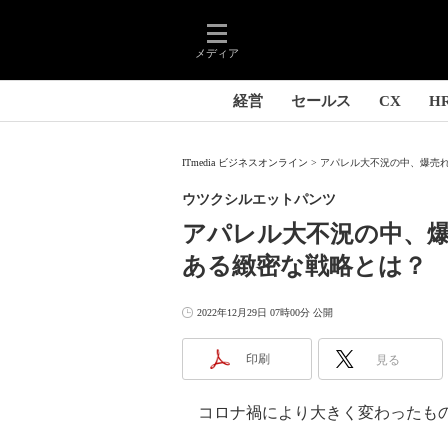
メディア
経営
セールス
CX
H
ITmedia ビジネスオンライン
アパレル大不況の中、爆売れし
ウツクシルエットパンツ
アパレル大不況の中、爆
ある緻密な戦略とは？
2022年12月29日 07時00分 公開
印刷
見る
コロナ禍により大きく変わったもの