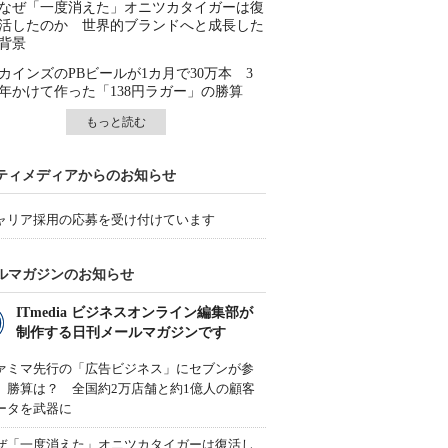
なぜ「一度消えた」オニツカタイガーは復
活したのか 世界的ブランドへと成長した
背景
カインズのPBビールが1カ月で30万本 3
年かけて作った「138円ラガー」の勝算
もっと読む
ティメディアからのお知らせ
ャリア採用の応募を受け付けています
ルマガジンのお知らせ
ITmedia ビジネスオンライン編集部が
制作する日刊メールマガジンです
ァミマ先行の「広告ビジネス」にセブンが参
、勝算は？ 全国約2万店舗と約1億人の顧客
ータを武器に
ぜ「一度消えた」オニツカタイガーは復活し