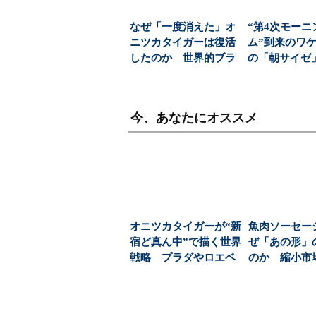
なぜ「一度消えた」オ
“第4次モーニ
ニツカタイガーは復活
ム”到来のワケ
したのか 世界的ブラ
の「朝サイゼ」
ンドへと成長した背
00円超の「...
景...
今、あなたにオススメ
オニツカタイガーが“新
魚肉ソーセー
宿ど真ん中”で描く世界
ぜ「あの形」
戦略 プラダやロエベ
のか 縮小市
と競う「売上13...
てきた、ロン
ー...