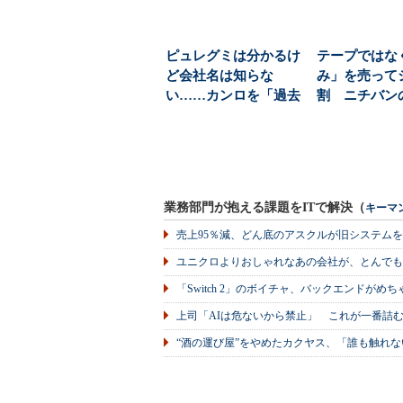
ピュレグミは分かるけ
テープではな
ど会社名は知らな
み」を売って
い……カンロを「過去
割 ニチバン
最高益」に導いた“自社
を束ねるテー
の...
選...
業務部門が抱える課題をITで解決（
キーマ
売上95％減、どん底のアスクルが旧システム
ユニクロよりおしゃれなあの会社が、とんでも
「Switch 2」のボイチャ、バックエンドが
上司「AIは危ないから禁止」 これが一番詰
“酒の運び屋”をやめたカクヤス、「誰も触れな