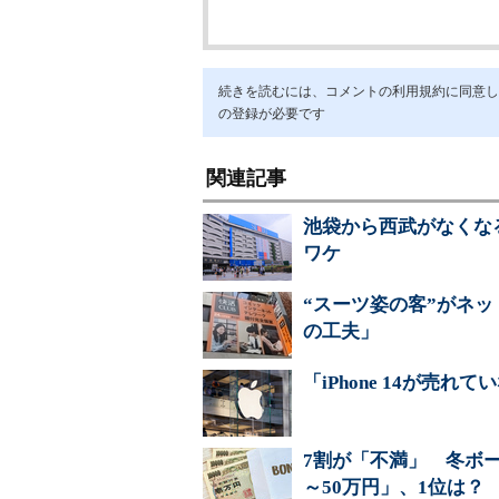
続きを読むには、コメントの利用規約に同意し「ア
の登録が必要です
関連記事
池袋から西武がなくな
ワケ
“スーツ姿の客”がネ
の工夫」
「iPhone 14が売
7割が「不満」 冬ボー
～50万円」、1位は？