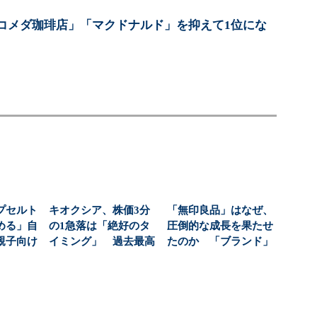
コメダ珈琲店」「マクドナルド」を抑えて1位にな
プセルト
キオクシア、株価3分
「無印良品」はなぜ、
める」自
の1急落は「絶好のタ
圧倒的な成長を果たせ
親子向け
イミング」 過去最高
たのか 「ブランド」
大狙う
益と8000億円自社...
を利益に変える戦略
の...