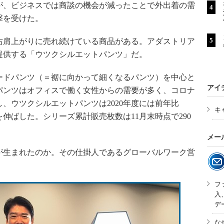
、ビジネスでは商談の機会が減ったことで外出着の需
撃を受けた。
肩上がりに売れ続けている商品がある。アダストリア
提供する「ウツクシルエットパンツ」だ。
ドパンツ（＝裾に向かって細くなるパンツ）を中心と
アイ
パンツはオフィスで働く女性からの需要が多く、コロナ
、ウツクシルエットパンツは2020年度には前年比
キ
数を伸ばした。シリーズ累計販売枚数は11月末時点で290
メー
生まれたのか。その仕掛人であるグローバルワーク営
。
フ
入
デ
な