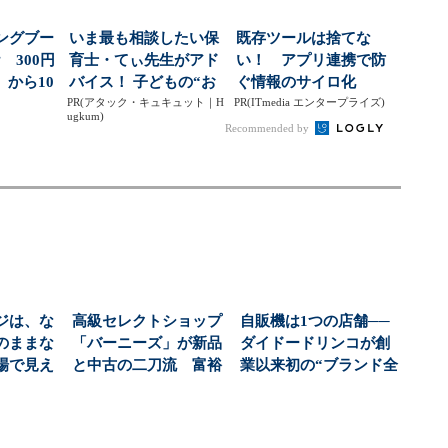
ングブー
いま最も相談したい保
既存ツールは捨てな
 300円
育士・てぃ先生がアド
い！ アプリ連携で防
から10
バイス！ 子どもの“お
ぐ情報のサイロ化
PR(アタック・キュキュット｜H
てつだい”に、どん...
PR(ITmedia エンタープライズ)
ugkum)
Recommended by
ジは、な
高級セレクトショップ
自販機は1つの店舗──
のままな
「バーニーズ」が新品
ダイドードリンコが創
場で見え
と中古の二刀流 富裕
業以来初の“ブランド全
グセラ
層の「初めての中古
面刷新”に打って...
購...