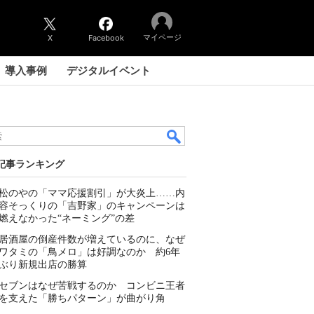
マイページ
X
Facebook
導入事例
デジタルイベント
記事ランキング
松のやの「ママ応援割引」が大炎上……内
容そっくりの「吉野家」のキャンペーンは
燃えなかった“ネーミング”の差
居酒屋の倒産件数が増えているのに、なぜ
ワタミの「鳥メロ」は好調なのか 約6年
ぶり新規出店の勝算
セブンはなぜ苦戦するのか コンビニ王者
を支えた「勝ちパターン」が曲がり角