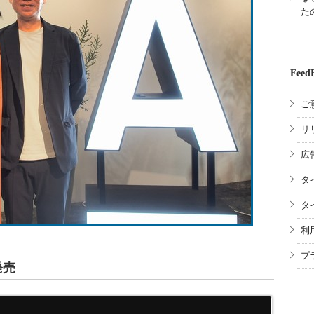
た
Feed
ご
リ
広
タ
タ
利
プ
発売