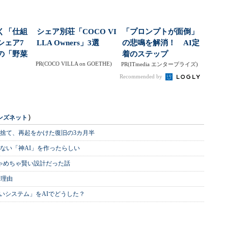
く「仕組
シェア別荘「COCO VI
「プロンプトが面倒」
シェア7
LLA Owners」3選
の悲鳴を解消！ AI定
の「野菜
着のステップ
PR(COCO VILLA on GOETHE)
プ」が
PR(ITmedia エンタープライズ)
Recommended by
）
ンズネット
を捨て、再起をかけた復旧の3カ月半
ない「神AI」を作ったらしい
めちゃめちゃ賢い設計だった話
む理由
いシステム」をAIでどうした？