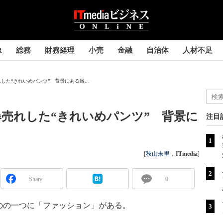
R
総務
財務経理
小売
金融
自治体
人材不足
た“きれいめパンツ” 背景にある緻...
売れした“きれいめパンツ” 背景に
注目
[
秋山未里
，
ITmedia
]
Share
0
の一つに「ファッション」がある。