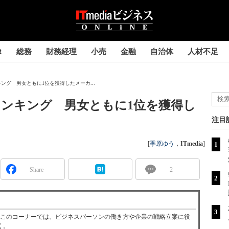
R
総務
財務経理
小売
金融
自治体
人材不足
ング 男女ともに1位を獲得したメーカ...
ランキング 男女ともに1位を獲得し
注目
[
季原ゆう
，
ITmedia
]
Share
2
─このコーナーでは、ビジネスパーソンの働き方や企業の戦略立案に役
く。