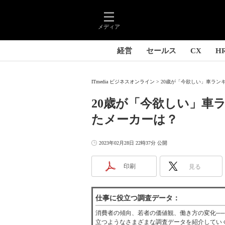
メディア
経営
セールス
CX
H
ITmedia ビジネスオンライン
20歳が「今欲しい」車ランキ
20歳が「今欲しい」車
たメーカーは？
2023年02月28日 22時37分 公開
印刷
見る
仕事に役立つ調査データ：
消費者の傾向、若者の価値観、働き方の変化─
立つようなさまざまな調査データを紹介してい