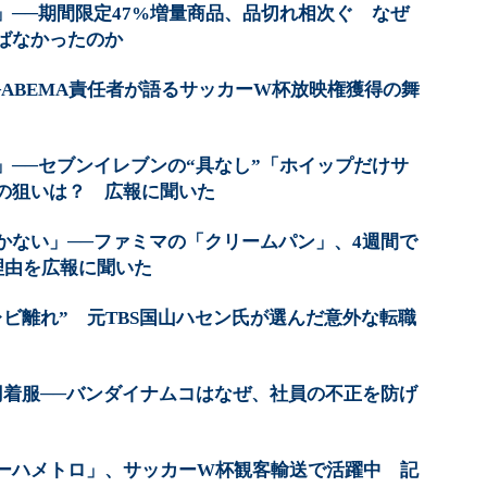
」──期間限定47%増量商品、品切れ相次ぐ なぜ
ばなかったのか
─ABEMA責任者が語るサッカーW杯放映権獲得の舞
」──セブンイレブンの“具なし”「ホイップだけサ
の狙いは？ 広報に聞いた
かない」──ファミマの「クリームパン」、4週間で
理由を広報に聞いた
ビ離れ” 元TBS国山ハセン氏が選んだ意外な転職
円着服──バンダイナムコはなぜ、社員の不正を防げ
ーハメトロ」、サッカーW杯観客輸送で活躍中 記