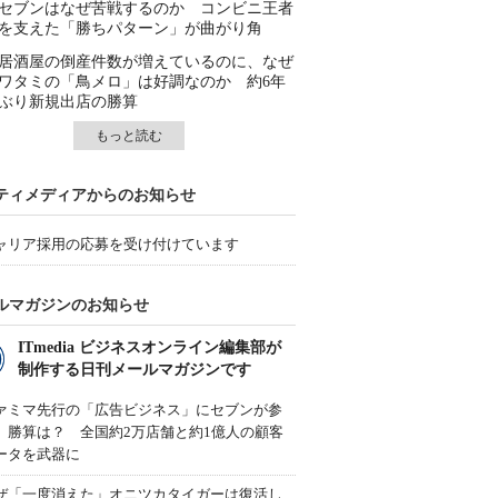
セブンはなぜ苦戦するのか コンビニ王者
を支えた「勝ちパターン」が曲がり角
居酒屋の倒産件数が増えているのに、なぜ
ワタミの「鳥メロ」は好調なのか 約6年
ぶり新規出店の勝算
もっと読む
ティメディアからのお知らせ
ャリア採用の応募を受け付けています
ルマガジンのお知らせ
ITmedia ビジネスオンライン編集部が
制作する日刊メールマガジンです
ァミマ先行の「広告ビジネス」にセブンが参
、勝算は？ 全国約2万店舗と約1億人の顧客
ータを武器に
ぜ「一度消えた」オニツカタイガーは復活し