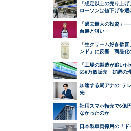
「想定以上の売り上げ
ローソンは値下げを選
「過去最大の投資」─
台裏と狙い
「生クリーム好き歓喜
ンド」に反響 商品化
「工場の製造が追い付
650万個販売 好調の
加速する局アナの“テレ
先
社用スマホ転売で6億
なかったのか
日本製車両採用の「ド