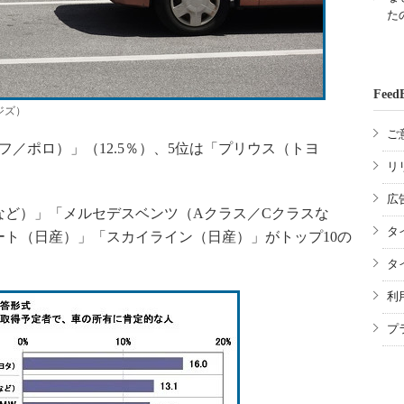
た
Feed
ジズ）
ご
／ポロ）」（12.5％）、5位は「プリウス（トヨ
リ
広
など）」「メルセデスベンツ（Aクラス／Cクラスな
タ
ト（日産）」「スカイライン（日産）」がトップ10の
タ
利
プ