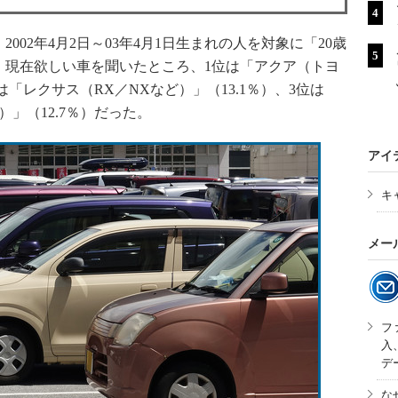
02年4月2日～03年4月1日生まれの人を対象に「20歳
。現在欲しい車を聞いたところ、1位は「アクア（トヨ
は「レクサス（RX／NXなど）」（13.1％）、3位は
）」（12.7％）だった。
アイ
キ
メー
フ
入
デ
な