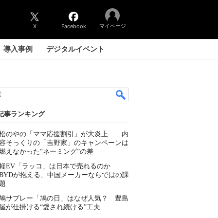
マイページ
X
Facebook
導入事例
デジタルイベント
記事ランキング
松のやの「ママ応援割引」が大炎上……内
容そっくりの「吉野家」のキャンペーンは
燃えなかった“ネーミング”の差
軽EV「ラッコ」は日本で売れるのか
BYDが抱える、中国メーカーならではの課
題
鳩サブレー「鳩の日」はなぜ人気？ 豊島
屋が仕掛ける“愛され続ける”工夫