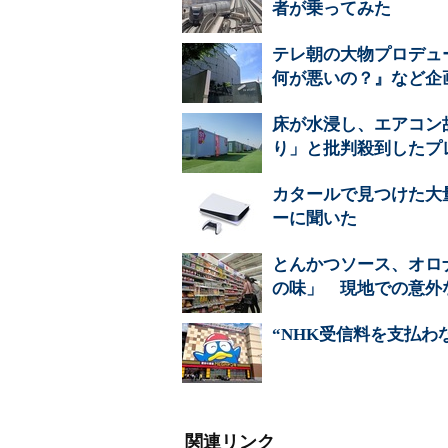
者が乗ってみた
テレ朝の大物プロデュ
何が悪いの？』など企
床が水浸し、エアコン故障
り」と批判殺到したプ
カタールで見つけた大
ーに聞いた
とんかつソース、オロナ
の味」 現地での意外
“NHK受信料を支払
関連リンク