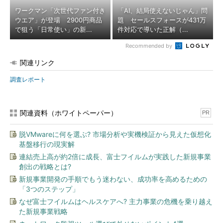
ワークマン「次世代ファン付き
「AI、結局使えないじゃん」問
ウエア」が登場 2900円商品
題 セールスフォースが431万
で狙う「日常使い」の新...
件対応で導いた正解（...
Recommended by
関連リンク
調査レポート
関連資料（ホワイトペーパー）
PR
脱VMwareに何を選ぶ? 市場分析や実機検証から見えた仮想化
基盤移行の現実解
連結売上高が約2倍に成長、富士フイルムが実践した新規事業
創出の戦略とは?
新規事業開発の手順でもう迷わない、成功率を高めるための
「3つのステップ」
なぜ富士フイルムはヘルスケアへ? 主力事業の危機を乗り越え
た新規事業戦略