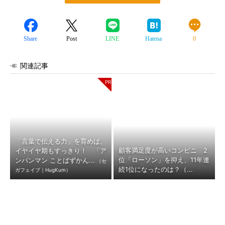
Share
Post
LINE
Hatena
0
関連記事
「言葉で伝える力」を育めば、
顧客満足度が高いコンビニ 2
イヤイヤ期もすっきり！ 「ア
位「ローソン」を抑え、11年連
ンパンマン ことばずかん...
（セ
続1位になったのは？（...
ガフェイブ｜HugKum）