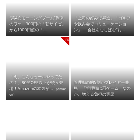
“第4次モーニングブーム”到来
「上司の好みで昇進」「ゴルフ
のワケ 300円の「朝サイゼ」
や飲み会でコミュニケーショ
から1000円超の「...
ン」──会社をむしばむ“お...
「え、こんなセールやってた
管理職の約9割がプレイヤー兼
の？」80％OFF以上が続々登
務 「管理職は罰ゲーム」なの
場！Amazonの本気が...
（Amaz
か、増える負担の実態
on）