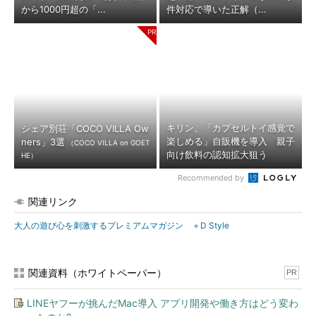
から1000円超の「...
件対応で導いた正解（...
キリン、「カプセルトイ感覚で
シェア別荘「COCO VILLA Ow
楽しめる」自販機を導入 親子
ners」3選
（COCO VILLA on GOET
向け飲料の認知拡大狙う
HE）
Recommended by
関連リンク
大人の遊び心を刺激するプレミアムマガジン ＋D Style
関連資料（ホワイトペーパー）
PR
LINEヤフーが挑んだMac導入 アプリ開発や働き方はどう変わ