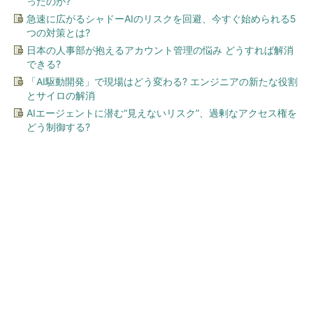
ったのか?
急速に広がるシャドーAIのリスクを回避、今すぐ始められる5
つの対策とは?
日本の人事部が抱えるアカウント管理の悩み どうすれば解消
できる?
「AI駆動開発」で現場はどう変わる? エンジニアの新たな役割
とサイロの解消
AIエージェントに潜む“見えないリスク”、過剰なアクセス権を
どう制御する?
今、あなたにオススメ
シェア別荘「COCO VILLA O
wners」3選