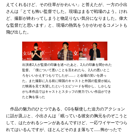
えてくれるけど、その仕草がかわいい」と答えたが、一方の小出
さんは「とても怖い監督でした。現場はまるで戦場のよう。けれ
ど、撮影が終わってしまうと物足りない気分になりました。偉大
な監督だと思います」と、現場の熱気をうかがわせるコメントも
飛び出した。
出演者2人が監督の印象を述べたあと、2人の印象を聞かれた
監督。「僕について悪いことを言われたら、2人の悪いとこ
ろをいいかえすつもりでしたが……」と会場の笑いを誘っ
た。また撮影に入る前に韓国のキャストと外国の監督が組ん
だ映画を見て失望したというエピソードを明かし、しかしな
がら本作品ではキャストとスタッフの努力でいい作品ができ
たと胸を張った
作品の魅力のひとつである、CGを駆使した迫力のアクション
に話が及ぶと、小出さんは「眠っている彼女の胸元をのぞこうと
して、はたかれるシーンがあるんですけど、一応ワイヤーでつら
れてはいるんですが、ほとんどそのまま落ちて……怖かったで