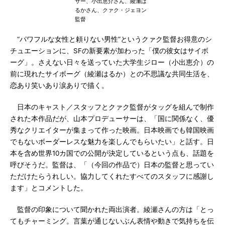
サー、小出恵介さん、綾瀬は
るかさん、クァク・ジェヨン
監督
“パワフルな女性と頼りない男性”というクァク監督お得意のシ
チュエーションに、SFの新要素が加わった「僕の彼女はサイボ
ーグ」。さえない日々を送っていた大学生ジロー（小出恵介）の
前に現れたサイボーグ（綾瀬はるか）との不思議な共同生活を、
恋あり笑いあり涙ありで描く。
日本のキャスト／スタッフとクァク監督がタッグを組んで制作
された本作品だが、山本プロデューサーは、「国に関係なく、優
秀なクリエイターが集まって作った映画。日本映画でも韓国映画
でもないボーダーレスな魅力を楽しんでもらいたい」と話す。日
本を含め世界10カ国での公開が決定しているという点も、話題を
呼びそうだ。監督は、「（今回の作品で）日本の監督と思ってい
ただけたらうれしい。協力してくれたすべてのスタッフに感謝し
ます」とコメントした。
監督の印象について聞かれた両出演者。綾瀬さんの方は「とっ
てもチャーミング。言葉が通じないぶん表情や動きで気持ちを伝