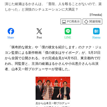
演じた綾瀬はるかさんは、「普段、人を殴ることがないので、楽
しかった」と演技のシチュエーションに大満足？
[ITmedia]
PC用表示
関連情報
Share
Post
LINE
Hatena
「猟奇的な彼女」や「僕の彼女を紹介します」のクァク・ジェ
ヨン監督による新作映画「僕の彼女はサイボーグ」が、5月31日
から全国で公開される。その完成会見が4月15日、東京都内で行
われ、同監督と、主演の綾瀬はるかさんや小出恵介さんら出演
者、山本又一郎プロデューサーが登場した。
左から山本又一郎プロデュー