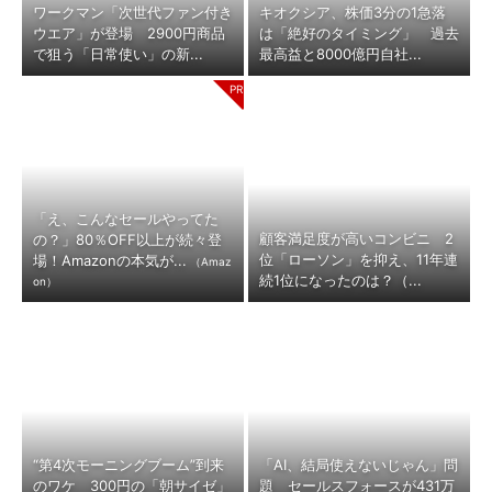
ワークマン「次世代ファン付き
キオクシア、株価3分の1急落
ウエア」が登場 2900円商品
は「絶好のタイミング」 過去
で狙う「日常使い」の新...
最高益と8000億円自社...
「え、こんなセールやってた
顧客満足度が高いコンビニ 2
の？」80％OFF以上が続々登
位「ローソン」を抑え、11年連
場！Amazonの本気が...
（Amaz
続1位になったのは？（...
on）
“第4次モーニングブーム”到来
「AI、結局使えないじゃん」問
のワケ 300円の「朝サイゼ」
題 セールスフォースが431万