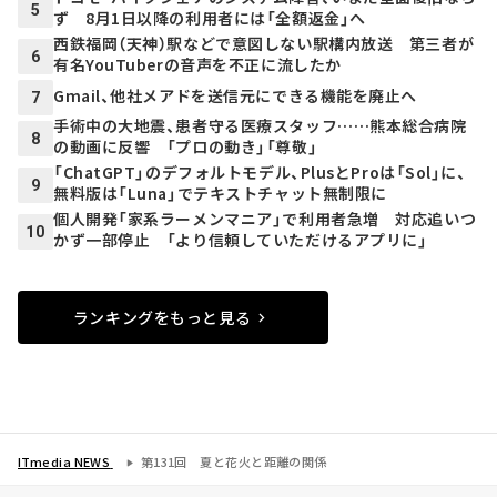
5
ず 8月1日以降の利用者には「全額返金」へ
西鉄福岡（天神）駅などで意図しない駅構内放送 第三者が
6
有名YouTuberの音声を不正に流したか
Gmail、他社メアドを送信元にできる機能を廃止へ
7
手術中の大地震、患者守る医療スタッフ……熊本総合病院
8
の動画に反響 「プロの動き」「尊敬」
「ChatGPT」のデフォルトモデル、PlusとProは「Sol」に、
9
無料版は「Luna」でテキストチャット無制限に
個人開発「家系ラーメンマニア」で利用者急増 対応追いつ
10
かず一部停止 「より信頼していただけるアプリに」
ランキングをもっと見る
ITmedia NEWS
第131回 夏と花火と距離の関係