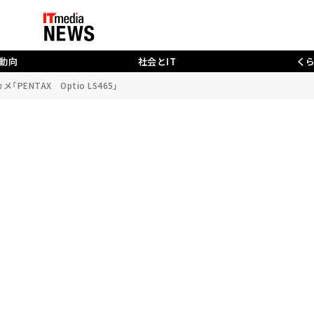
動向
社会とIT
く
ENTAX Optio LS465」