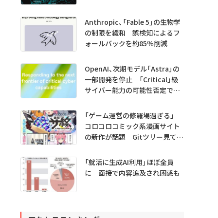
Anthropic、「Fable 5」の生物学
の制限を緩和 誤検知によるフ
ォールバックを約85％削減
OpenAI、次期モデル「Astra」の
一部開発を停止 「Critical」級
サイバー能力の可能性否定でき
ず
「ゲーム運営の修羅場過ぎる」
コロコロコミック系漫画サイト
の新作が話題 Gitツリー見てガ
チャ不具合の犯人探し
「就活に生成AI利用」ほぼ全員
に 面接で内容追及され困惑も