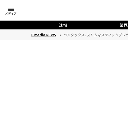
メディア
速報
業界
ITmedia NEWS
ペンタックス、スリムなスティックデジカメ「P