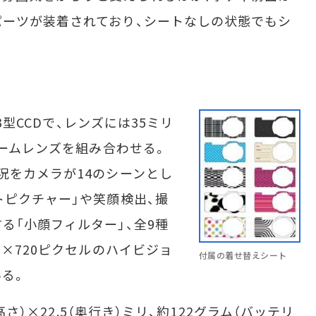
ーツが装着されており、シートなしの状態でもシ
3型CCDで、レンズには35ミリ
ズームレンズを組み合わせる。
況をカメラが14のシーンとし
トピクチャー」や笑顔検出、撮
る「小顔フィルター」、全9種
0×720ピクセルのハイビジョ
付属の着せ替えシート
る。
高さ）×22.5（奥行き）ミリ、約122グラム（バッテリ