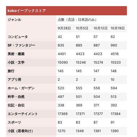
koboイーブックストア
ジャンル
点数（言語：日本語のみ）
9月28日
10月5日
10月12日
10月19日
コンピュータ
42
51
57
62
SF・ファンタジー
835
885
887
960
美術・建築
4401
4423
4423
4516
小説・文学
15090
15246
15274
15520
旅行
145
145
147
148
アプリ用
2
2
2
10
ホーム・ガーデン
520
555
556
594
科学・自然
497
501
504
513
伝記・自伝
338
369
371
392
エンターテイメント
17369
17371
17377
17384
スポーツ
83
83
87
91
小説（若者向け）
1270
1349
1361
1390