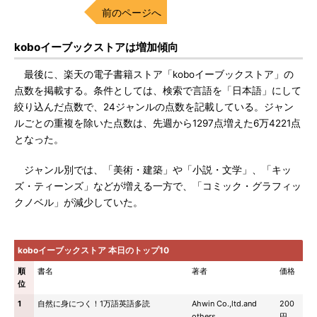
前のページへ
koboイーブックストアは増加傾向
最後に、楽天の電子書籍ストア「koboイーブックストア」の
点数を掲載する。条件としては、検索で言語を「日本語」にして
絞り込んだ点数で、24ジャンルの点数を記載している。ジャン
ルごとの重複を除いた点数は、先週から1297点増えた6万4221点
となった。
ジャンル別では、「美術・建築」や「小説・文学」、「キッ
ズ・ティーンズ」などが増える一方で、「コミック・グラフィッ
クノベル」が減少していた。
koboイーブックストア 本日のトップ10
順
書名
著者
価格
位
1
自然に身につく！1万語英語多読
Ahwin Co.,ltd.and
200
others
円