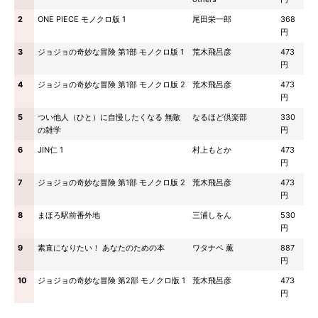
2
ONE PIECE モノクロ版 1
尾田栄一郎
368
円
3
ジョジョの奇妙な冒険 第1部 モノクロ版 1
荒木飛呂彦
473
円
4
ジョジョの奇妙な冒険 第1部 モノクロ版 2
荒木飛呂彦
473
円
5
つい他人（ひと）に自慢したくなる 無敵
なるほど倶楽部
330
の雑学
円
6
JIN仁 1
村上もとか
473
円
7
ジョジョの奇妙な冒険 第1部 モノクロ版 2
荒木飛呂彦
473
円
8
まほろ駅前番外地
三浦しをん
530
円
9
素直になりたい！ あなたのための本
ワタナベ 薫
887
円
10
ジョジョの奇妙な冒険 第2部 モノクロ版 1
荒木飛呂彦
473
円