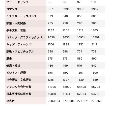
フード・ドリンク
95
95
97
100
ロマンス
3575
3936
3936
3962
ミステリー・サスペンス
623
648
655
685
家族・人間関係
255
258
280
306
参考文献・言語
1287
1305
1313
1365
コミック・グラフィックノベル
9036
8650
10924
10599
キッズ・ティーンズ
1706
1839
1852
2112
宗教・スピリチュアル
698
698
704
708
歴史
575
575
582
590
健康・福祉
486
499
519
542
ビジネス・経済
1151
1192
1251
1300
社会研究・文化研究
1316
1327
1339
1359
ジャンル別合計点数
61395
62002
64498
65208
日本語検索結果点数
60810
61131
62924
64221
全点数
2683534
2702605
2718675
2733698