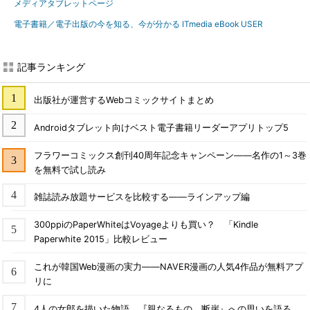
メディアタブレットページ
電子書籍／電子出版の今を知る、今が分かる ITmedia eBook USER
記事ランキング
出版社が運営するWebコミックサイトまとめ
Androidタブレット向けベスト電子書籍リーダーアプリトップ5
フラワーコミックス創刊40周年記念キャンペーン――名作の1～3巻
を無料で試し読み
雑誌読み放題サービスを比較する――ラインアップ編
300ppiのPaperWhiteはVoyageよりも買い？ 「Kindle
Paperwhite 2015」比較レビュー
これが韓国Web漫画の実力――NAVER漫画の人気4作品が無料アプ
リに
4人の女郎を描いた物語、『親なるもの 断崖』への思いを語る