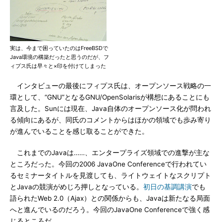
実は、今まで困っていたのはFreeBSDで
Java環境の構築だったと思うのだが、フ
ィプス氏は早々と×印を付けてしまった
インタビューの最後にフィプス氏は、オープンソース戦略の一
環として、“GNU”となるGNU/OpenSolarisが構想にあることにも
言及した。Sunには現在、Java自体のオープンソース化が問われ
る傾向にあるが、同氏のコメントからはほかの領域でも歩み寄り
が進んでいることを感じ取ることができた。
これまでのJavaは……、エンタープライズ領域での進撃が主な
ところだった。今回の2006 JavaOne Conferenceで行われてい
るセミナータイトルを見渡しても、ライトウェイトなスクリプト
とJavaの競演がめじろ押しとなっている。
初日の基調講演
でも
語られたWeb 2.0（Ajax）との関係からも、Javaは新たなる局面
へと進んでいるのだろう。今回のJavaOne Conferenceで強く感
じるところだ。