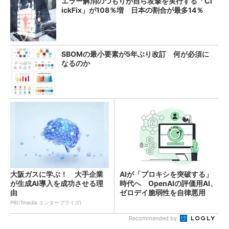
エラー解消のつもりが自ら攻撃を実行する「Cl
ickFix」が108％増 日本の割合が最多14％
SBOMの最小要素が5年ぶり改訂 何が必須に
なるのか
大阪ガスに学ぶ！ 大手企業
AIが「プロキシを突破する」
が生成AI導入を成功させる理
時代へ OpenAIの評価用AI、
由
ゼロデイ脆弱性を自律悪用
PR(ITmedia エンタープライズ)
Recommended by