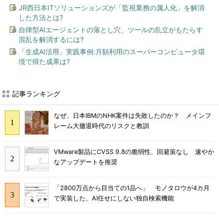
JR西日本ITソリューションズが「監視業務の属人化」を解消
した方法とは?
自律型AIエージェントの落とし穴、ツールの乱立がもたらす
混乱を解消するには?
「生成AI活用」実践事例:月額利用のスーパーコンピュータ環
境で得た成果は?
記事ランキング
なぜ、日本IBMのNHK案件は失敗したのか？ メインフ
レーム大撤退時代のリスクと教訓
VMware製品にCVSS 9.8の脆弱性、回避策なし 速やか
なアップデートを推奨
「2800万点から目当ての1品へ」 モノタロウが4カ月
で実装した、AI任せにしない独自検索機能