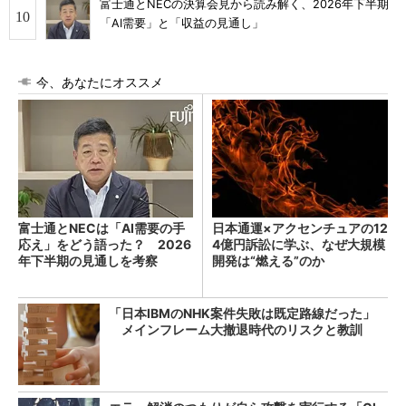
富士通とNECの決算会見から読み解く、2026年下半期
「AI需要」と「収益の見通し」
今、あなたにオススメ
富士通とNECは「AI需要の手
日本通運×アクセンチュアの12
応え」をどう語った？ 2026
4億円訴訟に学ぶ、なぜ大規模
年下半期の見通しを考察
開発は“燃える”のか
「日本IBMのNHK案件失敗は既定路線だった」
メインフレーム大撤退時代のリスクと教訓