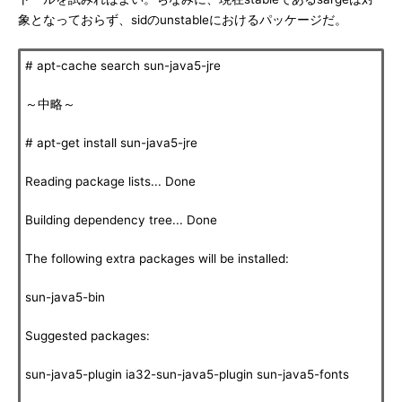
象となっておらず、sidのunstableにおけるパッケージだ。
# apt-cache search sun-java5-jre
～中略～
# apt-get install sun-java5-jre
Reading package lists... Done
Building dependency tree... Done
The following extra packages will be installed:
sun-java5-bin
Suggested packages:
sun-java5-plugin ia32-sun-java5-plugin sun-java5-fonts