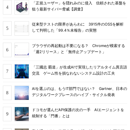
「正規ユーザー」を隠れみのに侵入 信頼された基盤を
狙う最新サイバー脅威【調査】
従来型テストの限界があらわに 3915件のOSSを解析
して判明した「99.4％未報告」の実態
ブラウザの再起動は不要になる？ Chromeが模索する
「週2リリース」と「無停止アップデート」
「三國志 覇道」が生成AIで実現したリアルタイム異言語
交流 ゲーム性を損なわないシステム設計の工夫
AIを選ぶのは、もうIT部門ではない？ Gartner、日本の
デジタルワークプレースのハイプ・サイクル発表
ドコモが選んだAPI保護の次の一手 AIエージェントを
統制する「門番」とは