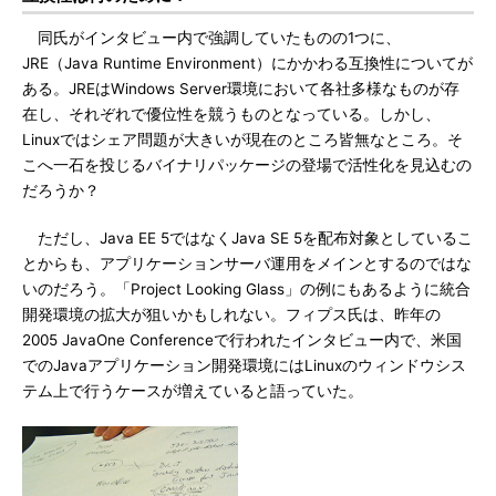
同氏がインタビュー内で強調していたものの1つに、
JRE（Java Runtime Environment）にかかわる互換性についてが
ある。JREはWindows Server環境において各社多様なものが存
在し、それぞれで優位性を競うものとなっている。しかし、
Linuxではシェア問題が大きいが現在のところ皆無なところ。そ
こへ一石を投じるバイナリパッケージの登場で活性化を見込むの
だろうか？
ただし、Java EE 5ではなくJava SE 5を配布対象としているこ
とからも、アプリケーションサーバ運用をメインとするのではな
いのだろう。「Project Looking Glass」の例にもあるように統合
開発環境の拡大が狙いかもしれない。フィプス氏は、昨年の
2005 JavaOne Conferenceで行われたインタビュー内で、米国
でのJavaアプリケーション開発環境にはLinuxのウィンドウシス
テム上で行うケースが増えていると語っていた。