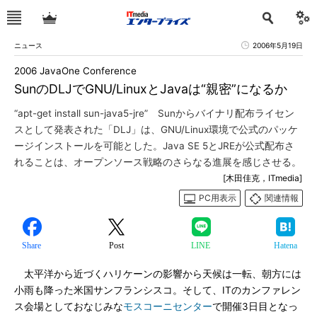
ニュース
2006年5月19日
2006 JavaOne Conference
SunのDLJでGNU/LinuxとJavaは“親密”になるか
“apt-get install sun-java5-jre” Sunからバイナリ配布ライセン
スとして発表された「DLJ」は、GNU/Linux環境で公式のパッケ
ージインストールを可能とした。Java SE 5とJREが公式配布さ
れることは、オープンソース戦略のさらなる進展を感じさせる。
[木田佳克，ITmedia]
PC用表示
関連情報
Share
Post
LINE
Hatena
太平洋から近づくハリケーンの影響から天候は一転、朝方には
小雨も降った米国サンフランシスコ。そして、ITのカンファレン
ス会場としておなじみな
モスコーニセンター
で開催3日目となっ