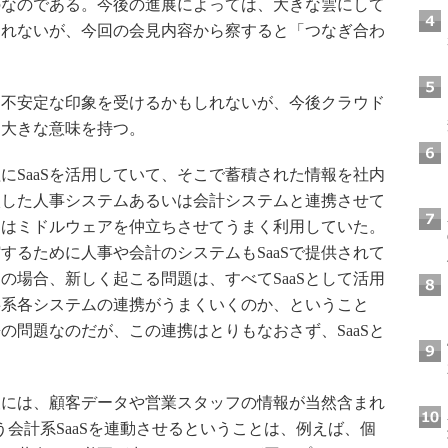
のなのである。今後の進展によっては、大きな雲にして
しれないが、今回の会見内容から察すると「つなぎ合わ
不安定な印象を受けるかもしれないが、今後クラウド
て大きな意味を持つ。
SaaSを活用していて、そこで蓄積された情報を社内
入した人事システムあるいは会計システムと連携させて
にはミドルウェアを仲立ちさせてうまく利用していた。
するために人事や会計のシステムもSaaSで提供されて
の場合、新しく起こる問題は、すべてSaaSとして活用
事系各システムの連携がうまくいくのか、ということ
携の問題なのだが、この連携はとりもなおさず、SaaSと
報には、顧客データや営業スタッフの情報が当然含まれ
いう会計系SaaSを連動させるということは、例えば、個