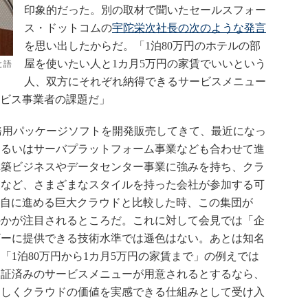
印象的だった。別の取材で聞いたセールスフォー
ス・ドットコムの
宇陀栄次社長の次のような発言
を思い出したからだ。「1泊80万円のホテルの部
屋を使いたい人と1カ月5万円の家賃でいいという
と語
人、双方にそれぞれ納得できるサービスメニュー
ービス事業者の課題だ」
務用パッケージソフトを開発販売してきて、最近になっ
、あるいはサーバプラットフォーム事業なども合わせて進
構築ビジネスやデータセンター事業に強みを持ち、クラ
業など、さまざまなスタイルを持った会社が参加する可
独自に進める巨大クラウドと比較した時、この集団が
のかが注目されるところだ。これに対して会見では「企
ザーに提供できる技術水準では遜色はない。あとは知名
「1泊80万円から1カ月5万円の家賃まで」の例えでは
検証済みのサービスメニューが用意されるとするなら、
さしくクラウドの価値を実感できる仕組みとして受け入