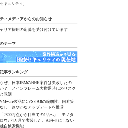
セキュリティ］
ティメディアからのお知らせ
ャリア採用の応募を受け付けています
のテーマ
記事ランキング
なぜ、日本IBMのNHK案件は失敗したの
か？ メインフレーム大撤退時代のリスク
と教訓
VMware製品にCVSS 9.8の脆弱性、回避策
なし 速やかなアップデートを推奨
「2800万点から目当ての1品へ」 モノタ
ロウが4カ月で実装した、AI任せにしない
独自検索機能