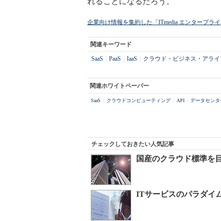
れることになるだろう。
企業向け情報を集約した「ITmedia エンタープ
関連キーワード
SaaS
|
PaaS
|
IaaS
|
クラウド・ビジネス・アライ
関連ホワイトペーパー
SaaS
|
クラウドコンピューティング
|
API
|
データセンタ
チェックしておきたい人気記事
国産のクラウド標準を
ITサービスのパラダイ