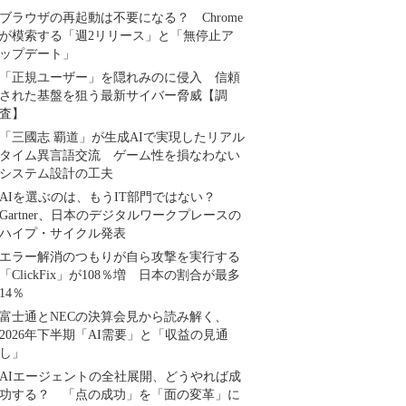
ブラウザの再起動は不要になる？ Chrome
が模索する「週2リリース」と「無停止ア
ップデート」
「正規ユーザー」を隠れみのに侵入 信頼
された基盤を狙う最新サイバー脅威【調
査】
「三國志 覇道」が生成AIで実現したリアル
タイム異言語交流 ゲーム性を損なわない
システム設計の工夫
AIを選ぶのは、もうIT部門ではない？
Gartner、日本のデジタルワークプレースの
ハイプ・サイクル発表
エラー解消のつもりが自ら攻撃を実行する
「ClickFix」が108％増 日本の割合が最多
14％
富士通とNECの決算会見から読み解く、
2026年下半期「AI需要」と「収益の見通
し」
AIエージェントの全社展開、どうやれば成
功する？ 「点の成功」を「面の変革」に