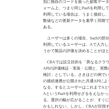
別に独自のコードを振った顧客データ
ォーム上、つまり同じPaaSを利用し
利用している場合は、うまく接続し
数値などの更新データを素早く同期
ある。
ユーザーは多くの場合、SaaSの部分
利用しているユーザーは、Aで入力した
うかで製品の評価を決めることがほ
CBAでは設立目的を「異なるクラ
APIの評価検証・実装・公開と、実
検討」としている。さきほどの例でいう
の接続連携が公開された共通APIに
なる。するとユーザーはこれまでAと
AというPaaSを利用せざるをえなか
る。選択の幅が広がることが、すぐ
かもしれない。しかし、CBAが目指