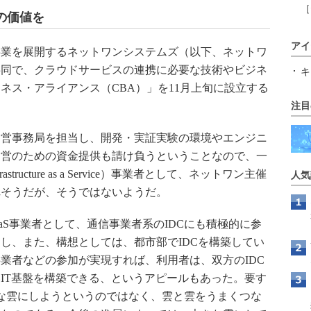
［
の価値を
アイ
業を展開するネットワンシステムズ（以下、ネットワ
社と共同で、クラウドサービスの連携に必要な技術やビジネ
キ
ネス・アライアンス（CBA）」を11月上旬に設立する
注目
営事務局を担当し、開発・実証実験の環境やエンジニ
運営のための資金提供も請け負うということなので、一
astructure as a Service）事業者として、ネットワン主催
人気
れそうだが、そうではないようだ。
aS事業者として、通信事業者系のIDCにも積極的に参
し、また、構想としては、都市部でIDCを構築してい
業者などの参加が実現すれば、利用者は、双方のIDC
IT基盤を構築できる、というアピールもあった。要す
な雲にしようというのではなく、雲と雲をうまくつな