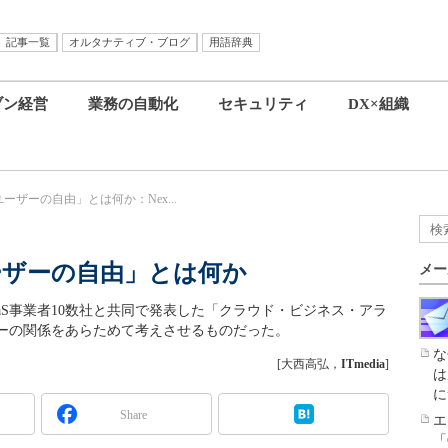
記事一覧
オルタナティブ・ブログ
用語辞典
ブン経営
業務の自動化
セキュリティ
DX×組織
ザーの自由」とは何か：Nex...
ーザーの自由」とは何か
メー
aaS事業者10数社と共同で発表した「クラウド・ビジネス・アラ
ーの関係をあらためて考えさせるものだった。
な
[大西高弘，
ITmedia
]
は
に
Share
エ
「