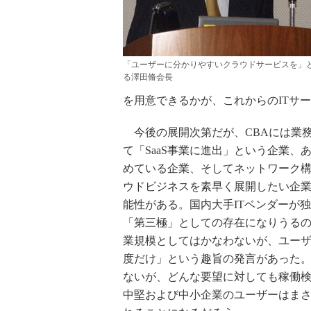
「ユーザーに分かりやすいクラウドサービスを」
る澤田脩会長
を用意できるかが、これからのITサ
今後の展開次第だが、CBAには業
て「SaaS事業に進出」という企業
めている企業、そしてネットワーク
ウドビジネスを素早く展開したい企
能性がある。国内大手ITベンダーが
「第三極」としての存在になりうる
業規模としてはかなわないが、ユー
度だけ」という趣旨の発言があった。
ないが、どんな要望に対しても稼働
中堅および中小企業のユーザーはま