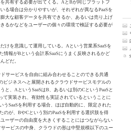
を共有する必要が出てくる。AとBが同じプラットフ
ている場合は分かりやすいが、それぞれが異なるPaaSを
、膨大な顧客データを共有できるか、あるいは売り上げ
できるかなどをユーザーの個々の環境で検証する必要が
だけを意識して運用している。Aという営業系SaaSを
情報がBという会計系SaaSにうまく反映されるかど
とんどだ。
ウドサービスを自由に組み合わせることのできる共通
際のビジネスへと展開されるクラウドサービスモデルの
と、AというSaaSはB、あるいは別のCというPaaSと
よって実装され、有効性も実証されているということに
いうSaaSを利用する場合、ほぼ自動的に、限定された
ったのが、BやCという別のPaaSを利用する選択肢を得
にユーザーの自由度を大きくすることにはつながらない
すサービスの中身、クラウドの形は中堅規模以下のユー