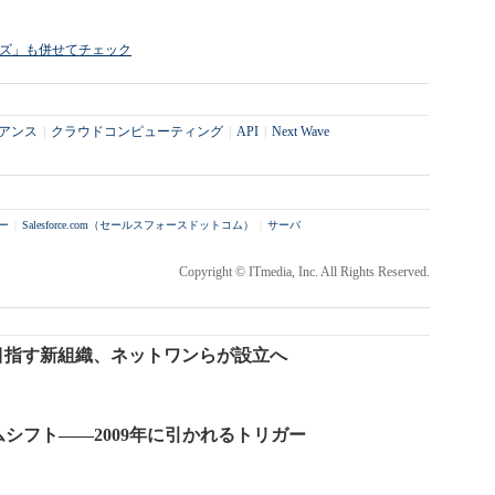
ライズ」も併せてチェック
アンス
|
クラウドコンピューティング
|
API
|
Next Wave
ー
|
Salesforce.com（セールスフォースドットコム）
|
サーバ
Copyright © ITmedia, Inc. All Rights Reserved.
目指す新組織、ネットワンらが設立へ
ムシフト――2009年に引かれるトリガー