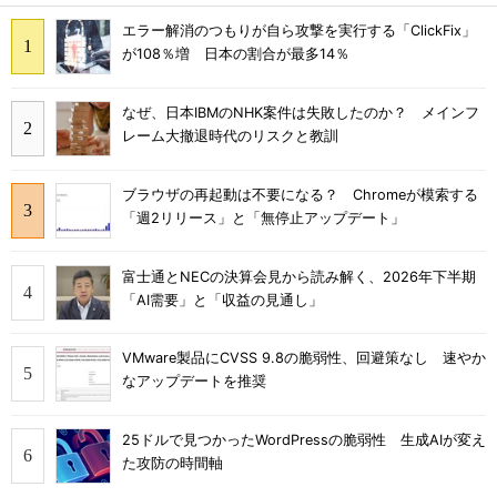
エラー解消のつもりが自ら攻撃を実行する「ClickFix」
が108％増 日本の割合が最多14％
なぜ、日本IBMのNHK案件は失敗したのか？ メインフ
レーム大撤退時代のリスクと教訓
ブラウザの再起動は不要になる？ Chromeが模索する
「週2リリース」と「無停止アップデート」
富士通とNECの決算会見から読み解く、2026年下半期
「AI需要」と「収益の見通し」
VMware製品にCVSS 9.8の脆弱性、回避策なし 速やか
なアップデートを推奨
25ドルで見つかったWordPressの脆弱性 生成AIが変え
た攻防の時間軸