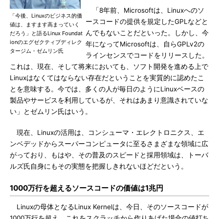
「8年前、Microsoftは、Linuxへのソ
「今後、Linuxのビジネス的価
ースコードの提供を規定したGPLなどと
値は、ますます高まっていく
んでもないことだといった。しかし、今
だろう」と語るLinux Foundat
ionのエグゼクティブディレク
年になってMicrosoftは、自らGPLv2の
タージム・ゼムリン氏
ラインセンスでコードをリリースした。
これは、現在、そして将来においても、ソフト開発を進める上で
Linuxはなくてはならない存在だということを実質的に認めたこ
とを意味する。今では、多くの人が毎日のようにLinuxベースの
製品やサービスを利用しているが、それはあまり意識されていな
い」とゼムリン氏はいう。
現在、Linuxの活用は、コンシューマ・エレクトロニクス、エ
ンベデッドからスーパーコンピュータに至るさまざまな領域に広
がっており、もはや、その普及のスピードと採用領域は、トーバ
ルズ氏自身にもその実態を把握しきれないほどだという。
1000万行を超えるソースコードの価値は1兆円
Linuxの母体となるLinux Kernelは、今日、そのソースコードが
1000万行を超え、これをスクラッチから作りあげた場合の値打ち