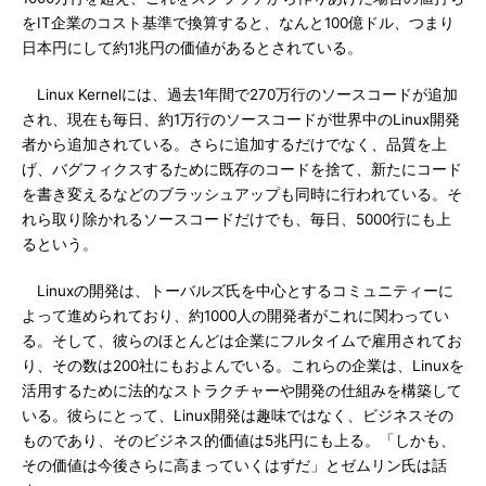
をIT企業のコスト基準で換算すると、なんと100億ドル、つまり
日本円にして約1兆円の価値があるとされている。
Linux Kernelには、過去1年間で270万行のソースコードが追加
され、現在も毎日、約1万行のソースコードが世界中のLinux開発
者から追加されている。さらに追加するだけでなく、品質を上
げ、バグフィクスするために既存のコードを捨て、新たにコード
を書き変えるなどのブラッシュアップも同時に行われている。そ
れら取り除かれるソースコードだけでも、毎日、5000行にも上
るという。
Linuxの開発は、トーバルズ氏を中心とするコミュニティーに
よって進められており、約1000人の開発者がこれに関わってい
る。そして、彼らのほとんどは企業にフルタイムで雇用されてお
り、その数は200社にもおよんでいる。これらの企業は、Linuxを
活用するために法的なストラクチャーや開発の仕組みを構築して
いる。彼らにとって、Linux開発は趣味ではなく、ビジネスその
ものであり、そのビジネス的価値は5兆円にも上る。「しかも、
その価値は今後さらに高まっていくはずだ」とゼムリン氏は話