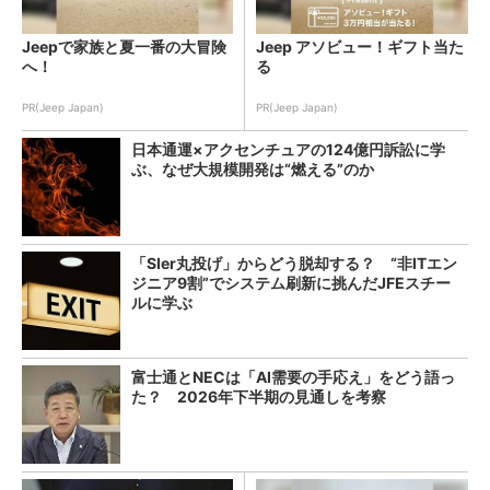
Jeepで家族と夏一番の大冒険
Jeep アソビュー！ギフト当た
へ！
る
PR(Jeep Japan)
PR(Jeep Japan)
日本通運×アクセンチュアの124億円訴訟に学
ぶ、なぜ大規模開発は“燃える”のか
「SIer丸投げ」からどう脱却する？ “非ITエン
ジニア9割”でシステム刷新に挑んだJFEスチー
ルに学ぶ
富士通とNECは「AI需要の手応え」をどう語っ
た？ 2026年下半期の見通しを考察