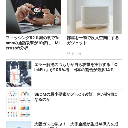
フィッシング92％減の裏でTe
部屋を一瞬で没入空間にする
amsの通話攻撃が10倍に Mi
ガジェット
crosoft分析
PR(デノン)
エラー解消のつもりが自ら攻撃を実行する「Cl
ickFix」が108％増 日本の割合が最多14％
SBOMの最小要素が5年ぶり改訂 何が必須に
なるのか
大阪ガスに学ぶ！ 大手企業が生成AI導入を成