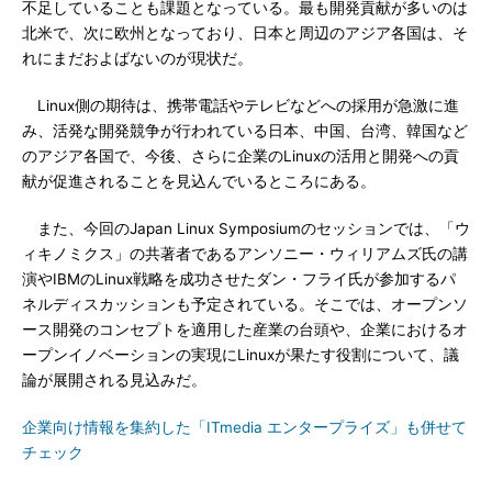
不足していることも課題となっている。最も開発貢献が多いのは
北米で、次に欧州となっており、日本と周辺のアジア各国は、そ
れにまだおよばないのが現状だ。
Linux側の期待は、携帯電話やテレビなどへの採用が急激に進
み、活発な開発競争が行われている日本、中国、台湾、韓国など
のアジア各国で、今後、さらに企業のLinuxの活用と開発への貢
献が促進されることを見込んでいるところにある。
また、今回のJapan Linux Symposiumのセッションでは、「ウ
ィキノミクス」の共著者であるアンソニー・ウィリアムズ氏の講
演やIBMのLinux戦略を成功させたダン・フライ氏が参加するパ
ネルディスカッションも予定されている。そこでは、オープンソ
ース開発のコンセプトを適用した産業の台頭や、企業におけるオ
ープンイノベーションの実現にLinuxが果たす役割について、議
論が展開される見込みだ。
企業向け情報を集約した「ITmedia エンタープライズ」も併せて
チェック