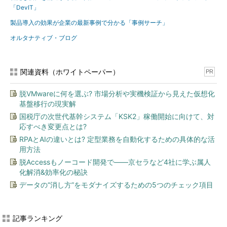
「DevIT」
製品導入の効果が企業の最新事例で分かる「事例サーチ」
オルタナティブ・ブログ
関連資料（ホワイトペーパー）
PR
脱VMwareに何を選ぶ? 市場分析や実機検証から見えた仮想化
基盤移行の現実解
国税庁の次世代基幹システム「KSK2」稼働開始に向けて、対
応すべき変更点とは?
RPAとAIの違いとは? 定型業務を自動化するための具体的な活
用方法
脱Accessもノーコード開発で――京セラなど4社に学ぶ属人
化解消&効率化の秘訣
データの“消し方”をモダナイズするための5つのチェック項目
記事ランキング