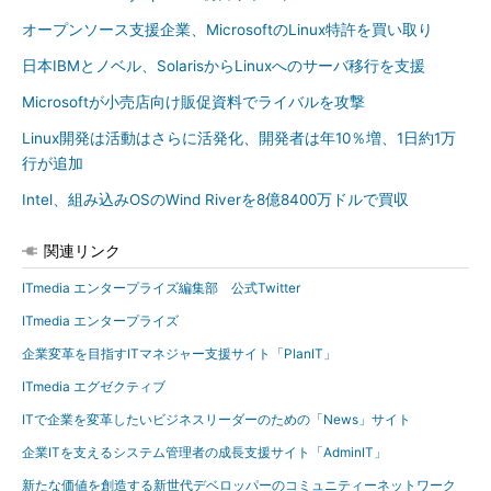
オープンソース支援企業、MicrosoftのLinux特許を買い取り
日本IBMとノベル、SolarisからLinuxへのサーバ移行を支援
Microsoftが小売店向け販促資料でライバルを攻撃
Linux開発は活動はさらに活発化、開発者は年10％増、1日約1万
行が追加
Intel、組み込みOSのWind Riverを8億8400万ドルで買収
関連リンク
ITmedia エンタープライズ編集部 公式Twitter
ITmedia エンタープライズ
企業変革を目指すITマネジャー支援サイト「PlanIT」
ITmedia エグゼクティブ
ITで企業を変革したいビジネスリーダーのための「News」サイト
企業ITを支えるシステム管理者の成長支援サイト「AdminIT」
新たな価値を創造する新世代デベロッパーのコミュニティーネットワーク