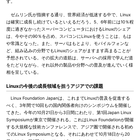
す。
ゼムリン氏が指摘する通り、世界経済が低迷する中で、Linux
は確実に成長し続けているといえるだろう。5、6年前には10％程
度に過ぎなかったスーパーコンピュータにおけるLinuxのシェア
は、今やその90％を占め、スパコンにLinuxを使うことは、もは
や常識となった。また、サーバはもとより、モバイルフォンな
ど、組み込みの分野でもLinuxのシェアがますます高まることが
予想されている。その拡大の道筋は、サーバへの採用で学んだ道
をたどりながら、それ以外の製品や分野への普及が進んでいく様
相を呈している。
Linuxの今後の成長領域を担うアジアでの課題
Linux Foundation Japanは、これまでLinuxの普及を促進する
べく、3年間で10回もの国内関係者向けのシンポジウムを開催し
てきた。今年の10月21日から3日間にわたり、第1回Japan Linux
Symposiumが東京で開催される。これはLinux Foundationが開催
する大規模な技術カンファレンスで、アジア圏で開催される初め
てのLinux Symposiumとなる。それにあわせて10月18日から20