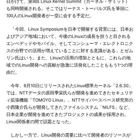
日かけて、第9回 Linux Kernel Summit（カーネル・サミット）
も同時開催される。そこではリーナス・トーバルズ氏を筆頭に
100人のLinux開発者が一堂に会する予定だ。
「今回、Linux Symposiumを日本で開催する背景には、日本お
よびアジア地域において、今後のLinuxの成長を担うと目される
エンベデッドやモバイル、そしてコンシューマ・エレクトロニク
スの分野での活用が増えていることに対する意識がある」とゼム
リン氏はいう。また、Linuxの活用の増加とともに、これらの地
域でのLinux開発への貢献が急激に活発化したことももう1つの理
由だ。
今年、6月10日にリリースされたLinux標準カーネル「2.6.30」
では、NTTデータの原田季栄氏らが開発を進めてきたセキュリテ
ィ拡張機能「TOMOYO Linux」、NTTサイバースペース研究所の
小西隆介氏らが開発してきたファイルシステム「NILFS」など、
日本企業が開発を進めてきたプロジェクトの成果が採用され、
Linux関係者の間で話題となった。
しかし一方で、Linux開発の需要に比べて開発者のリソースが