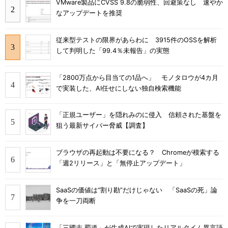
VMware製品にCVSS 9.8の脆弱性、回避策なし 速やか
なアップデートを推奨
従来型テストの限界があらわに 3915件のOSSを解析
して判明した「99.4％未報告」の実態
「2800万点から目当ての1品へ」 モノタロウが4カ月
で実装した、AI任せにしない独自検索機能
「正規ユーザー」を隠れみのに侵入 信頼された基盤を
狙う最新サイバー脅威【調査】
ブラウザの再起動は不要になる？ Chromeが模索する
「週2リリース」と「無停止アップデート」
SaaSの価値は“割り勘”だけじゃない 「SaaSの死」論
争を一刀両断
「三國志 覇道」が生成AIで実現したリアルタイム異言語