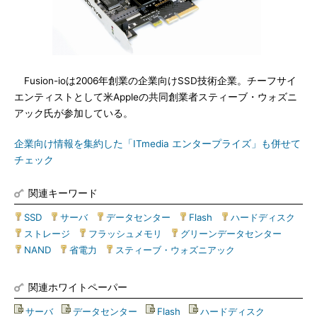
Fusion-ioは2006年創業の企業向けSSD技術企業。チーフサイ
エンティストとして米Appleの共同創業者スティーブ・ウォズニ
アック氏が参加している。
企業向け情報を集約した「ITmedia エンタープライズ」も併せて
チェック
関連キーワード
SSD
|
サーバ
|
データセンター
|
Flash
|
ハードディスク
|
ストレージ
|
フラッシュメモリ
|
グリーンデータセンター
|
NAND
|
省電力
|
スティーブ・ウォズニアック
関連ホワイトペーパー
サーバ
|
データセンター
|
Flash
|
ハードディスク
|