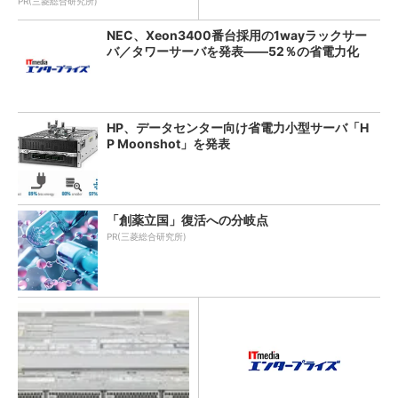
PR(三菱総合研究所)
NEC、Xeon3400番台採用の1wayラックサー
バ／タワーサーバを発表――52％の省電力化
HP、データセンター向け省電力小型サーバ「H
P Moonshot」を発表
「創薬立国」復活への分岐点
PR(三菱総合研究所)