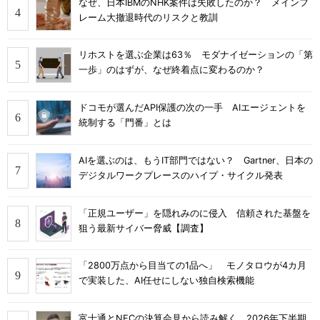
なぜ、日本IBMのNHK案件は失敗したのか？ メインフ
レーム大撤退時代のリスクと教訓
リホストを選ぶ企業は63％ モダナイゼーションの「第
一歩」のはずが、なぜ終着点に変わるのか？
ドコモが選んだAPI保護の次の一手 AIエージェントを
統制する「門番」とは
AIを選ぶのは、もうIT部門ではない？ Gartner、日本の
デジタルワークプレースのハイプ・サイクル発表
「正規ユーザー」を隠れみのに侵入 信頼された基盤を
狙う最新サイバー脅威【調査】
「2800万点から目当ての1品へ」 モノタロウが4カ月
で実装した、AI任せにしない独自検索機能
富士通とNECの決算会見から読み解く、2026年下半期