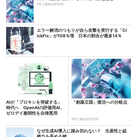
PR(三菱総合研究所)
エラー解消のつもりが自ら攻撃を実行する「Cl
ickFix」が108％増 日本の割合が最多14％
AIが「プロキシを突破する」
「創薬立国」復活への分岐点
時代へ OpenAIの評価用AI、
ゼロデイ脆弱性を自律悪用
PR(三菱総合研究所)
なぜ生成AI導入に踏み切れない？ 生産性と組
織力を高める鍵