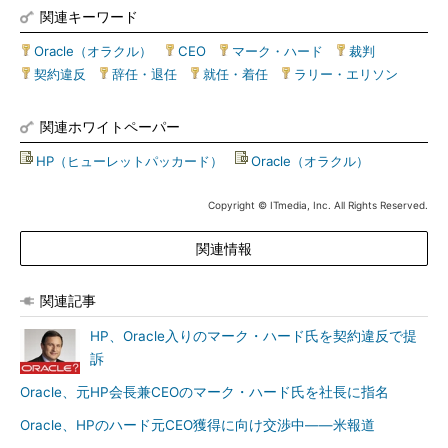
関連キーワード
Oracle（オラクル）
|
CEO
|
マーク・ハード
|
裁判
|
契約違反
|
辞任・退任
|
就任・着任
|
ラリー・エリソン
関連ホワイトペーパー
HP（ヒューレットパッカード）
|
Oracle（オラクル）
Copyright © ITmedia, Inc. All Rights Reserved.
関連情報
関連記事
HP、Oracle入りのマーク・ハード氏を契約違反で提
訴
Oracle、元HP会長兼CEOのマーク・ハード氏を社長に指名
Oracle、HPのハード元CEO獲得に向け交渉中――米報道