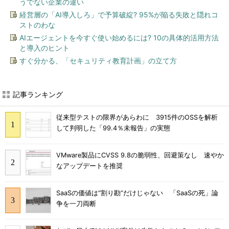
うでない企業の違い
経営層の「AI導入しろ」で予算破綻? 95%が陥る失敗と隠れコ
ストのわな
AIエージェントを今すぐ使い始めるには? 10の具体的活用方法
と導入のヒント
すぐ分かる、「セキュリティ教育計画」の立て方
記事ランキング
従来型テストの限界があらわに 3915件のOSSを解析
して判明した「99.4％未報告」の実態
VMware製品にCVSS 9.8の脆弱性、回避策なし 速やか
なアップデートを推奨
SaaSの価値は“割り勘”だけじゃない 「SaaSの死」論
争を一刀両断