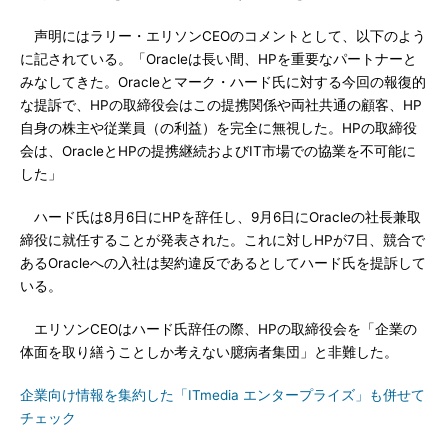
声明にはラリー・エリソンCEOのコメントとして、以下のよう
に記されている。「Oracleは長い間、HPを重要なパートナーと
みなしてきた。Oracleとマーク・ハード氏に対する今回の報復的
な提訴で、HPの取締役会はこの提携関係や両社共通の顧客、HP
自身の株主や従業員（の利益）を完全に無視した。HPの取締役
会は、OracleとHPの提携継続およびIT市場での協業を不可能に
した」
ハード氏は8月6日にHPを辞任し、9月6日にOracleの社長兼取
締役に就任することが発表された。これに対しHPが7日、競合で
あるOracleへの入社は契約違反であるとしてハード氏を提訴して
いる。
エリソンCEOはハード氏辞任の際、HPの取締役会を「企業の
体面を取り繕うことしか考えない臆病者集団」と非難した。
企業向け情報を集約した「ITmedia エンタープライズ」も併せて
チェック