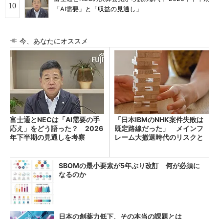
「AI需要」と「収益の見通し」
今、あなたにオススメ
富士通とNECは「AI需要の手
「日本IBMのNHK案件失敗は
応え」をどう語った？ 2026
既定路線だった」 メインフ
年下半期の見通しを考察
レーム大撤退時代のリスクと
教訓
SBOMの最小要素が5年ぶり改訂 何が必須に
なるのか
日本の創薬力低下、その本当の課題とは