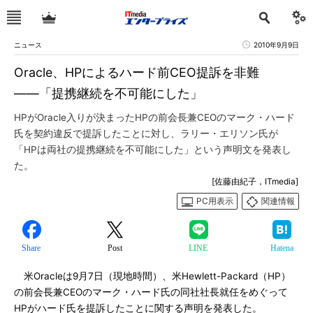
ニュース
2010年9月9日
Oracle、HPによるハード前CEO提訴を非難
――「提携継続を不可能にした」
HPがOracle入りが決まったHPの前会長兼CEOのマーク・ハード
氏を契約違反で提訴したことに対し、ラリー・エリソン氏が
「HPは両社の提携継続を不可能にした」という声明文を発表し
た。
[佐藤由紀子，ITmedia]
PC用表示
関連情報
Share
Post
LINE
Hatena
米Oracleは9月7日（現地時間）、米Hewlett-Packard（HP）
の前会長兼CEOのマーク・ハード氏の同社社長就任をめぐって
HPがハード氏を提訴したことに関する声明を発表した。