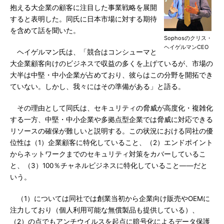
抱える大企業の顧客に注目した事業戦略を展開
すると表明した。同氏に日本市場に対する期待
を含めて話を聞いた。
Sophosのクリス・
ヘイゲルマンCEO
ヘイゲルマン氏は、「競合はコンシューマと
大企業顧客向けのビジネスで収益の多くを上げているが、市場の
大半は中堅・中小企業が占めており、彼らはこの分野を開拓でき
ていない。しかし、我々にはその準備がある」と語る。
その理由として同氏は、セキュリティの脅威が高度化・複雑化
する一方、中堅・中小企業や多拠点型企業では脅威に対応できる
リソースの確保が難しいと説明する。この状況における同社の優
位性は（1）企業顧客に特化していること、（2）エンドポイント
からネットワークまでのセキュリティ対策をカバーしているこ
と、（3）100％チャネルビジネスに特化していること――だと
いう。
（1）については同社では創業当初から企業向け販売やOEMに
注力しており（個人利用可能な無償製品も提供している）、
（2）の点でもアンチウイルスを起点に暗号化によるデータ保護