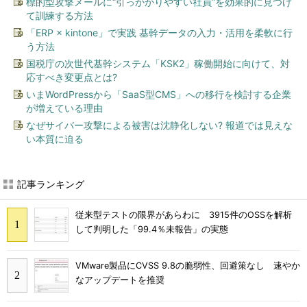
標的型攻撃メールに“引っかかりやすい社員”を効果的に見つけ
て訓練する方法
「ERP × kintone」で実践 基幹データの入力・活用を柔軟に行
う方法
国税庁の次世代基幹システム「KSK2」稼働開始に向けて、対
応すべき変更点とは?
いまWordPressから「SaaS型CMS」への移行を検討する企業
が増えている理由
なぜサイバー攻撃による被害は沈静化しない? 報道では見えな
い本質に迫る
記事ランキング
従来型テストの限界があらわに 3915件のOSSを解析
して判明した「99.4％未報告」の実態
VMware製品にCVSS 9.8の脆弱性、回避策なし 速やか
なアップデートを推奨