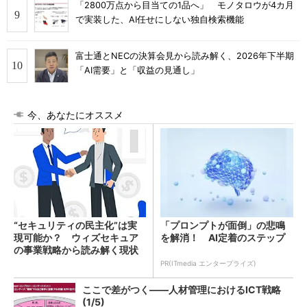
「2800万点から目当ての1品へ」 モノタロウが4カ月
で実装した、AI任せにしない独自検索機能
富士通とNECの決算会見から読み解く、2026年下半期
「AI需要」と「収益の見通し」
今、あなたにオススメ
“セキュリティの民主化”は実
「プロンプトが面倒」の悲鳴
現可能か？ ウィズセキュア
を解消！ AI定着のステップ
の事業戦略から読み解く現状
の課題
PR(ITmedia エンタープライズ)
ここで差がつく――人材管理におけるICT戦略
(1/5)