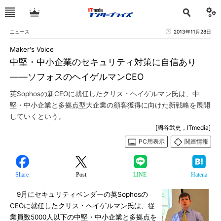
ニュース
2013年11月28日
Maker's Voice
中堅・中小企業のセキュリティ対策に自信あり
――ソフォスのヘイゲルマンCEO
英Sophosの新CEOに就任したクリス・ヘイゲルマン氏は、中
堅・中小企業と多拠点型大企業の顧客獲得に向けた新戦略を展開
していくという。
[國谷武史，ITmedia]
PC用表示
関連情報
Share
Post
LINE
Hatena
9月にセキュリティベンダーの英Sophosの
CEOに就任したクリス・ヘイゲルマン氏は、従
業員数5000人以下の中堅・中小企業と多拠点を