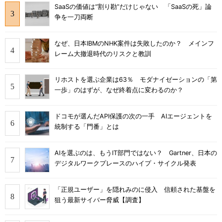
SaaSの価値は“割り勘”だけじゃない 「SaaSの死」論
争を一刀両断
なぜ、日本IBMのNHK案件は失敗したのか？ メインフ
レーム大撤退時代のリスクと教訓
リホストを選ぶ企業は63％ モダナイゼーションの「第
一歩」のはずが、なぜ終着点に変わるのか？
ドコモが選んだAPI保護の次の一手 AIエージェントを
統制する「門番」とは
AIを選ぶのは、もうIT部門ではない？ Gartner、日本の
デジタルワークプレースのハイプ・サイクル発表
「正規ユーザー」を隠れみのに侵入 信頼された基盤を
狙う最新サイバー脅威【調査】