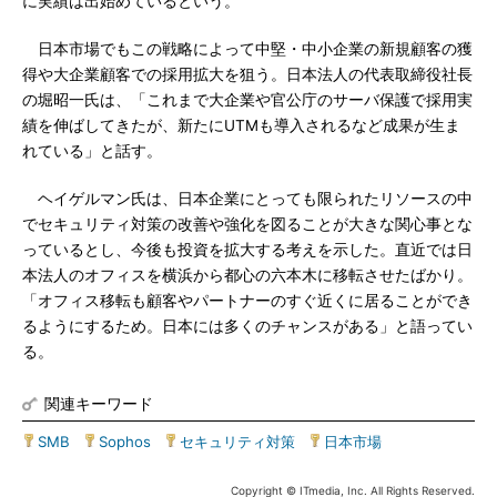
に実績は出始めているという。
日本市場でもこの戦略によって中堅・中小企業の新規顧客の獲
得や大企業顧客での採用拡大を狙う。日本法人の代表取締役社長
の堀昭一氏は、「これまで大企業や官公庁のサーバ保護で採用実
績を伸ばしてきたが、新たにUTMも導入されるなど成果が生ま
れている」と話す。
ヘイゲルマン氏は、日本企業にとっても限られたリソースの中
でセキュリティ対策の改善や強化を図ることが大きな関心事とな
っているとし、今後も投資を拡大する考えを示した。直近では日
本法人のオフィスを横浜から都心の六本木に移転させたばかり。
「オフィス移転も顧客やパートナーのすぐ近くに居ることができ
るようにするため。日本には多くのチャンスがある」と語ってい
る。
関連キーワード
SMB
|
Sophos
|
セキュリティ対策
|
日本市場
Copyright © ITmedia, Inc. All Rights Reserved.