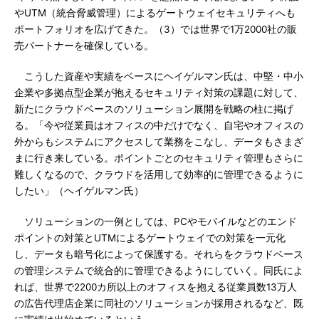
やUTM（統合脅威管理）によるゲートウェイセキュリティへも
ポートフォリオを広げてきた。（3）では世界で1万2000社の販
売パートナーを確保している。
こうした資産や実績をベースにヘイゲルマン氏は、中堅・中小
企業や多拠点型企業が抱えるセキュリティ対策の課題に対して、
新たにクラウドベースのソリューション展開を戦略の柱に掲げ
る。「今や従業員はオフィスの中だけでなく、自宅やオフィスの
外からもシステムにアクセスして業務をこなし、データもさまざ
まに行き来している。ポイントごとのセキュリティ管理もさらに
難しくなるので、クラウドを活用して効率的に管理できるように
したい」（ヘイゲルマン氏）
ソリューションの一例としては、PCやモバイルなどのエンド
ポイントの対策とUTMによるゲートウェイでの対策を一元化
し、データも暗号化によって保護する。それらをクラウドベース
の管理システムで統合的に管理できるようにしていく。同氏によ
れば、世界で2200カ所以上のオフィスを抱える従業員数13万人
の広告代理店企業に同社のソリューションが採用されるなど、既