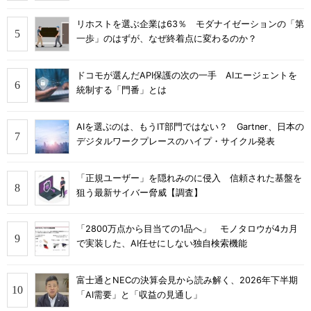
リホストを選ぶ企業は63％ モダナイゼーションの「第
一歩」のはずが、なぜ終着点に変わるのか？
ドコモが選んだAPI保護の次の一手 AIエージェントを
統制する「門番」とは
AIを選ぶのは、もうIT部門ではない？ Gartner、日本の
デジタルワークプレースのハイプ・サイクル発表
「正規ユーザー」を隠れみのに侵入 信頼された基盤を
狙う最新サイバー脅威【調査】
「2800万点から目当ての1品へ」 モノタロウが4カ月
で実装した、AI任せにしない独自検索機能
富士通とNECの決算会見から読み解く、2026年下半期
「AI需要」と「収益の見通し」