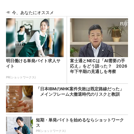
今、あなたにオススメ
明日働ける単発バイト求人サ
富士通とNECは「AI需要の手
イト
応え」をどう語った？ 2026
年下半期の見通しを考察
PR(ショットワークス)
「日本IBMのNHK案件失敗は既定路線だった」
メインフレーム大撤退時代のリスクと教訓
短期・単発バイトを始めるならショットワーク
ス
PR(ショットワークス)