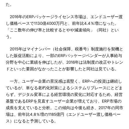
た。
2016年のERPパッケージライセンス市場は、エンドユーザー渡
し価格ベースで1130億4000万円と、前年比4.4％増になった。
「ここ数年の伸び率と比較するとやや減速傾向」（同社）とい
う。
2015年はマイナンバー（社会保障、税番号）制度施行を契機と
した販促活動により、一部のERPパッケージベンダーが人事給与
分野を中心に業績を伸ばしたが、2016年は法制度の改正やトレン
ドといった要因がなかったことが影響したと同社は見ている。
一方、ユーザー企業の景況感は底堅く、ERPへの投資は継続し
ているが、単なる老朽化対策によるシステムリプレースにとどま
らず、デジタル変革による経営環境の変化に対応するため、経営
基盤であるERPを見直すユーザー企業が増えており、ERP市場の
成長を支えていると分析。この傾向は今後も続き、2017年の同市
場は、前年比4.8％増の1185億円（エンドユーザー渡し価格ベー
ス）になると予測している。