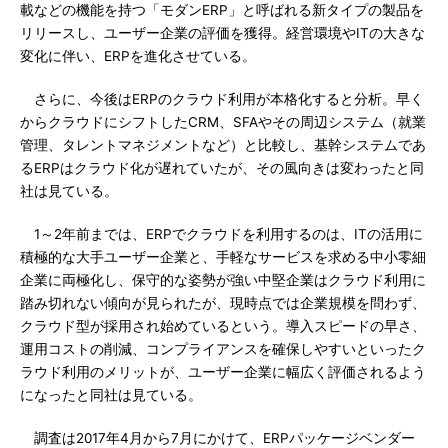
載などの機能を持つ「モダンERP」と呼ばれる新タイプの製品を
リリースし、ユーザー企業の評価を獲得。経営環境やITの大きな
変化に伴い、ERPを進化させている。
さらに、今後はERPのクラウド利用が本格化すると分析。早く
からクラウドにシフトしたCRM、SFAやその周辺システム（就業
管理、タレントマネジメントなど）と比較し、基幹システムであ
るERPはクラウド化が遅れていたが、その風向きは変わったと同
社は見ている。
1～2年前までは、ERPでクラウドを利用するのは、ITの活用に
積極的な大手ユーザー企業と、手軽なサービスを求める中小零細
企業に両極化し、保守的な姿勢が強い中堅企業はクラウド利用に
踏み切れない傾向が見られたが、現時点では企業規模を問わず、
クラウド型が採用され始めているという。導入スピードの早さ、
運用コストの削減、コンプライアンスを確保しやすいといったク
ラウド利用のメリットが、ユーザー企業に幅広く評価されるよう
になったと同社は見ている。
調査は2017年4月から7月にかけて、ERPパッケージベンダー