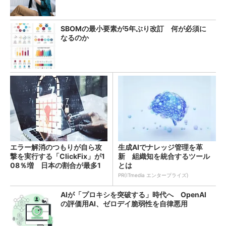
SBOMの最小要素が5年ぶり改訂 何が必須に
なるのか
エラー解消のつもりが自ら攻
生成AIでナレッジ管理を革
撃を実行する「ClickFix」が1
新 組織知を統合するツール
08％増 日本の割合が最多1
とは
4％
PR(ITmedia エンタープライズ)
AIが「プロキシを突破する」時代へ OpenAI
の評価用AI、ゼロデイ脆弱性を自律悪用