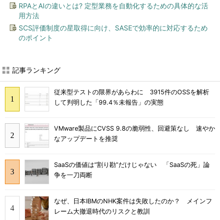
RPAとAIの違いとは? 定型業務を自動化するための具体的な活
用方法
SCS評価制度の星取得に向け、SASEで効率的に対応するため
のポイント
記事ランキング
従来型テストの限界があらわに 3915件のOSSを解析
して判明した「99.4％未報告」の実態
VMware製品にCVSS 9.8の脆弱性、回避策なし 速やか
なアップデートを推奨
SaaSの価値は“割り勘”だけじゃない 「SaaSの死」論
争を一刀両断
なぜ、日本IBMのNHK案件は失敗したのか？ メインフ
レーム大撤退時代のリスクと教訓