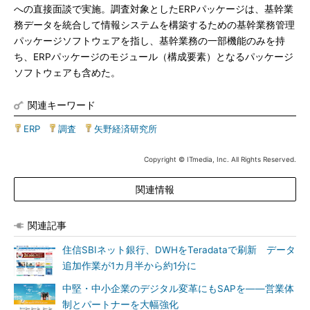
への直接面談で実施。調査対象としたERPパッケージは、基幹業
務データを統合して情報システムを構築するための基幹業務管理
パッケージソフトウェアを指し、基幹業務の一部機能のみを持
ち、ERPパッケージのモジュール（構成要素）となるパッケージ
ソフトウェアも含めた。
関連キーワード
ERP
|
調査
|
矢野経済研究所
Copyright © ITmedia, Inc. All Rights Reserved.
関連情報
関連記事
住信SBIネット銀行、DWHをTeradataで刷新 データ
追加作業が1カ月半から約1分に
中堅・中小企業のデジタル変革にもSAPを――営業体
制とパートナーを大幅強化