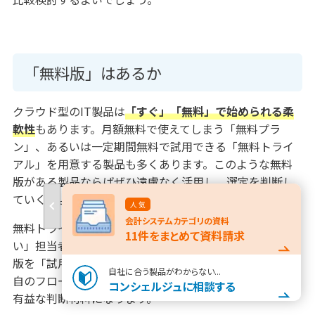
「無料版」はあるか
クラウド型のIT製品は
「すぐ」「無料」で始められる柔
軟性
もあります。月額無料で使えてしまう「無料プラ
ン」、あるいは一定期間無料で試用できる「無料トライ
アル」を用意する製品も多くあります。このような無料
版がある製品ならばぜひ遠慮なく活用し、選定を判断し
ていくとよいでしょう。
人 気
会計システム
カテゴリの資料
無料トライアルは「使い勝手や機能確かめてから決めた
11
件をまとめて資料請求
い」担当者向けです。平均すると30日前後、無料で有料
版を「試用」できます。ここで使い勝手を中心に自社独
自社に合う製品がわからない...
自のフローも含めた適合性をチェックできれば、かなり
コンシェルジュに相談する
有益な判断材料になります。