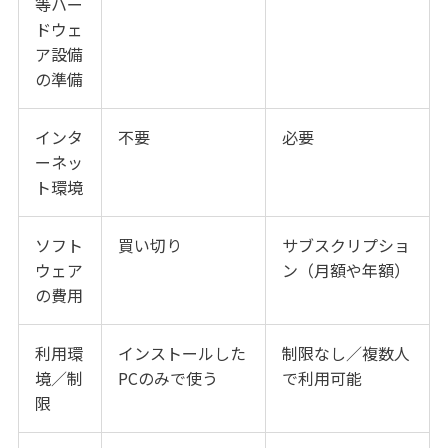
等ハー
ドウェ
ア設備
の準備
インタ
不要
必要
ーネッ
ト環境
ソフト
買い切り
サブスクリプショ
ウェア
ン（月額や年額）
の費用
利用環
インストールした
制限なし／複数人
境／制
PCのみで使う
で利用可能
限