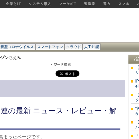
企業とIT
システム導入
マーケ×IT
製造業
電力
スマホ
新型コロナウイルス
スマートフォン
クラウド
人工知能
ルゾンちえみ
推
サ
i
el
“
連の最新 ニュース・レビュー・解
が
バ
集まったページです。