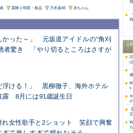
表
霜降り明星・粗品
乃木坂46
赤ちゃん
んかった～」 元坂道アイドルの“角刈
こ
視聴者驚き 「やり切るところはさすが
2
は
「
M
だ浮ける！」 黒柳徹子、海外ホテル
s
露 8月には91歳誕生日
【
憧れ女性歌手と2ショット 笑顔で興奮
W
すぎて推しすぎて眠れなそう」