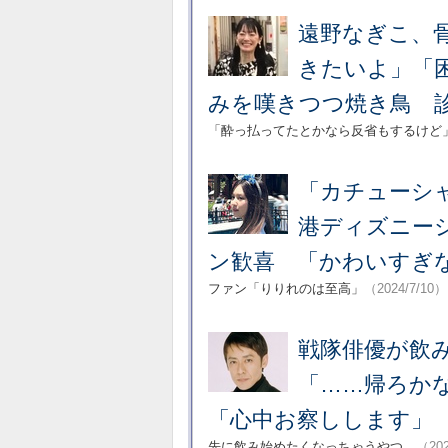
遠野なぎこ、骨
きたいよ」「
みを嘆きつつ焼き鳥 
「酔っ払ってたとかなら反省もするけど
「カチューシ
港ディズニー
ン歓喜 「かわいすぎ
ファン「りりれのは至高」
（2024/7/10）
戦隊俳優が飲
「……帰ろか
「心中お察しします」
先に飲み始めたくなっちゃうやつ。
（202