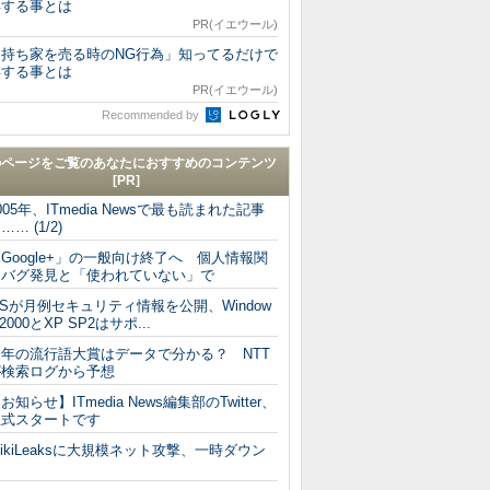
得する事とは
PR(イエウール)
「持ち家を売る時のNG行為」知ってるだけで
得する事とは
PR(イエウール)
Recommended by
のページをご覧のあなたにおすすめのコンテンツ
[PR]
005年、ITmedia Newsで最も読まれた記事
…… (1/2)
Google+」の一般向け終了へ 個人情報関
連バグ発見と「使われていない」で
Sが月例セキュリティ情報を公開、Window
 2000とXP SP2はサポ...
今年の流行語大賞はデータで分かる？ NTT
が検索ログから予想
お知らせ】ITmedia News編集部のTwitter、
正式スタートです
ikiLeaksに大規模ネット攻撃、一時ダウン
も