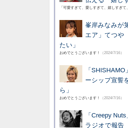
「可愛すぎて、愛しすぎて、嬉しすぎて
峯岸みなみが第
エア」てつや
たい」
おめでとうございます！
（2024/7/16）
「SHISHA
ーシップ宣誓
ら」
おめでとうございます！
（2024/7/16）
「Creepy 
ラジオで報