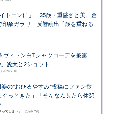
イトーンに」 35歳・重盛さと美、金
で印象ガラリ 反響続出「歳を重ねる
」
ニム＆ヴィトン白Tシャツコーデを披露
baby」愛犬と2ショット
（2024/7/10）
姿の“おひるやすみ”投稿にファン歓
ェぐっときた」「そんなん見たら休憩
々
きってしまう」
（2024/7/9）