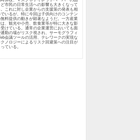
など市民の日常生活への影響も大きくなって
る。これに対し企業からの支援策の発表も相
いでいるが、特に今回は子供向けのコンテン
の無料提供の動きが顕著なようだ。一方産業
では、観光や小売、飲食業等が特に大きな影
を受けている。通常の企業運営においても面
や通勤の場がリスク視され、サーモグラフィ
Web会議ツールの活用、テレワークの実現な
テクノロジーによるリスク回避策への注目が
まっている。