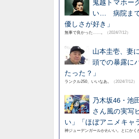
鬼越トマホー
い… 病院ま
優しさが好き」
無事で良かった……。
（2024/7/12）
山本圭壱、妻に
頭での暴露にハ
たった？」
ランクル250、いいなあ。
（2024/7/12）
乃木坂46・池
さん風の実写
い」「ほぼアニメキャ
神ジューデンガールかわいい。とにかく