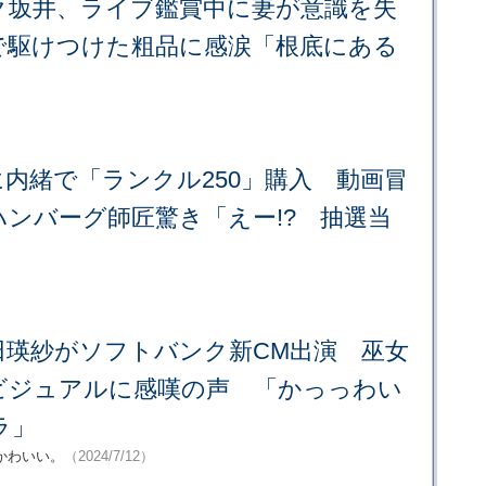
ク坂井、ライブ鑑賞中に妻が意識を失
で駆けつけた粗品に感涙「根底にある
内緒で「ランクル250」購入 動画冒
ンバーグ師匠驚き「えー!? 抽選当
田瑛紗がソフトバンク新CM出演 巫女
ビジュアルに感嘆の声 「かっっわい
ラ」
かわいい。
（2024/7/12）