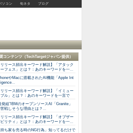
パソコン
旬ネタ
ブログ
奨コンテンツ（
TechTargetジャパン
提供）
【リリース頻出キーワード解説】「アタック
ーフェス」とは？：あのキーワードを一...
PhoneやMacに搭載されたAI機能「Apple Int
ligence...
【リリース頻出キーワード解説】「イミュー
タブル」とは？：あのキーワードを一言で
後発組”IBMのオープンソースAI「Granite」
苦戦しそうな理由とは？...
【リリース頻出キーワード解説】「オブザー
ビリティ」とは？：あのキーワードを一...
「持ち家を売る時のNG行為」知ってるだけで