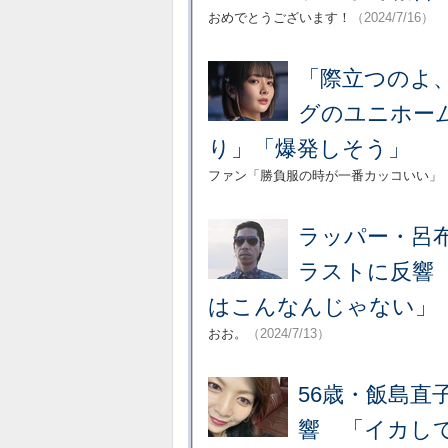
おめでとうございます！
（2024/7/16）
「際立つのよ
グのユニホー
り」「爆発しそう」
ファン「勝負服の時が一番カッコいい」
ラッパー・呂布
ラストに反響
はこんなんじゃない」
おお。
（2024/7/13）
56歳・飯島
響 「イカし