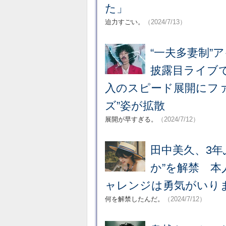
た」
迫力すごい。
（2024/7/13）
“一夫多妻制”
披露目ライブ
入のスピード展開にファ
ズ”姿が拡散
展開が早すぎる。
（2024/7/12）
田中美久、3年
か”を解禁 本
ャレンジは勇気がいり
何を解禁したんだ。
（2024/7/12）