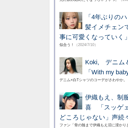
「4年ぶりのハ
髪イメチェン
事に可愛くなっていく
似合う！
（2024/7/10）
Koki, デ
「With my 
デニム×白Tシャツのコーデがさわやか。
伊織もえ、制服
喜 「スッゲ
どころじゃない」声続
ファン「骨の髄まで伊織もえ沼に浸かり