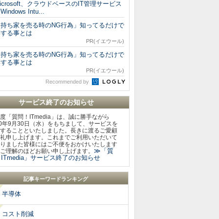
icrosoft、クラウドベースのIT管理サービス
Windows Intu...
「持ち家を売る時のNG行為」知ってるだけで
得する事とは
PR(イエウール)
「持ち家を売る時のNG行為」知ってるだけで
得する事とは
PR(イエウール)
Recommended by
サービス終了のお知らせ
度「質問！ITmedia」は、誠に勝手ながら
20年9月30日（水）をもちまして、サービスを
することといたしました。長きに渡るご愛顧
礼申し上げます。これまでご利用いただいて
りました皆様にはご不便をおかけいたします
≫「質
ご理解のほどお願い申し上げます。
ITmedia」サービス終了のお知らせ
記事キーワードランキング
半導体
コスト削減