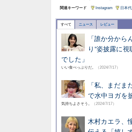
関連キーワード
Instagram
日本代
すべて
ニュース
レビュー
「誰か分から
り”姿披露に
でした」
いい食べっぷりだ。
（2024/7/17）
「私、まだま
で水中ヨガを披
気持ちよさそう。
（2024/7/17）
木村カエラ、
伝える「嬉し