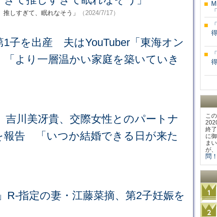
M
「
、推しすぎて、眠れなそう」
（2024/7/17）
1子を出産 夫はYouTuber「東海オン
 「より一層温かい家庭を築いていき
この
MO」吉川美冴貴、交際女性とのパートナ
20
終了
を報告 「いつか結婚できる日が来た
に御
まい
が、
問！
Nuts」R-指定の妻・江藤菜摘、第2子妊娠を
告