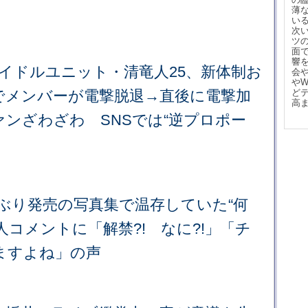
薄
い
次
ツ
面
響
アイドルユニット・清竜人25、新体制お
会
や
でメンバーが電撃脱退→直後に電撃加
ど
高
ンざわざわ SNSでは“逆プロポー
ぶり発売の写真集で温存していた“何
人コメントに「解禁?! なに?!」「チ
ますよね」の声