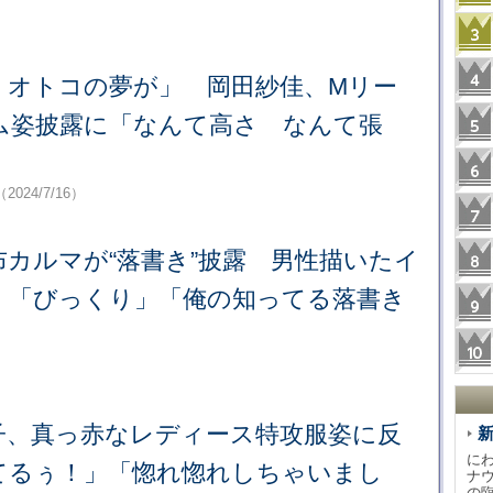
、オトコの夢が」 岡田紗佳、Mリー
ム姿披露に「なんて高さ なんて張
（2024/7/16）
カルマが“落書き”披露 男性描いたイ
 「びっくり」「俺の知ってる落書き
直子、真っ赤なレディース特攻服姿に反
に
てるぅ！」「惚れ惚れしちゃいまし
ナ
の