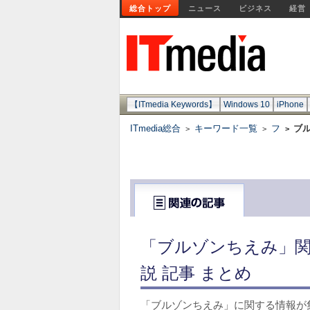
総合トップ
ニュース
ビジネス
経営
【ITmedia Keywords】
Windows 10
iPhone
ITmedia総合
キーワード一覧
フ
ブ
>
>
>
「ブルゾンちえみ」関
説 記事 まとめ
「ブルゾンちえみ」に関する情報が