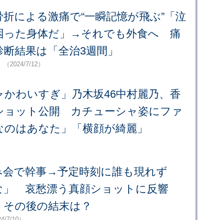
折による激痛で“一瞬記憶が飛ぶ”「泣
困った身体だ」→それでも外食へ 痛
診断結果は「全治3週間」
」
（2024/7/12）
ャかわいすぎ」乃木坂46中村麗乃、香
ショット公開 カチューシャ姿にファ
なのはあなた」「横顔が綺麗」
み会で幹事→予定時刻に誰も現れず
な」 哀愁漂う真顔ショットに反響
 その後の結末は？
4/7/10）