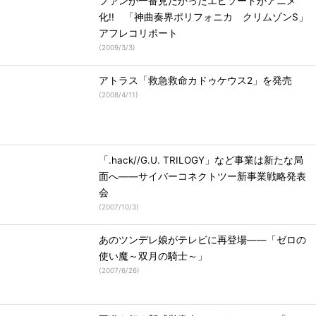
ファンが一番見たかったエピソードがアニメ
化!! 「神曲奏界ポリフォニカ クリムゾンS」
アフレコリポート
(
2009/3/3
)
アトラス「救急救命カドゥケウス2」を発売
(
2008/4/11
)
「.hack//G.U. TRILOGY」など事業は新たな局
面へ――サイバーコネクトツー新事業戦略発表
会
(
2007/10/3
)
あのツンデレ娘がテレビに再登場――「ゼロの
使い魔～双月の騎士～」
(
2007/6/26
)