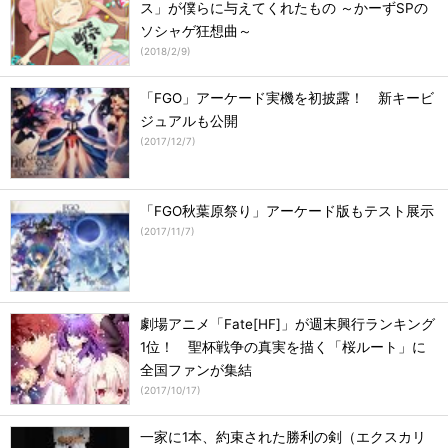
ス」が僕らに与えてくれたもの ～かーずSPの
ソシャゲ狂想曲～
(
2018/2/9
)
「FGO」アーケード実機を初披露！ 新キービ
ジュアルも公開
(
2017/12/7
)
「FGO秋葉原祭り」アーケード版もテスト展示
(
2017/11/7
)
劇場アニメ「Fate[HF]」が週末興行ランキング
1位！ 聖杯戦争の真実を描く「桜ルート」に
全国ファンが集結
(
2017/10/17
)
一家に1本、約束された勝利の剣（エクスカリ