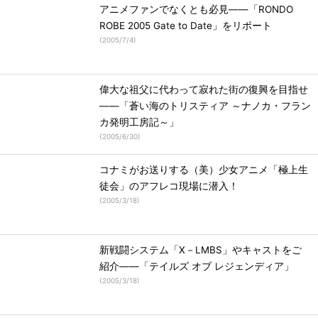
アニメファンでなくとも必見――「RONDO
ROBE 2005 Gate to Date」をリポート
(
2005/7/4
)
偉大な祖父に代わって寂れた街の復興を目指せ
――「蒼い海のトリスティア ～ナノカ・フラン
カ発明工房記～」
(
2005/6/30
)
コナミがお送りする（美）少女アニメ「極上生
徒会」のアフレコ現場に潜入！
(
2005/3/18
)
新戦闘システム「X－LMBS」やキャストをご
紹介――「テイルズ オブ レジェンディア」
(
2005/3/18
)