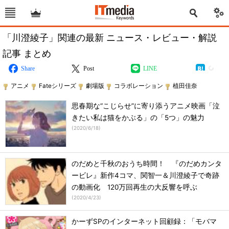
「川澄綾子」関連の最新 ニュース・レビュー・解説
記事 まとめ
Share
Post
LINE
アニメ
Fateシリーズ
劇場版
コラボレーション
植田佳奈
思春期な“こじらせ”に寄り添うアニメ映画「泣
きたい私は猫をかぶる」の「5つ」の魅力
(
2020/6/18
)
のだめと千秋のおうち時間！ 『のだめカンタ
ービレ』新作4コマ、関智一＆川澄綾子で奇跡
の動画化 120万回再生の大反響を呼ぶ
(
2020/4/23
)
かーずSPのインターネット回顧録：「モバマ