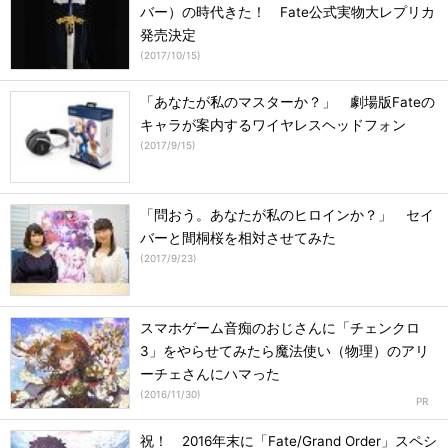
バー）の時代きた！ Fate公式実物大レプリカ
発売決定
(
2017/10/15
)
「あなたが私のマスターか？」 劇場版Fateの
キャラが案内するワイヤレスヘッドフォン
(
2017/9/15
)
「問おう。あなたが私のヒロインか？」 セイ
バーと間桐桜を相対させてみた
(
2017/9/23
)
スマホゲーム音痴のおじさんに「チェンクロ
3」をやらせてみたら魔法使い（物理）のアリ
ーチェさんにハマった
(
2016/11/30
)
祝！ 2016年末に「Fate/Grand Order」スペシ