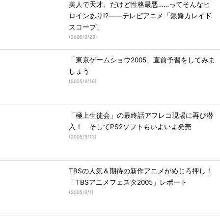
美人で天才、だけど性格最悪……ってそんなヒ
ロインあり!?――テレビアニメ「銀盤カレイド
スコープ」
(
2005/9/29
)
「東京ゲームショウ2005」直前予習をしてみま
しょう
(
2005/9/16
)
「極上生徒会」の最終話アフレコ現場に再び潜
入！ そしてPS2ソフトもいよいよ発売
(
2005/9/13
)
TBSの人気＆期待の新作アニメがめじろ押し！
「TBSアニメフェスタ2005」レポート
(
2005/9/1
)