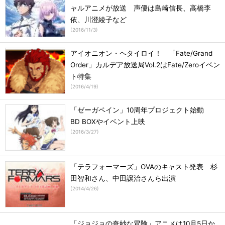
ャルアニメが放送 声優は島崎信長、高橋李
依、川澄綾子など
(
2016/11/3
)
アイオニオン・ヘタイロイ！ 「Fate/Grand
Order」カルデア放送局Vol.2はFate/Zeroイベン
ト特集
(
2016/4/19
)
「ゼーガペイン」10周年プロジェクト始動
BD BOXやイベント上映
(
2016/3/27
)
「テラフォーマーズ」OVAのキャスト発表 杉
田智和さん、中田譲治さんら出演
(
2014/4/26
)
「ジョジョの奇妙な冒険」アニメは10月5日か