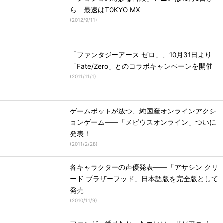
ら 最速はTOKYO MX
(
2012/9/11
)
「ファンタジーアース ゼロ」、10月31日より
「Fate/Zero」とのコラボキャンペーンを開催
(
2011/11/1
)
ゲームポットが放つ、純国産オンラインアクシ
ョンゲーム――「メビウスオンライン」ついに
発表！
(
2011/2/28
)
各キャラクターの声優発表――「アサシン クリ
ード ブラザーフッド」日本語版を完全版として
発売
(
2010/11/9
)