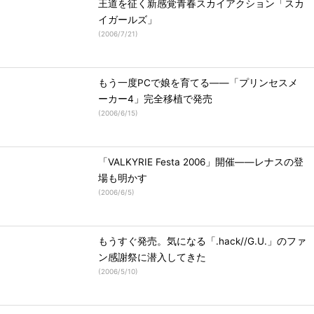
王道を征く新感覚青春スカイアクション「スカ
イガールズ」
(
2006/7/21
)
もう一度PCで娘を育てる――「プリンセスメ
ーカー4」完全移植で発売
(
2006/6/15
)
「VALKYRIE Festa 2006」開催――レナスの登
場も明かす
(
2006/6/5
)
もうすぐ発売。気になる「.hack//G.U.」のファ
ン感謝祭に潜入してきた
(
2006/5/10
)