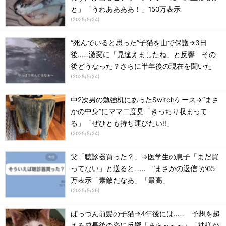
と」「うわああああ！」150万表示
(
2025/5/24
)
“死んでいると思った”子猫を山で保護→3日
後……激変に「見違えましたね」と反響 その
後どうなった？さらに半年後の現在を聞いた
(
2025/5/24
)
中2次男の勉強机にあったSwitchケース→“まさ
かの中身”にママ二度見「きっちり収まって
る」「ぜひとも持ち運びたい!!」
(
2025/5/24
)
父「聴診器買った？」→医学生の息子「まだ買
ってない」と送ると…… “まさかの返信”が65
万表示「素敵だなあ」「最高」
(
2025/5/26
)
ぱっつん前髪の子猫→4年後には…… 予想を超
える成長後の姿に反響「あら～～～」「神様が