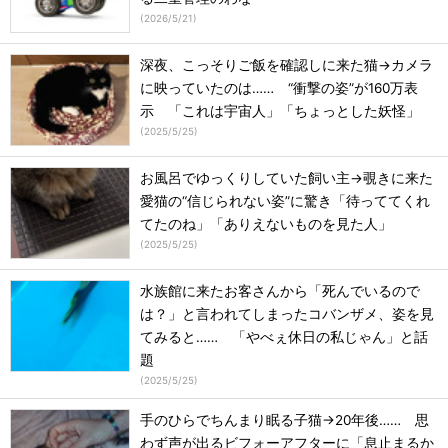
(
2026/5/21
)
深夜、こっそりご飯を確認しに来た猫→カメラ
に映っていたのは…… “衝撃の姿”が160万表
示 「これは宇宙人」「ちょっとした妖怪」
(
2025/5/25
)
お風呂でゆっくりしていた飼い主→覗きに来た
愛猫の“信じられない姿”に驚き「待っててくれ
てたのね」「ありえないものを見た人」
(
2025/5/25
)
水族館に来たお客さんから「死んでいるので
は？」と言われてしまったコバンザメ、姿を見
てみると…… 「やべぇ休日の私じゃん」と話
題
(
2025/5/25
)
手のひらでちんまり眠る子猫→20年後…… 思
わず声が出るビフォーアフターに「息止まるか