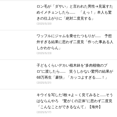
ロン毛が「ダサい」と言われた男性→見返すた
めイメチェンしたら…… 「えっ！」本人も驚
きの仕上がりに「絶対二度見する」
(
2025/5/20
)
ワッフルにジャムを乗せたつもりが…… 予想
外すぎる結果に思わず二度見「作った事ある人
しかわからん」
(
2025/5/23
)
子どもくらいデカい植木鉢を“多肉植物のプ
ロ”に渡したら…… 笑うしかない驚愕の結果が
68万再生「豪快」「カッコよすぎる……！」
(
2025/5/21
)
キウイを写した1枚→よ～く見てみると……そう
はならんやろ “驚がくの正体”に思わず二度見
「こんなことができるなんて」【海外】
(
2025/5/17
)