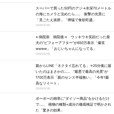
スーパーで買った50円のアジ→水深70メートル
の海にカメラと沈めたら…… 衝撃の光景に
「見ごたえ抜群」「獰猛で食欲旺盛」
(
2025/5/20
)
←病院前 病院後→ ウッキウキ笑顔だった柴
犬の“ビフォーアフター”が650万表示「爆笑
wwww」「おじいちゃんになってる」
(
2025/5/16
)
親からLINE「ネクタイ忘れてる」→25分後に届
いたのはまさかの…… “最悪で最高の光景”が
1700万表示「親のセンス半端無い」「今年1最
高なツイート」
(
2025/5/16
)
ボーボーの雑草に“ダイソー商品”をかけるだけ
で…… 植物の種類×成分の徹底検証で明かされ
た「驚きの効果」