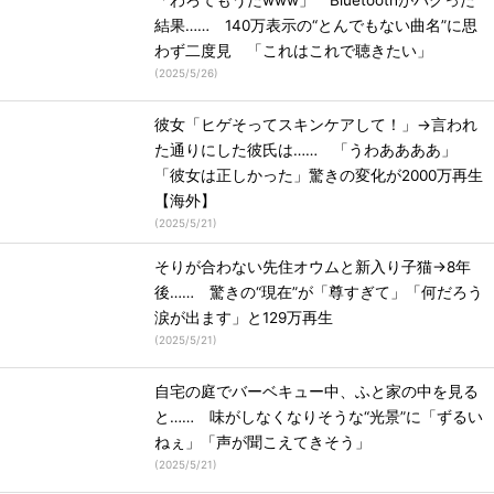
「わろてもうたwww」 Bluetoothがバグった
結果…… 140万表示の“とんでもない曲名”に思
わず二度見 「これはこれで聴きたい」
(
2025/5/26
)
彼女「ヒゲそってスキンケアして！」→言われ
た通りにした彼氏は…… 「うわああああ」
「彼女は正しかった」驚きの変化が2000万再生
【海外】
(
2025/5/21
)
そりが合わない先住オウムと新入り子猫→8年
後…… 驚きの“現在”が「尊すぎて」「何だろう
涙が出ます」と129万再生
(
2025/5/21
)
自宅の庭でバーベキュー中、ふと家の中を見る
と…… 味がしなくなりそうな“光景”に「ずるい
ねぇ」「声が聞こえてきそう」
(
2025/5/21
)