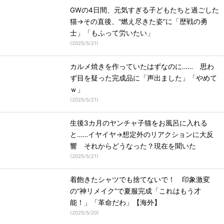
GWの4日間、元気すぎる子どもたちと過ごした
猫→その直後、“燃え尽きた姿”に「歴戦の勇
士」「もふって労いたい」
(
2025/5/21
)
カルメ焼きを作っていたはずなのに…… 思わ
ず目を疑った完成品に「声出ました」「やめて
ｗ」
(
2025/5/21
)
生後3カ月のヤンチャ子猫をお風呂に入れる
と……イヤイヤ→想定外のリアクションに大反
響 それからどうなった？現在を聞いた
(
2025/5/21
)
着飽きたシャツでも捨てないで！ 印象激変
の“神リメイク”で夏服完成「これはもう才
能！」「革命だわ」【海外】
(
2025/5/20
)