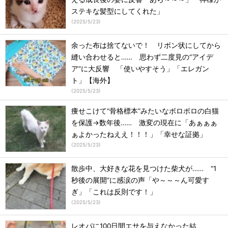
ステキな髪型にしてくれた」
(
2025/5/23
)
余った布は捨てないで！ リボン状にしてから
縫い合わせると…… 思わず二度見の“アイデ
ア”に大反響 「使いやすそう」「エレガン
ト」【海外】
(
2025/5/23
)
痩せこけて“骨格標本”みたいなボロボロの白猫
を保護→数年後…… 激変の現在に「あぁぁぁ
ぁよかったねええ！！！」「幸せな証拠」
(
2025/5/23
)
散歩中、大好きな花を見つけた柴犬が…… “1
秒後の展開”に感涙の声「や～～～ん可愛す
ぎ」「これは反則です！」
(
2025/5/23
)
レオパに100日間エサを与えなかった結