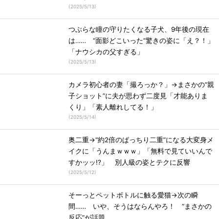
(
2025/5/13
)
つぶらな瞳の守りたくなる子犬、9年後の現在
は…… “面影どこいった”驚きの姿に「え？！」
「ナウシカの父すぎる」
(
2025/5/13
)
カメラ初心者の妻「撮ろっか？」→まさかの“親
子ショット”に夫が思わず二度見「才能ありま
くり」「素人離れしてる！」
(
2025/5/14
)
奥二重→“約2倍のぱっちり二重”になる大変身メ
イクに「うんまｗｗｗ」「無料で見ていいんで
すかッッ!?」 別人級の姿とテクに反響
(
2025/5/12
)
そーっとペットボトルに触る愛猫→次の瞬
間…… いや、そうはならんやろ！ “まさかの
反応”が話題