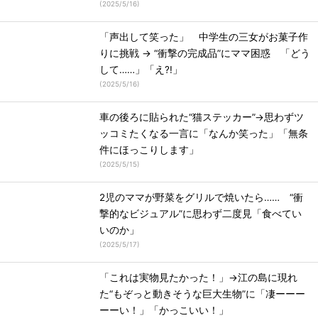
(
2025/5/16
)
「声出して笑った」 中学生の三女がお菓子作
りに挑戦 → “衝撃の完成品”にママ困惑 「どう
して……」「え?!」
(
2025/5/16
)
車の後ろに貼られた“猫ステッカー”→思わずツ
ッコミたくなる一言に「なんか笑った」「無条
件にほっこりします」
(
2025/5/15
)
2児のママが野菜をグリルで焼いたら…… “衝
撃的なビジュアル”に思わず二度見「食べてい
いのか」
(
2025/5/17
)
「これは実物見たかった！」→江の島に現れ
た“もぞっと動きそうな巨大生物”に「凄ーーー
ーーい！」「かっこいい！」