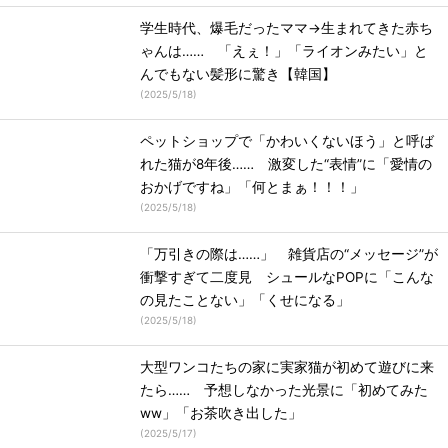
学生時代、爆毛だったママ→生まれてきた赤ち
ゃんは…… 「えぇ！」「ライオンみたい」と
んでもない髪形に驚き【韓国】
(
2025/5/18
)
ペットショップで「かわいくないほう」と呼ば
れた猫が8年後…… 激変した“表情”に「愛情の
おかげですね」「何とまぁ！！！」
(
2025/5/18
)
「万引きの際は……」 雑貨店の“メッセージ”が
衝撃すぎて二度見 シュールなPOPに「こんな
の見たことない」「くせになる」
(
2025/5/18
)
大型ワンコたちの家に実家猫が初めて遊びに来
たら…… 予想しなかった光景に「初めてみた
ww」「お茶吹き出した」
(
2025/5/17
)