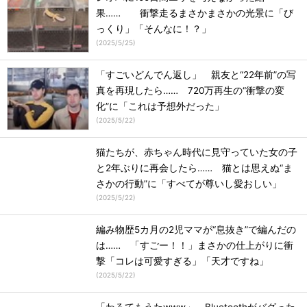
果…… 衝撃走るまさかまさかの光景に「び
っくり」「そんなに！？」
(
2025/5/25
)
「すごいどんでん返し」 親友と“22年前”の写
真を再現したら…… 720万再生の“衝撃の変
化”に「これは予想外だった」
(
2025/5/22
)
猫たちが、赤ちゃん時代に見守っていた女の子
と2年ぶりに再会したら…… 猫とは思えぬ“ま
さかの行動”に「すべてが尊いし愛おしい」
(
2025/5/22
)
編み物歴5カ月の2児ママが“息抜き”で編んだの
は…… 「すごー！！」まさかの仕上がりに衝
撃「コレは可愛すぎる」「天才ですね」
(
2025/5/22
)