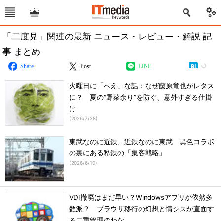
「二度見」関連の最新 ニュース・レビュー・解説 記
事 まとめ
Share
Post
LINE
火曜日に「へえ」な話：なぜ藤原竜也がレタス
に？ 夏の“野菜余り”を防ぐ、意外すぎる仕掛
け
(
2026/7/28
)
東武なのに近鉄、近鉄なのに東武 異色コラボ
の裏にある私鉄の「集客戦略」
(
2026/6/10
)
VDI撤廃はまだ早い？Windowsアプリが依然多
数派？ ブラウザ移行の幻想と情シスが直面す
る二重管理のわな