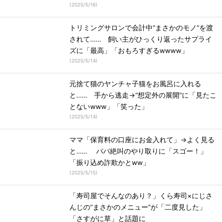
(
2025/5/16
)
トリミングサロンで会計中“まさかのモノ”を渡
されて…… 飼い主がひっくり返ったサプライ
ズに「最高」「おもろすぎるwwww」
(
2025/5/14
)
元捨て猫のヤンチャ子猫をお風呂に入れる
と…… 手から逃走→“想定外の展開”に「見たこ
とないwww」「笑った」
(
2025/5/14
)
ママ「保育料の口座にお金入れて」→よく見る
と…… パパ絶叫のやり取りに「スゴー！」
「振り込め詐欺かとww」
(
2025/5/15
)
「寿司屋でそんなのあり？」くら寿司×にじさ
んじの“まさかのメニュー”が「二度見した」
「さすがに草」と話題に