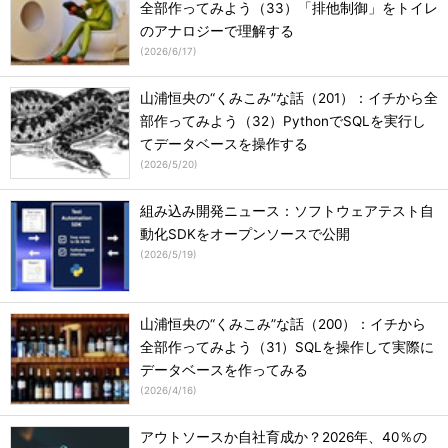
全部作ってみよう（33）「排他制御」をトイレ
のアナロジーで理解する
(
2026/6/17
)
山浦恒央の“くみこみ”な話（201）：イチから全
部作ってみよう（32）PythonでSQLを実行し
てデータベースを操作する
(
2026/5/20
)
組み込み開発ニュース：ソフトウェアテスト自
動化SDKをオープンソースで公開
(
2026/5/19
)
山浦恒央の“くみこみ”な話（200）：イチから
全部作ってみよう（31）SQLを操作して実際に
データベースを作ってみる
(
2026/4/16
)
アウトソースか自社育成か？2026年、40％の