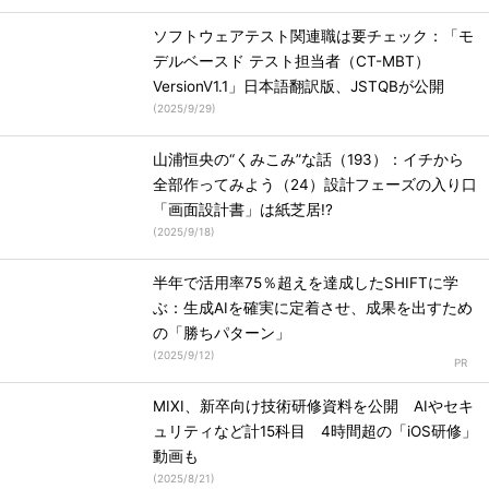
ソフトウェアテスト関連職は要チェック：「モ
デルベースド テスト担当者（CT-MBT）
VersionV1.1」日本語翻訳版、JSTQBが公開
(
2025/9/29
)
山浦恒央の“くみこみ”な話（193）：イチから
全部作ってみよう（24）設計フェーズの入り口
「画面設計書」は紙芝居!?
(
2025/9/18
)
半年で活用率75％超えを達成したSHIFTに学
ぶ：生成AIを確実に定着させ、成果を出すため
の「勝ちパターン」
(
2025/9/12
)
MIXI、新卒向け技術研修資料を公開 AIやセキ
ュリティなど計15科目 4時間超の「iOS研修」
動画も
(
2025/8/21
)