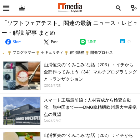
「ソフトウェアテスト」関連の最新 ニュース・レビュ
ー・解説 記事 まとめ
Share
Post
LINE
プログラマー
セキュリティ
在宅勤務
開発プロセス
山浦恒央の“くみこみ”な話（203）：イチから
全部作ってみよう（34）マルチプログラミング
とトランザクション
(
2026/7/21
)
スマート工場最前線：人材育成から検査自動
化、脱中国まで――DMG森精機欧州最大生産拠
点の展望
(
2026/7/10
)
山浦恒央の“くみこみ”な話（202）：イチから