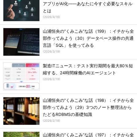
アプリがAI化――あなたに今すぐ必要なスキル
とは
(
2026/4/16
)
山浦恒央の“くみこみ”な話（199）：イチから全
部作ってみよう（30）データベース操作の共通
言語「SQL」を使ってみる
(
2026/3/19
)
製造ITニュース：テスト実行期間を最大80％短
縮する、24時間稼働のAIエージェント
(
2026/2/19
)
山浦恒央の“くみこみ”な話（198）：イチから全
部作ってみよう（29）3つのノート整理法から
たどるRDBMSの基礎知識
(
2026/2/18
)
山浦恒央の“くみこみ”な話（197）：イチから全