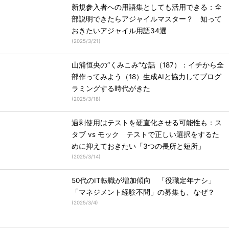
新規参入者への用語集としても活用できる：全
部説明できたらアジャイルマスター？ 知って
おきたいアジャイル用語34選
(
2025/3/21
)
山浦恒央の“くみこみ”な話（187）：イチから全
部作ってみよう（18）生成AIと協力してプログ
ラミングする時代がきた
(
2025/3/18
)
過剰使用はテストを硬直化させる可能性も：ス
タブ vs モック テストで正しい選択をするた
めに抑えておきたい「3つの長所と短所」
(
2025/3/14
)
50代のIT転職が増加傾向 「役職定年ナシ」
「マネジメント経験不問」の募集も、なぜ？
(
2025/3/4
)