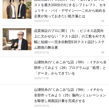
ストを最大200分の1にするシフトレフト、セキ
ュリティ・バイ・デザイン――これから始める
企業が知っておきたい処方箋とは
(
2025/12/12
)
品質保証のプロに聞く（1）：ビジネス品質向
上に欠かせない「テスト設計」の工数をAIで大
幅に短縮――完全自動型E2Eテスト設計システ
ム開発の舞台裏
(
2025/12/12
)
山浦恒央の“くみこみ”な話（195）：イチから全
部作ってみよう（26）プログラムは「処理」と
「データ」からできている
(
2025/11/18
)
山浦恒央の“くみこみ”な話（194）：イチから
全部作ってみよう（25）脳内シミュレーション
を駆使し画面設計書を完成させる
(
2025/10/22
)