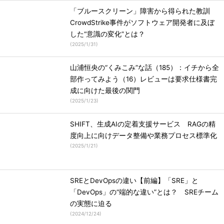
「ブルースクリーン」障害から得られた教訓
CrowdStrike事件がソフトウェア開発者に及ぼ
した“意識の変化”とは？
(
2025/1/31
)
山浦恒央の“くみこみ”な話（185）：イチから全
部作ってみよう（16）レビューは要求仕様書完
成に向けた最後の関門
(
2025/1/23
)
SHIFT、生成AIの定着支援サービス RAGの精
度向上に向けデータ整備や業務プロセス標準化
(
2025/1/21
)
SREとDevOpsの違い【前編】「SRE」と
「DevOps」の“端的な違い”とは？ SREチーム
の実態に迫る
(
2024/12/24
)