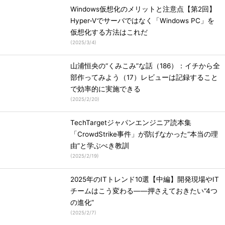
Windows仮想化のメリットと注意点【第2回】
Hyper-Vでサーバではなく「Windows PC」を
仮想化する方法はこれだ
(
2025/3/4
)
山浦恒央の“くみこみ”な話（186）：イチから全
部作ってみよう（17）レビューは記録すること
で効率的に実施できる
(
2025/2/20
)
TechTargetジャパンエンジニア読本集
「CrowdStrike事件」が防げなかった“本当の理
由”と学ぶべき教訓
(
2025/2/19
)
2025年のITトレンド10選【中編】開発現場やIT
チームはこう変わる――押さえておきたい“4つ
の進化”
(
2025/2/7
)