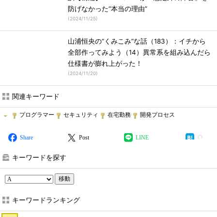
防げなかった“本当の理由”
(
2024/11/25
)
山浦恒央の“くみこみ”な話（183）：イチから
全部作ってみよう（14）異常系を組み込んだら
仕様書が膨れ上がった！
(
2024/11/20
)
関連キーワード
プログラマー
セキュリティ
在宅勤務
開発プロセス
Share
Post
LINE
キーワードを探す
移動
キーワードランキング