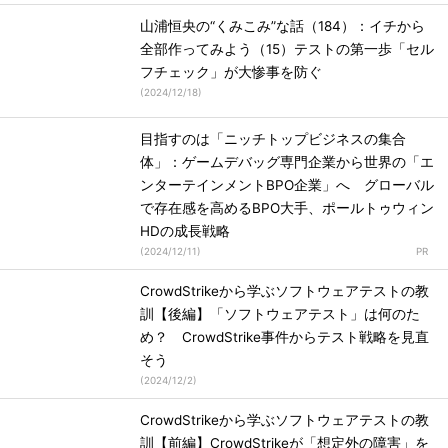
山浦恒央の“くみこみ”な話（184）：イチから
全部作ってみよう（15）テストの第一歩「セル
フチェック」が大惨事を防ぐ
(
2024/12/18
)
目指すのは「ニッチトップビジネスの集合
体」：ゲームデバッグ専門企業から世界の「エ
ンターテインメントBPO企業」へ グローバル
で存在感を高めるBPO大手、ポールトゥウィン
HDの成長戦略
(
2024/12/11
)
CrowdStrikeから学ぶソフトウェアテストの教
訓【後編】「ソフトウェアテスト」は何のた
め？ CrowdStrike事件からテスト戦略を見直
そう
(
2024/12/2
)
CrowdStrikeから学ぶソフトウェアテストの教
訓【前編】CrowdStrikeが「想定外の障害」を