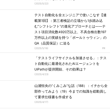
(
2025/5/22
)
テスト自動化を全エンジニアで使いこなす【連
載第1回】：第三者検証の立場から1歩踏み込
む“シフトレフト”の進化アプローチとは――テ
スト項目消化数4920万以上、不具合検出数197
万件以上の実績を持つ「ポールトゥウィン」の
QA（品質保証）に迫る
(
2025/5/16
)
「テストライフサイクルを加速させる」：テス
ト自動化に最適化されたAIエージェントを
UiPathが提供開始、その効果は？
(
2025/4/23
)
山浦恒央の“くみこみ”な話（188）：イチから全
部作ってみよう（19）今までの知識を総動員し
て要求仕様書を作成する
(
2025/4/17
)