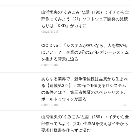
山浦恒央の“くみこみ”な話（190）：イチから全
部作ってみよう（21）ソフトウェア開発の見積
もりは「KKD」がカギに
(
2025/6/24
)
CIO Dive：「システムが古いなら、人を増やせ
ばいい」？ 企業の3分の2がレガシーシステム
を抱える背景に迫る
(
2025/6/16
)
あらゆる業界で、競争優位性は品質から生まれ
る【連載第3回】：本当に価値あるITシステム
の条件とは？ 第三者検証のスペシャリスト、
ポールトゥウィンが語る
(
2025/6/10
)
山浦恒央の“くみこみ”な話（189）：イチから全
部作ってみよう（20）生成AIを使えばイチから
要求仕様書を作らずに済む