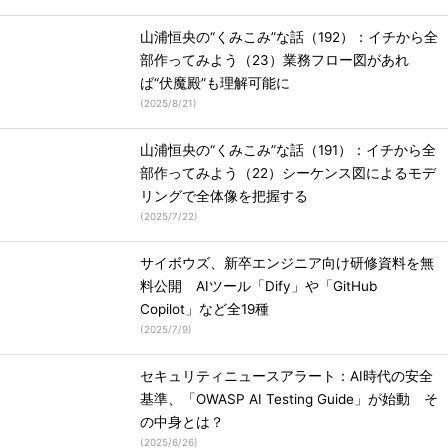
山浦恒央の“くみこみ”な話（192）：イチから全
部作ってみよう（23）業務フロー図があれ
ば“伏魔殿”も理解可能に
(
2025/8/21
)
山浦恒央の“くみこみ”な話（191）：イチから全
部作ってみよう（22）シーケンス図によるモデ
リングで全体像を把握する
(
2025/7/22
)
サイボウズ、新卒エンジニア向け研修資料を無
料公開 AIツール「Dify」や「GitHub
Copilot」など全19種
(
2025/7/9
)
セキュリティニュースアラート：AI時代の安全
基準、「OWASP AI Testing Guide」が始動 そ
の中身とは？
(
2025/6/26
)