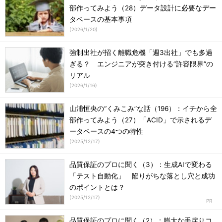
部作ってみよう（28）データ設計に必要なデー
タベースの基本事項
(
2026/1/20
)
強制出社が招く離職危機「週3出社」でも多過
ぎる？ エンジニアが突き付ける“許容限界”の
リアル
(
2026/1/16
)
山浦恒央の“くみこみ”な話（196）：イチから全
部作ってみよう（27）「ACID」で示されるデ
ータベースの4つの特性
(
2025/12/17
)
品質保証のプロに聞く（3）：生成AIで変わる
「テスト自動化」 陥りがちな落とし穴と成功
のポイントとは？
(
2025/12/17
)
品質保証のプロに聞く（2）：膨大な手戻りコ