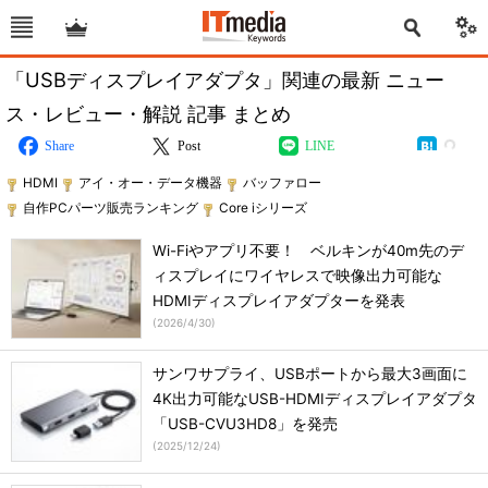
「USBディスプレイアダプタ」関連の最新 ニュー
ス・レビュー・解説 記事 まとめ
Share
Post
LINE
HDMI
アイ・オー・データ機器
バッファロー
自作PCパーツ販売ランキング
Core iシリーズ
Wi-Fiやアプリ不要！ ベルキンが40m先のデ
ィスプレイにワイヤレスで映像出力可能な
HDMIディスプレイアダプターを発表
(
2026/4/30
)
サンワサプライ、USBポートから最大3画面に
4K出力可能なUSB-HDMIディスプレイアダプタ
「USB-CVU3HD8」を発売
(
2025/12/24
)