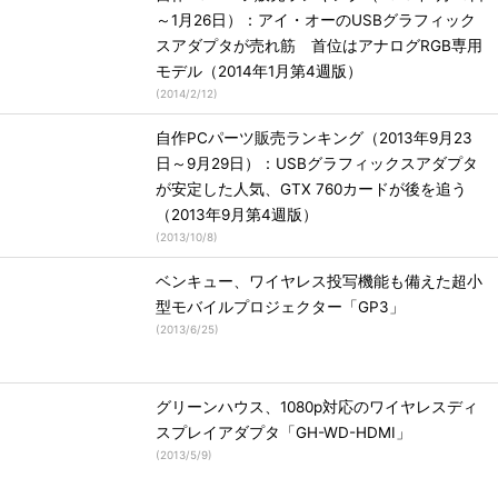
～1月26日）：アイ・オーのUSBグラフィック
スアダプタが売れ筋 首位はアナログRGB専用
モデル（2014年1月第4週版）
(
2014/2/12
)
自作PCパーツ販売ランキング（2013年9月23
日～9月29日）：USBグラフィックスアダプタ
が安定した人気、GTX 760カードが後を追う
（2013年9月第4週版）
(
2013/10/8
)
ベンキュー、ワイヤレス投写機能も備えた超小
型モバイルプロジェクター「GP3」
(
2013/6/25
)
グリーンハウス、1080p対応のワイヤレスディ
スプレイアダプタ「GH-WD-HDMI」
(
2013/5/9
)