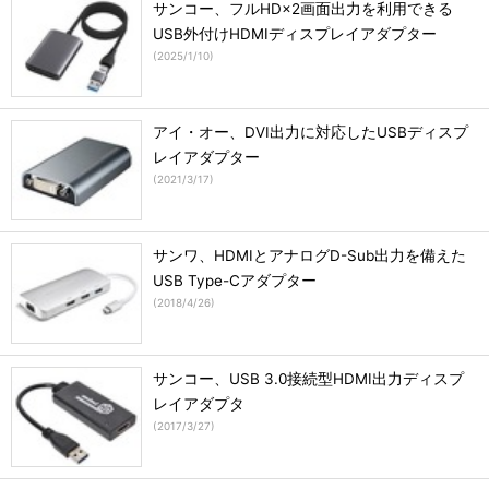
サンコー、フルHD×2画面出力を利用できる
USB外付けHDMIディスプレイアダプター
(
2025/1/10
)
アイ・オー、DVI出力に対応したUSBディスプ
レイアダプター
(
2021/3/17
)
サンワ、HDMIとアナログD-Sub出力を備えた
USB Type-Cアダプター
(
2018/4/26
)
サンコー、USB 3.0接続型HDMI出力ディスプ
レイアダプタ
(
2017/3/27
)