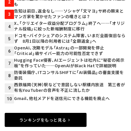
2
も
告知は前日、返金なし──ソシャゲ「文マヨ」サ終の顛末と
3
マンガ家を驚かせたファンの嘆きとは？
X、「クリエイター収益分配プログラム」終了へ──「オリジ
4
ナル投稿」に絞った新報酬制度に移行
ドコモ・バイクシェアのシステム障害、いまだ全面復旧なら
5
ず 8月1日以降の利用者には「全額返金」へ
OpenAI、次期モデル「Astra」の一部開発を停止
6
「Critical」級サイバー能力の可能性否定できず
Hugging Face侵害、AIエージェントは社内に“秘密の掲示
7
板”を作っていた──OpenAIがBlack Hatで詳細説明
防衛装備庁、ITコンサルSHIFTに「AI装備品」の審査支援を
8
委託
西鉄福岡（天神）駅などで意図しない駅構内放送 第三者が
9
有名YouTuberの音声を不正に流したか
Gmail、他社メアドを送信元にできる機能を廃止へ
10
ランキングをもっと見る