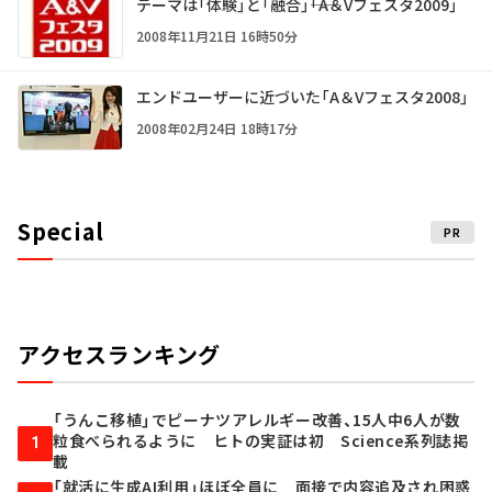
テーマは「体験」と「融合」――「A＆Vフェスタ2009」
2008年11月21日 16時50分
エンドユーザーに近づいた「A＆Vフェスタ2008」
2008年02月24日 18時17分
Special
PR
アクセスランキング
「うんこ移植」でピーナツアレルギー改善、15人中6人が数
粒食べられるように ヒトの実証は初 Science系列誌掲
1
載
「就活に生成AI利用」ほぼ全員に 面接で内容追及され困惑