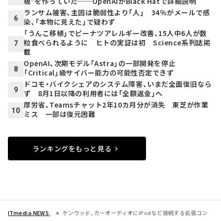
板”を作っていた──OpenAIがBlack Hatで詳細説明
ランサム被害、主因は脆弱性より「人」 34％がメールで感
6
染、「本物に見えた」で疑わず
「うんこ移植」でピーナツアレルギー改善、15人中6人が数
粒食べられるように ヒトの実証は初 Science系列誌掲
7
載
OpenAI、次期モデル「Astra」の一部開発を停止
8
「Critical」級サイバー能力の可能性否定できず
ドコモ・バイクシェアのシステム障害、いまだ全面復旧なら
9
ず 8月1日以降の利用者には「全額返金」へ
厚労省、Teamsチャット2年10カ月分が消失 東芝が作業
10
ミス 一部は復元困難
ランキングをもっと見る
ITmedia NEWS
ケンウッド、カーオーディオにiPodなど接続する拡張コン