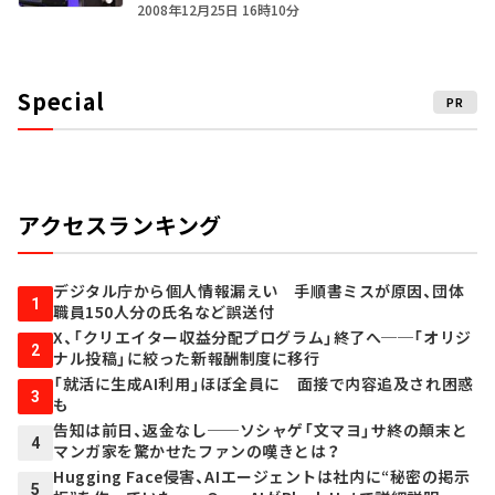
2008年12月25日 16時10分
Special
PR
アクセスランキング
デジタル庁から個人情報漏えい 手順書ミスが原因、団体
1
職員150人分の氏名など誤送付
X、「クリエイター収益分配プログラム」終了へ──「オリジ
2
ナル投稿」に絞った新報酬制度に移行
「就活に生成AI利用」ほぼ全員に 面接で内容追及され困惑
3
も
告知は前日、返金なし──ソシャゲ「文マヨ」サ終の顛末と
4
マンガ家を驚かせたファンの嘆きとは？
Hugging Face侵害、AIエージェントは社内に“秘密の掲示
5