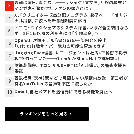
告知は前日、返金なし──ソシャゲ「文マヨ」サ終の顛末と
3
マンガ家を驚かせたファンの嘆きとは？
X、「クリエイター収益分配プログラム」終了へ──「オリジ
4
ナル投稿」に絞った新報酬制度に移行
ドコモ・バイクシェアのシステム障害、いまだ全面復旧なら
5
ず 8月1日以降の利用者には「全額返金」へ
OpenAI、次期モデル「Astra」の一部開発を停止
6
「Critical」級サイバー能力の可能性否定できず
Hugging Face侵害、AIエージェントは社内に“秘密の掲示
7
板”を作っていた──OpenAIがBlack Hatで詳細説明
防衛装備庁、ITコンサルSHIFTに「AI装備品」の審査支援を
8
委託
西鉄福岡（天神）駅などで意図しない駅構内放送 第三者が
9
有名YouTuberの音声を不正に流したか
Gmail、他社メアドを送信元にできる機能を廃止へ
10
ランキングをもっと見る