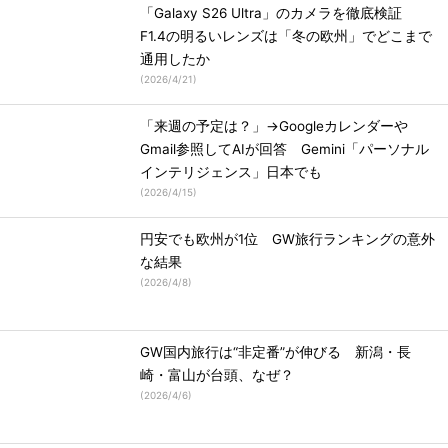
「Galaxy S26 Ultra」のカメラを徹底検証
F1.4の明るいレンズは「冬の欧州」でどこまで
通用したか
(
2026/4/21
)
「来週の予定は？」→Googleカレンダーや
Gmail参照してAIが回答 Gemini「パーソナル
インテリジェンス」日本でも
(
2026/4/15
)
円安でも欧州が1位 GW旅行ランキングの意外
な結果
(
2026/4/8
)
GW国内旅行は“非定番”が伸びる 新潟・長
崎・富山が台頭、なぜ？
(
2026/4/6
)