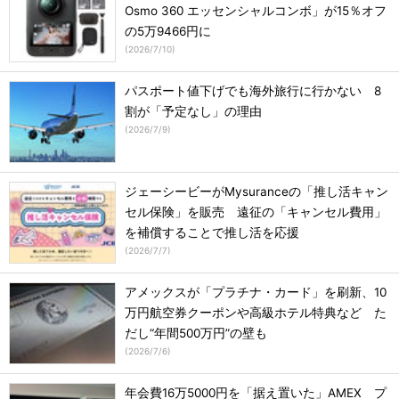
Osmo 360 エッセンシャルコンボ」が15％オフ
の5万9466円に
(
2026/7/10
)
パスポート値下げでも海外旅行に行かない 8
割が「予定なし」の理由
(
2026/7/9
)
ジェーシービーがMysuranceの「推し活キャン
セル保険」を販売 遠征の「キャンセル費用」
を補償することで推し活を応援
(
2026/7/7
)
アメックスが「プラチナ・カード」を刷新、10
万円航空券クーポンや高級ホテル特典など た
だし“年間500万円”の壁も
(
2026/7/6
)
年会費16万5000円を「据え置いた」AMEX プ