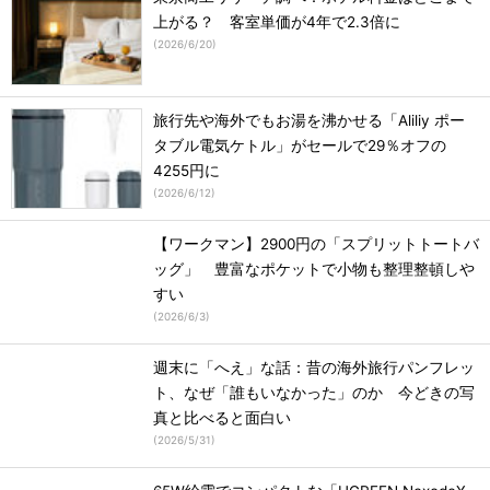
上がる？ 客室単価が4年で2.3倍に
(
2026/6/20
)
旅行先や海外でもお湯を沸かせる「Aliliy ポー
タブル電気ケトル」がセールで29％オフの
4255円に
(
2026/6/12
)
【ワークマン】2900円の「スプリットトートバ
ッグ」 豊富なポケットで小物も整理整頓しや
すい
(
2026/6/3
)
週末に「へえ」な話：昔の海外旅行パンフレッ
ト、なぜ「誰もいなかった」のか 今どきの写
真と比べると面白い
(
2026/5/31
)