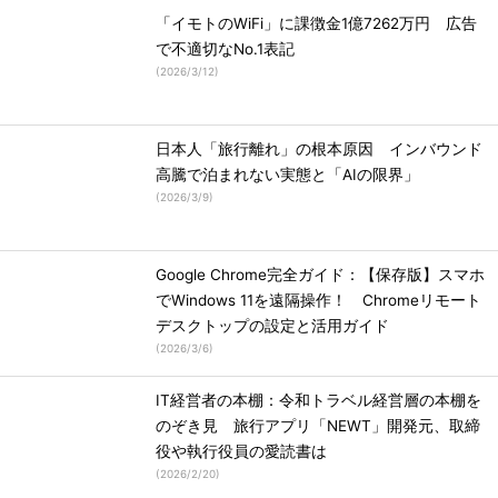
「イモトのWiFi」に課徴金1億7262万円 広告
で不適切なNo.1表記
(
2026/3/12
)
日本人「旅行離れ」の根本原因 インバウンド
高騰で泊まれない実態と「AIの限界」
(
2026/3/9
)
Google Chrome完全ガイド：【保存版】スマホ
でWindows 11を遠隔操作！ Chromeリモート
デスクトップの設定と活用ガイド
(
2026/3/6
)
IT経営者の本棚：令和トラベル経営層の本棚を
のぞき見 旅行アプリ「NEWT」開発元、取締
役や執行役員の愛読書は
(
2026/2/20
)