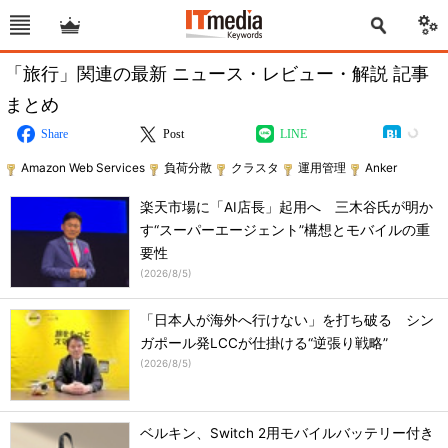
「旅行」関連の最新 ニュース・レビュー・解説 記事
まとめ
Share
Post
LINE
Amazon Web Services
負荷分散
クラスタ
運用管理
Anker
楽天市場に「AI店長」起用へ 三木谷氏が明か
す“スーパーエージェント”構想とモバイルの重
要性
(
2026/8/5
)
「日本人が海外へ行けない」を打ち破る シン
ガポール発LCCが仕掛ける“逆張り戦略”
(
2026/8/5
)
ベルキン、Switch 2用モバイルバッテリー付き