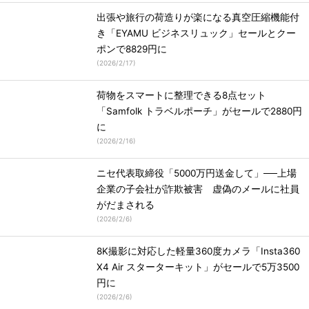
出張や旅行の荷造りが楽になる真空圧縮機能付
き「EYAMU ビジネスリュック」セールとクー
ポンで8829円に
(
2026/2/17
)
荷物をスマートに整理できる8点セット
「Samfolk トラベルポーチ」がセールで2880円
に
(
2026/2/16
)
ニセ代表取締役「5000万円送金して」──上場
企業の子会社が詐欺被害 虚偽のメールに社員
がだまされる
(
2026/2/6
)
8K撮影に対応した軽量360度カメラ「Insta360
X4 Air スターターキット」がセールで5万3500
円に
(
2026/2/6
)