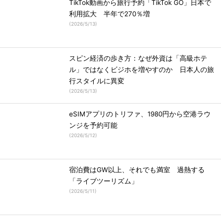
TikTok動画から旅行予約「TikTok GO」日本で
利用拡大 半年で270％増
(
2026/5/13
)
スピン経済の歩き方：なぜ外資は「高級ホテ
ル」ではなくビジホを増やすのか 日本人の旅
行スタイルに異変
(
2026/5/13
)
eSIMアプリのトリファ、1980円から空港ラウ
ンジを予約可能
(
2026/5/12
)
宿泊費はGW以上、それでも満室 過熱する
「ライブツーリズム」
(
2026/5/11
)