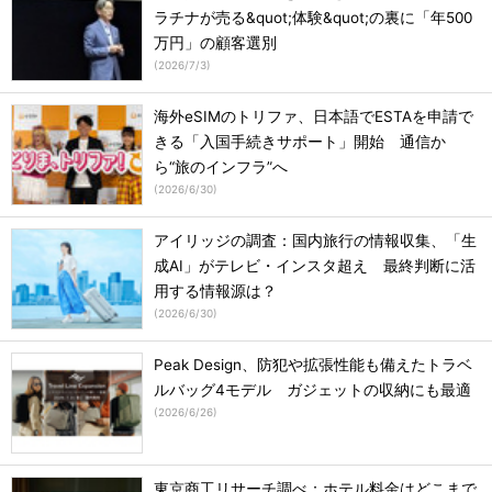
ラチナが売る&quot;体験&quot;の裏に「年500
万円」の顧客選別
(
2026/7/3
)
海外eSIMのトリファ、日本語でESTAを申請で
きる「入国手続きサポート」開始 通信か
ら“旅のインフラ”へ
(
2026/6/30
)
アイリッジの調査：国内旅行の情報収集、「生
成AI」がテレビ・インスタ超え 最終判断に活
用する情報源は？
(
2026/6/30
)
Peak Design、防犯や拡張性能も備えたトラベ
ルバッグ4モデル ガジェットの収納にも最適
(
2026/6/26
)
東京商工リサーチ調べ：ホテル料金はどこまで