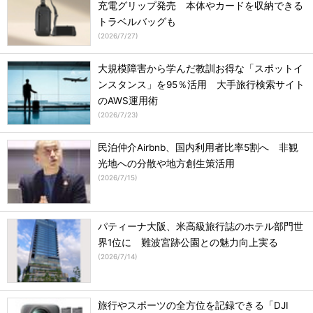
充電グリップ発売 本体やカードを収納できる
トラベルバッグも
(
2026/7/27
)
大規模障害から学んだ教訓お得な「スポットイ
ンスタンス」を95％活用 大手旅行検索サイト
のAWS運用術
(
2026/7/23
)
民泊仲介Airbnb、国内利用者比率5割へ 非観
光地への分散や地方創生策活用
(
2026/7/15
)
パティーナ大阪、米高級旅行誌のホテル部門世
界1位に 難波宮跡公園との魅力向上実る
(
2026/7/14
)
旅行やスポーツの全方位を記録できる「DJI