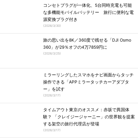
コンセトプラグが一体化、5台同時充電も可能
な多機能モバイルバッテリー 旅行に便利な電
源変換プラグ付き
(
2026/3/30
)
旅の思い出を8K／360度で残せる「DJI Osmo
360」が29％オフの4万7859円に
(
2026/3/25
)
ミラーリングしたスマホをナビ画面からタッチ
操作できる「APPミラータッチカーアダプタ
ー」を試す
(
2026/3/17
)
タイムアウト東京のオススメ：赤坂で異国体
験？ 「クレイジージャーニー」の世界観を提案
する架空の旅行代理店が登場
(
2026/3/17
)