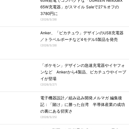
65W給電でコンパクトな「UGREEN NexodeX
65W充電器」がスマイル Saleで27％オフの
3780円に
(
2026/5/28
)
Anker、「ピカチュウ」デザインのUSB充電器
／トラベルポーチなど4モデル5製品を発売
(
2026/5/28
)
「ポケモン」デザインの急速充電器やイヤフォ
ンなど Ankerから4製品、ピカチュウやイーブ
イが登場
(
2026/5/27
)
電子機器設計／組み込み開発メルマガ 編集後
記：「賭け」に勝った台湾 半導体産業の成功
の裏にある切実さ
(
2026/5/25
)