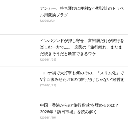
アンカー、持ち運びに便利な小型設計のトラベ
ル用変換プラグ
(
2026/2/3
)
インバウンドが押し寄せ、富裕層だけが旅行を
楽しむ一方で…… 庶民の「旅行離れ」まだま
だ続きそうだと断言できるワケ
(
2026/1/29
)
コロナ禍で大打撃も何のその、「スリム化」で
V字回復みせたJTBの“旅行だけじゃない”経営術
(
2026/1/22
)
中国・香港からの“旅行客減”を埋めるのは？
2026年「訪日市場」を読み解く
(
2026/1/19
)