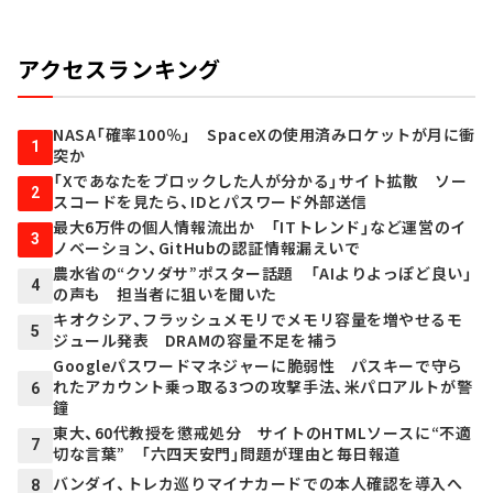
アクセスランキング
NASA「確率100％」 SpaceXの使用済みロケットが月に衝
1
突か
「Xであなたをブロックした人が分かる」サイト拡散 ソー
2
スコードを見たら、IDとパスワード外部送信
最大6万件の個人情報流出か 「ITトレンド」など運営のイ
3
ノベーション、GitHubの認証情報漏えいで
農水省の“クソダサ”ポスター話題 「AIよりよっぽど良い」
4
の声も 担当者に狙いを聞いた
キオクシア、フラッシュメモリでメモリ容量を増やせるモ
5
ジュール発表 DRAMの容量不足を補う
Googleパスワードマネジャーに脆弱性 パスキーで守ら
れたアカウント乗っ取る3つの攻撃手法、米パロアルトが警
6
鐘
東大、60代教授を懲戒処分 サイトのHTMLソースに“不適
7
切な言葉” 「六四天安門」問題が理由と毎日報道
バンダイ、トレカ巡りマイナカードでの本人確認を導入へ
8