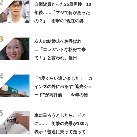
2
ってるの尊い！」
自衛隊員だった25歳男性→10
年後……「マジで何があった
の？」 衝撃の“現在の姿”が
180万再生「別人…？」「好
3
きに生きんしゃい」
友人の結婚式へお呼ばれ
→「エレガントな格好で来
て！」と言われ、当日……ま
さかの参列姿に「いやすごお
4
おお！」「天才」【海外】
「4度くらい違いました」 カ
インズの外に吊るす“遮光シェ
ード”が高評価 「今年の酷暑
にも活躍」「風通しもよくし
5
っかり遮光」の声
車に乗ろうとしたら、ドア
に…… 衝撃の光景が130万
表示「普通に乗って走ってた