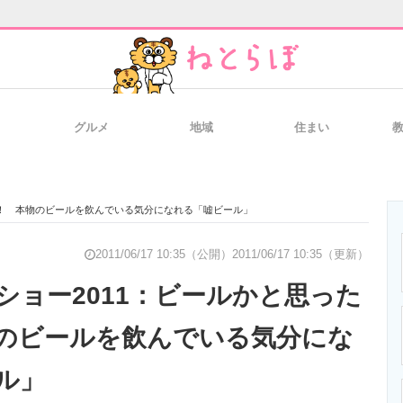
グルメ
地域
住まい
と未来を見通す
スマホと通信の最新トレンド
進化するPCとデ
水！ 本物のビールを飲んでいる気分になれる「嘘ビール」
のいまが分かる
企業ITのトレンドを詳説
経営リーダーの
2011/06/17 10:35（公開）
2011/06/17 10:35（更新）
ショー2011：ビールかと思った
のビールを飲んでいる気分にな
T製品の総合サイト
IT製品の技術・比較・事例
製造業のIT導入
ル」