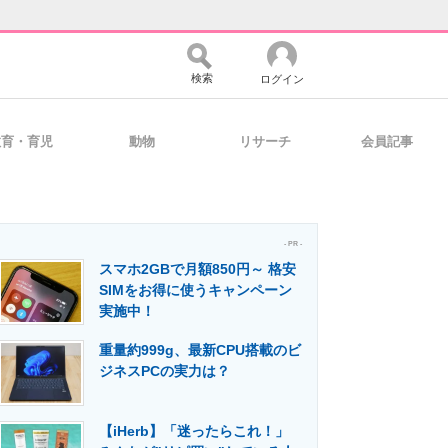
検索
ログイン
教育・育児
動物
リサーチ
会員記事
バイスの未来
好きが集まる 比べて選べる
- PR -
スマホ2GBで月額850円～ 格安
コミュニティ
マーケ×ITの今がよく分かる
SIMをお得に使うキャンペーン
実施中！
重量約999g、最新CPU搭載のビ
・活用を支援
ジネスPCの実力は？
【iHerb】「迷ったらこれ！」