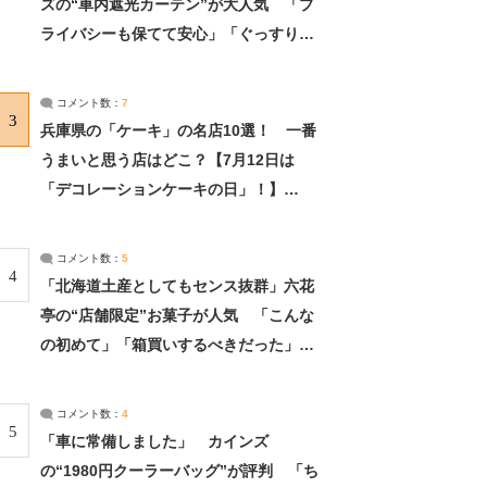
ズの“車内遮光カーテン”が大人気 「プ
ライバシーも保てて安心」「ぐっすり眠
れました」（2/2） | ライフ ねとらぼリ
サーチ：2ページ目
コメント数：
7
3
兵庫県の「ケーキ」の名店10選！ 一番
うまいと思う店はどこ？【7月12日は
「デコレーションケーキの日」！】
（2/4） | 兵庫県 ねとらぼリサーチ：2ペ
ージ目
コメント数：
5
4
「北海道土産としてもセンス抜群」六花
亭の“店舗限定”お菓子が人気 「こんな
の初めて」「箱買いするべきだった」
（1/2） | 北海道 ねとらぼリサーチ
コメント数：
4
5
「車に常備しました」 カインズ
の“1980円クーラーバッグ”が評判 「ち