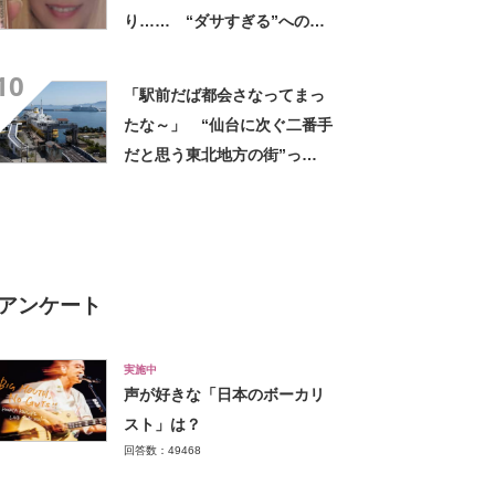
り…… “ダサすぎる”への持
論に反響「理由が素敵」「わ
10
たしもデビューしたい」
「駅前だば都会さなってまっ
たな～」 “仙台に次ぐ二番手
だと思う東北地方の街”っ
て？ ランキング上位に「ち
ょうどよく都会と田舎が混じ
ってる」「コンパクトにまと
まったいい街」の声
アンケート
実施中
声が好きな「日本のボーカリ
スト」は？
回答数：49468