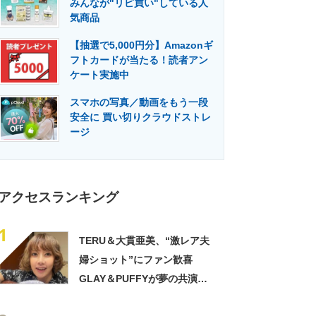
みんなが"リピ買い"している人
門メディア
建設×テクノロジーの最前線
気商品
【抽選で5,000円分】Amazonギ
フトカードが当たる！読者アン
ケート実施中
スマホの写真／動画をもう一段
安全に 買い切りクラウドストレ
ージ
アクセスランキング
1
TERU＆大貫亜美、“激レア夫
婦ショット”にファン歓喜
GLAY＆PUFFYが夢の共演
「旦那おるやん」「夫婦で写