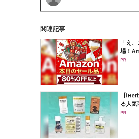
関連記事
「え、
場！Am
PR
【iH
る人気
PR