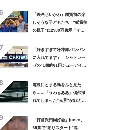
やん」「どうやって入った
6
の!?」
「映画ちいかわ」鑑賞前の楽
しそうな子どもたち→“鑑賞後
の様子”に2900万表示「そう
なるわなw」「分かるよ」
7
「いったい何が」
「好きすぎて冷凍庫パンパン
に入れてます」 シャトレー
ゼの“1個約61円シューアイ
ス”が好評 「生地とバニラア
8
イスの相性が◎」「家族も好
電線にとまる鳥をふと見た
きで夏はストックしてる」
ら……「うわぁああ」偶然撮
れてしまった“光景”が92万再
生「自然は過酷」
9
「打首獄門同好会」junko、
65歳で“彫りスタート”巡