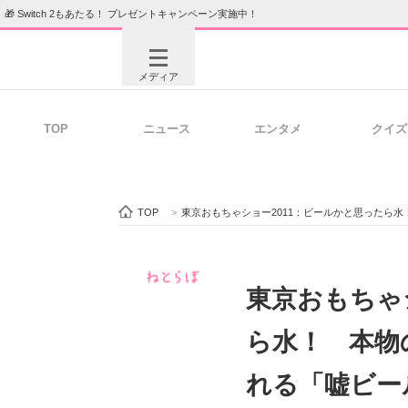
🎁 Switch 2もあたる！ プレゼントキャンペーン実施中！
メディア
TOP
ニュース
エンタメ
クイズ
注目記事を集めた総合ページ
ITの今
TOP
>
東京おもちゃショー2011：ビールかと思ったら
ビジネスと働き方のヒント
AI活用
東京おもちゃ
ら水！ 本物
ITエンジニア向け専門サイト
企業向けI
れる「嘘ビー