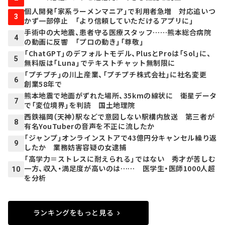
個人開発「家系ラーメンマニア」で利用者急増 対応追いつ
3
かず一部停止 「より信頼していただけるアプリに」
手術中の大地震、患者守る医療スタッフ……熊本総合病院
4
の動画に反響 「プロの動き」「尊敬」
「ChatGPT」のデフォルトモデル、PlusとProは「Sol」に、
5
無料版は「Luna」でテキストチャット無制限に
「プチプチ」の川上産業、「プチプチ株式会社」に社名変更
6
創業58年で
熊本地震で地面がずれた場所、35kmの線状に 衛星データ
7
で「変位境界」を判読 国土地理院
西鉄福岡（天神）駅などで意図しない駅構内放送 第三者が
8
有名YouTuberの音声を不正に流したか
「ジャンプ」オンラインストアで43億円分キャンセル繰り返
9
したか 業務妨害容疑の女逮捕
「高学力＝ストレスに耐えられる」ではない 秀才が苦しむ
一方、収入・満足度が高いのは…… 医学生・医師1000人超
10
を分析
ランキングをもっと見る