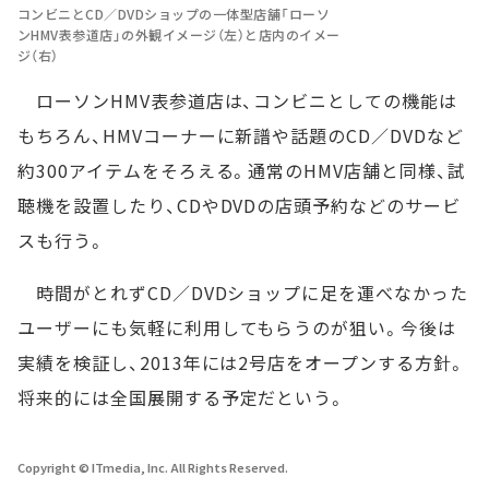
コンビニとCD／DVDショップの一体型店舗「ローソ
ンHMV表参道店」の外観イメージ（左）と店内のイメー
ジ（右）
ローソンHMV表参道店は、コンビニとしての機能は
もちろん、HMVコーナーに新譜や話題のCD／DVDなど
約300アイテムをそろえる。通常のHMV店舗と同様、試
聴機を設置したり、CDやDVDの店頭予約などのサービ
スも行う。
時間がとれずCD／DVDショップに足を運べなかった
ユーザーにも気軽に利用してもらうのが狙い。今後は
実績を検証し、2013年には2号店をオープンする方針。
将来的には全国展開する予定だという。
Copyright © ITmedia, Inc. All Rights Reserved.