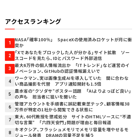
アクセスランキング
NASA「確率100％」 SpaceXの使用済みロケットが月に衝
1
突か
「Xであなたをブロックした人が分かる」サイト拡散 ソー
2
スコードを見たら、IDとパスワード外部送信
最大6万件の個人情報流出か 「ITトレンド」など運営のイ
3
ノベーション、GitHubの認証情報漏えいで
ワークマン、実は画像生成AIを導入していた 間に合わな
4
い商品撮影を代替 アプリ通知開封も1.5倍
農水省の“クソダサ”ポスター話題 「AIよりよっぽど良い」
5
の声も 担当者に狙いを聞いた
管理アカウントを手順書に誤記載――東芝テック、顧客情報38
6
万件が特定の1社から閲覧できる状態に
東大、60代教授を懲戒処分 サイトのHTMLソースに“不適
7
切な言葉” 「六四天安門」問題が理由と毎日報道
キオクシア、フラッシュメモリでメモリ容量を増やせるモ
8
ジュール発表 DRAMの容量不足を補う