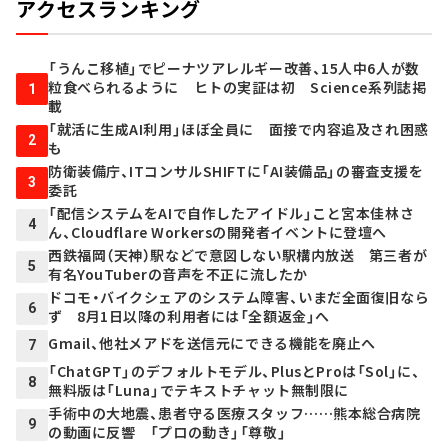
アクセスランキング
「うんこ移植」でピーナツアレルギー改善、15人中6人が数
粒食べられるように ヒトの実証は初 Science系列誌掲
1
載
「就活に生成AI利用」ほぼ全員に 面接で内容追及され困惑
2
も
防衛装備庁、ITコンサルSHIFTに「AI装備品」の審査支援を
3
委託
「配信システムをAIで自作したアイドル」こと宮本佳林さ
4
ん、Cloudflare Workersの開発者イベントに登壇へ
西鉄福岡（天神）駅などで意図しない駅構内放送 第三者が
5
有名YouTuberの音声を不正に流したか
ドコモ・バイクシェアのシステム障害、いまだ全面復旧なら
6
ず 8月1日以降の利用者には「全額返金」へ
Gmail、他社メアドを送信元にできる機能を廃止へ
7
「ChatGPT」のデフォルトモデル、PlusとProは「Sol」に、
8
無料版は「Luna」でテキストチャット無制限に
手術中の大地震、患者守る医療スタッフ……熊本総合病院
9
の動画に反響 「プロの動き」「尊敬」