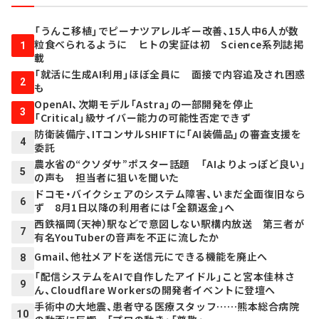
「うんこ移植」でピーナツアレルギー改善、15人中6人が数
粒食べられるように ヒトの実証は初 Science系列誌掲
1
載
「就活に生成AI利用」ほぼ全員に 面接で内容追及され困惑
2
も
OpenAI、次期モデル「Astra」の一部開発を停止
3
「Critical」級サイバー能力の可能性否定できず
防衛装備庁、ITコンサルSHIFTに「AI装備品」の審査支援を
4
委託
農水省の“クソダサ”ポスター話題 「AIよりよっぽど良い」
5
の声も 担当者に狙いを聞いた
ドコモ・バイクシェアのシステム障害、いまだ全面復旧なら
6
ず 8月1日以降の利用者には「全額返金」へ
西鉄福岡（天神）駅などで意図しない駅構内放送 第三者が
7
有名YouTuberの音声を不正に流したか
Gmail、他社メアドを送信元にできる機能を廃止へ
8
「配信システムをAIで自作したアイドル」こと宮本佳林さ
9
ん、Cloudflare Workersの開発者イベントに登壇へ
手術中の大地震、患者守る医療スタッフ……熊本総合病院
10