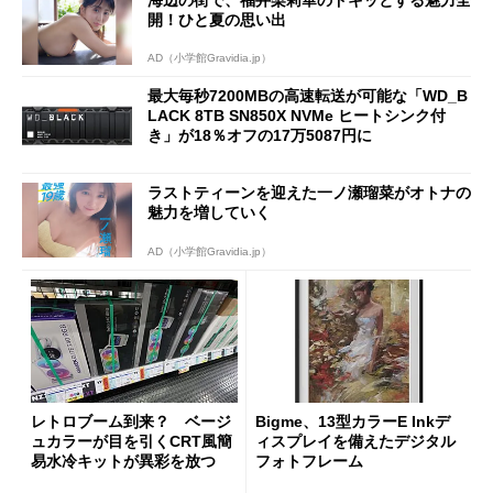
開！ひと夏の思い出
AD（小学館Gravidia.jp）
最大毎秒7200MBの高速転送が可能な「WD_B
LACK 8TB SN850X NVMe ヒートシンク付
き」が18％オフの17万5087円に
ラストティーンを迎えた一ノ瀬瑠菜がオトナの
魅力を増していく
AD（小学館Gravidia.jp）
レトロブーム到来？ ベージ
Bigme、13型カラーE Inkデ
ュカラーが目を引くCRT風簡
ィスプレイを備えたデジタル
易水冷キットが異彩を放つ
フォトフレーム