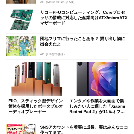
AD（Marshall Group AB）
リコーPFUコンピューティング、Coreプロセ
ッサの搭載に対応した産業向けATX/microATX
マザーボード
団地フリマに行ったことある？ 掘り出し物に
出会えたよ
AD（UR都市機構）
FIIO、スティック型デザイン
エンタメや作業を大画面で楽
筐体を採用したポータブルオ
しみたい人に適した「Xiaomi
ーディオプレーヤー
Redmi Pad 2」が11％オフの
2万4980円に
SNSアカウントを着実に成長。実はみんなココ
使ってます。