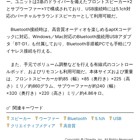
ー。ユニットは2基のドライバーを備えたフロントスピーカー×2
とサブウーファー×1で構成されており、USB接続時には5.1ch対
応のバーチャルサラウンドスピーカーとして利用可能だ。
Bluetooth接続時は、高音質オーディオを楽しめるaptXコーデ
ックに対応。Windows／Mac対応のBluetooth接続用USBアダプ
タ「BT-D1」も付属しており、Bluetooth非搭載PCでも手軽にワ
イヤレス接続を行える。
また、手元でボリューム調整などを行える有線式のコントロー
ルポッド、およびリモコンも利用可能だ。本体サイズおよび重量
は、フロントスピーカーが約85（幅）×85（奥行き）×225（高
さ）ミリ／約860グラム、サブウーファーが約240（幅）
×320（奥行き）×220（高さ）ミリ／約4.86キロ。
関連キーワード
スピーカー
|
ウーファー
|
Bluetooth
|
5.1ch
|
USB
|
クリエイティブメディア
|
高音質
Copyright © ITmedia, Inc. All Rights Reserved.