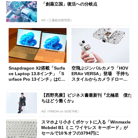
「創薬立国」復活への分岐点
AD（三菱総合研究所）
Snapdragon X2搭載「Surfa
空飛ぶジンバルカメラ「HOV
ce Laptop 13.8インチ」「S
ERAir VERSA」登場 手持ち
urface Pro 13インチ」はCop
スタイルからカメラドローン
ilot+ PCの“完成形”？ 外観
に合体変形
をじっくりとチェックしてみ
【西野亮廣】ビジネス書最新刊『北極星 僕た
た
ちはどう働くか』
AD（FINCHI on GOETHE）
スマホより小さくポケットに入る「Winmaxle
Mobdel B1 ミニ ワイヤレス キーボード」が
セールで10％オフの3794円に