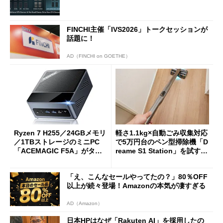
FINCHI主催「IVS2026」トークセッションが
話題に！
AD（FINCHI on GOETHE）
Ryzen 7 H255／24GBメモリ
軽さ1.1kg×自動ごみ収集対応
／1TBストレージのミニPC
で5万円台のペン型掃除機「D
「ACEMAGIC F5A」がタイ
reame S1 Station」を試す
ムセールで41％オフの10万69
見えた長所と短所
98円に
「え、こんなセールやってたの？」80％OFF
以上が続々登場！Amazonの本気が凄すぎる
AD（Amazon）
日本HPはなぜ「Rakuten AI」を採用したの