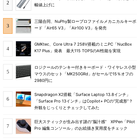
幅値上げに
三陽合同、NuPhy製ロープロファイルメカニカルキーボ
ード「Air65 V3」「Air100 V3」を発売
GMKtec、Core Ultra 7 258V搭載のミニPC「NucBox
K17 Plus」発表 最大115 TOPSのAI性能を実現
ロジクールのテンキー付きキーボード・ワイヤレス小型
マウスのセット「MK250GRd」がセールで15％オフの
2980円に
Snapdragon X2搭載「Surface Laptop 13.8インチ」
「Surface Pro 13インチ」はCopilot+ PCの“完成形”？
外観をじっくりとチェックしてみた
巨大スティックが生み出す謎の“脳汁感” XPPen「Pilot
Pro 編集コンソール」のお絵描き実用度をチェック