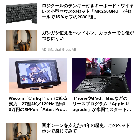
ロジクールのテンキー付きキーボード・ワイヤ
レス小型マウスのセット「MK250GRd」がセ
ールで15％オフの2980円に
ガシガシ使えるヘッドホン。カッターでも傷が
つきにくい
AD（Marshall Group AB）
Wacom「Cintiq Pro」に迫る
iPhoneやiPad、Macなどの
実力 27型4K／120Hzで約3
リースプログラム「Apple U
0万円のXPPen「Artist Pro 2
pgrade」が米国でスタート／
7（Gen 2）」でお絵描きして
Bluetooth LEの新規格「Blu
分かった魅力と妥協点
etooth High Data Throughp
音楽シーンを支えた64年の歴史、このヘッド
ut」が明...
ホンで感じてみて