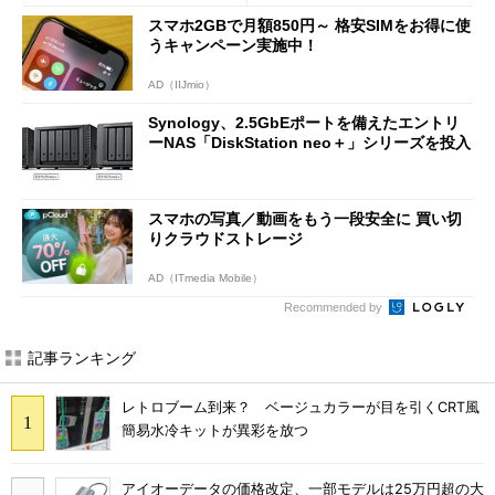
スマホ2GBで月額850円～ 格安SIMをお得に使
うキャンペーン実施中！
AD（IIJmio）
Synology、2.5GbEポートを備えたエントリ
ーNAS「DiskStation neo＋」シリーズを投入
スマホの写真／動画をもう一段安全に 買い切
りクラウドストレージ
AD（ITmedia Mobile）
Recommended by
記事ランキング
レトロブーム到来？ ベージュカラーが目を引くCRT風
簡易水冷キットが異彩を放つ
アイオーデータの価格改定、一部モデルは25万円超の大