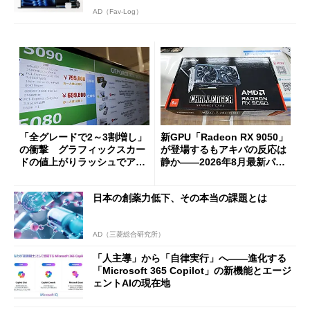
AD（Fav-Log）
「全グレードで2～3割増し」
新GPU「Radeon RX 9050」
の衝撃 グラフィックスカー
が登場するもアキバの反応は
ドの値上がりラッシュでアキ
静か――2026年8月最新パー
バの購入制限が深刻化
ツ事情
日本の創薬力低下、その本当の課題とは
AD（三菱総合研究所）
「人主導」から「自律実行」へ――進化する
「Microsoft 365 Copilot」の新機能とエージ
ェントAIの現在地