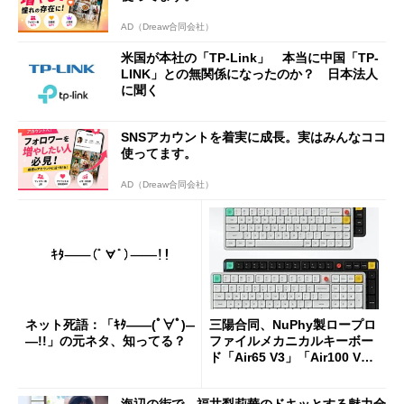
AD（Dreaw合同会社）
米国が本社の「TP-Link」 本当に中国「TP-
LINK」との無関係になったのか？ 日本法人
に聞く
SNSアカウントを着実に成長。実はみんなココ
使ってます。
AD（Dreaw合同会社）
ネット死語：「ｷﾀ――(ﾟ∀ﾟ)―
三陽合同、NuPhy製ロープロ
―!!」の元ネタ、知ってる？
ファイルメカニカルキーボー
ド「Air65 V3」「Air100 V
3」を発売
海辺の街で、福井梨莉華のドキッとする魅力全