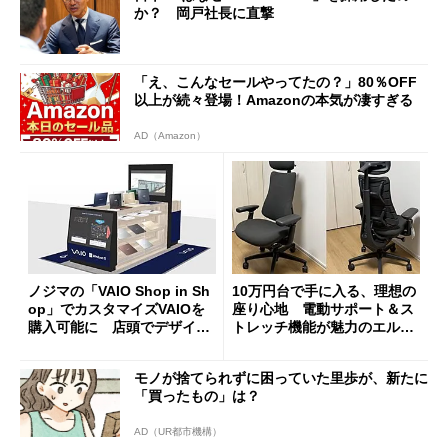
か？ 岡戸社長に直撃
「え、こんなセールやってたの？」80％OFF
以上が続々登場！Amazonの本気が凄すぎる
AD（Amazon）
ノジマの「VAIO Shop in Sh
10万円台で手に入る、理想の
op」でカスタマイズVAIOを
座り心地 電動サポート＆ス
購入可能に 店頭でデザイン
トレッチ機能が魅力のエルゴ
や質感を確認しながら購入可
ノミクスチェア「LiberNovo
能
Omni Gen」を試す
モノが捨てられずに困っていた里歩が、新たに
「買ったもの」は？
AD（UR都市機構）