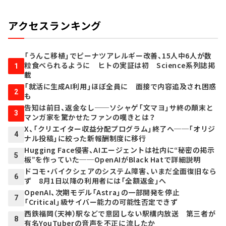
アクセスランキング
「うんこ移植」でピーナツアレルギー改善、15人中6人が数
粒食べられるように ヒトの実証は初 Science系列誌掲
1
載
「就活に生成AI利用」ほぼ全員に 面接で内容追及され困惑
2
も
告知は前日、返金なし──ソシャゲ「文マヨ」サ終の顛末と
3
マンガ家を驚かせたファンの嘆きとは？
X、「クリエイター収益分配プログラム」終了へ──「オリジ
4
ナル投稿」に絞った新報酬制度に移行
Hugging Face侵害、AIエージェントは社内に“秘密の掲示
5
板”を作っていた──OpenAIがBlack Hatで詳細説明
ドコモ・バイクシェアのシステム障害、いまだ全面復旧なら
6
ず 8月1日以降の利用者には「全額返金」へ
OpenAI、次期モデル「Astra」の一部開発を停止
7
「Critical」級サイバー能力の可能性否定できず
西鉄福岡（天神）駅などで意図しない駅構内放送 第三者が
8
有名YouTuberの音声を不正に流したか