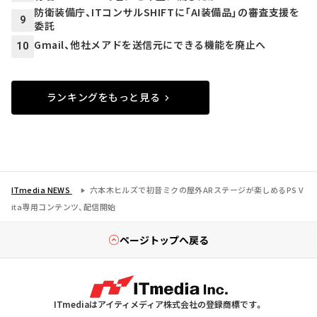
防衛装備庁、ITコンサルSHIFTに「AI装備品」の審査支援を
9
委託
Gmail、他社メアドを送信元にできる機能を廃止へ
10
ランキングをもっと見る
ITmedia NEWS
六本木ヒルズで初音ミクの屋外ARステージが楽しめるPS V
ita専用コンテンツ、配信開始
ページトップへ戻る
ITmediaはアイティメディア株式会社の登録商標です。