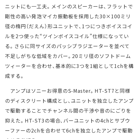
ニットにも一工夫。メインのスピーカーは、フラットで
剛性の高い発泡マイカ振動板を採用した30×100ミリ
径の楕円（だえん）形ユニットで、1つにつきボイスコイ
ルを2つ使った“ツインボイスコイル”仕様になってい
る。さらに同サイズのパッシブラジエーターを並べて
不足しがちな低域をカバー。20ミリ径のソフトドーム
ツィーターを合わせ、基本的に3つを1組として1chを構
成する。
アンプはソニーお得意のS-Master。HT-ST7と同様
のディスクリート構成とし、ユニットを独立したアンプ
で駆動することでチャンネル間の干渉や音のにごりを
抑えた。HT-ST3の場合、バーユニットの4chとサブウ
ーファーの2chを合わせて6chを独立したアンプで駆動