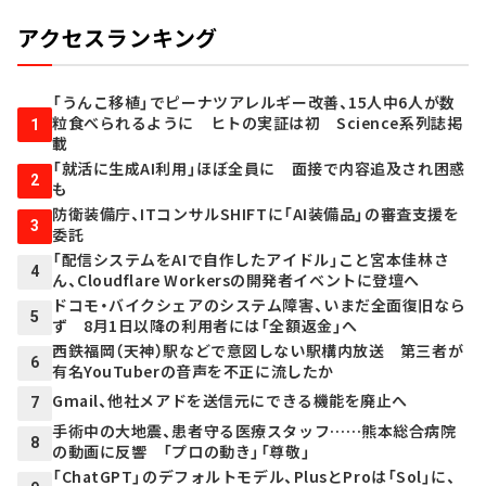
アクセスランキング
「うんこ移植」でピーナツアレルギー改善、15人中6人が数
粒食べられるように ヒトの実証は初 Science系列誌掲
1
載
「就活に生成AI利用」ほぼ全員に 面接で内容追及され困惑
2
も
防衛装備庁、ITコンサルSHIFTに「AI装備品」の審査支援を
3
委託
「配信システムをAIで自作したアイドル」こと宮本佳林さ
4
ん、Cloudflare Workersの開発者イベントに登壇へ
ドコモ・バイクシェアのシステム障害、いまだ全面復旧なら
5
ず 8月1日以降の利用者には「全額返金」へ
西鉄福岡（天神）駅などで意図しない駅構内放送 第三者が
6
有名YouTuberの音声を不正に流したか
Gmail、他社メアドを送信元にできる機能を廃止へ
7
手術中の大地震、患者守る医療スタッフ……熊本総合病院
8
の動画に反響 「プロの動き」「尊敬」
「ChatGPT」のデフォルトモデル、PlusとProは「Sol」に、