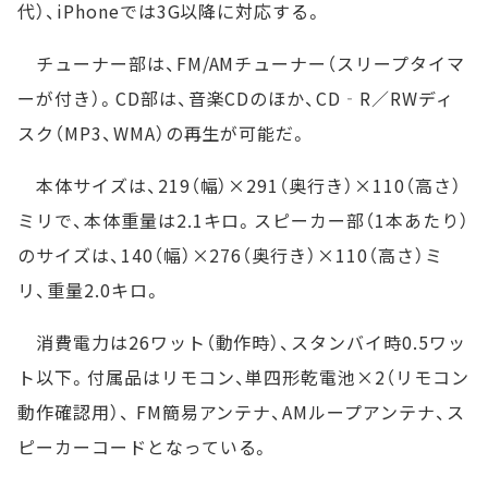
代）、iPhoneでは3G以降に対応する。
チューナー部は、FM/AMチューナー（スリープタイマ
ーが付き）。CD部は、音楽CDのほか、CD‐R／RWディ
スク（MP3、WMA）の再生が可能だ。
本体サイズは、219（幅）×291（奥行き）×110（高さ）
ミリで、本体重量は2.1キロ。スピーカー部（1本あたり）
のサイズは、140（幅）×276（奥行き）×110（高さ）ミ
リ、重量2.0キロ。
消費電力は26ワット（動作時）、スタンバイ時0.5ワッ
ト以下。付属品はリモコン、単四形乾電池×2（リモコン
動作確認用）、 FM簡易アンテナ、AMループアンテナ、ス
ピーカーコードとなっている。