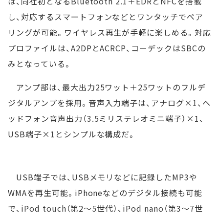
は、同社初となるBluetooth 2.1＋EDRとNFCを搭載
し、対応するスマートフォンなどとワンタッチでペア
リングが可能。ワイヤレス再生が手軽に楽しめる。対応
プロファイルは、A2DPとACRCP、コーデックはSBCの
みとなっている。
アンプ部は、最大出力25ワット＋25ワットのフルデ
ジタルアンプを採用。音声入力端子は、アナログ×1、ヘ
ッドフォン音声出力（3.5ミリステレオミニ端子）×1、
USB端子×1とシンプルな構成だ。
USB端子では、USBメモリなどに記録したMP3や
WMAを再生可能。iPhoneなどのデジタル接続も可能
で、iPod touch（第2～5世代）、iPod nano（第3～7世