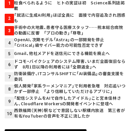
粒食べられるように ヒトの実証は初 Science系列誌掲
1
載
「就活に生成AI利用」ほぼ全員に 面接で内容追及され困惑
2
も
手術中の大地震、患者守る医療スタッフ……熊本総合病院
3
の動画に反響 「プロの動き」「尊敬」
OpenAI、次期モデル「Astra」の一部開発を停止
4
「Critical」級サイバー能力の可能性否定できず
Gmail、他社メアドを送信元にできる機能を廃止へ
5
ドコモ・バイクシェアのシステム障害、いまだ全面復旧なら
6
ず 8月1日以降の利用者には「全額返金」へ
防衛装備庁、ITコンサルSHIFTに「AI装備品」の審査支援を
7
委託
個人開発「家系ラーメンマニア」で利用者急増 対応追いつ
8
かず一部停止 「より信頼していただけるアプリに」
「配信システムをAIで自作したアイドル」こと宮本佳林さ
9
ん、Cloudflare Workersの開発者イベントに登壇へ
西鉄福岡（天神）駅などで意図しない駅構内放送 第三者が
10
有名YouTuberの音声を不正に流したか