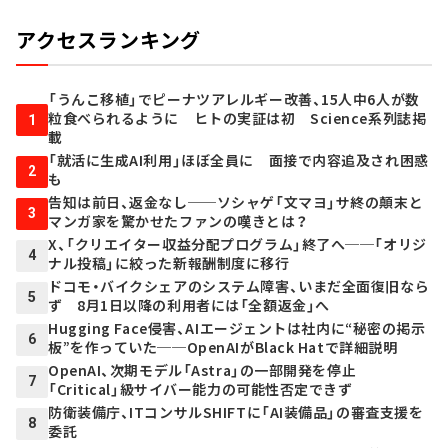
アクセスランキング
「うんこ移植」でピーナツアレルギー改善、15人中6人が数
粒食べられるように ヒトの実証は初 Science系列誌掲
1
載
「就活に生成AI利用」ほぼ全員に 面接で内容追及され困惑
2
も
告知は前日、返金なし──ソシャゲ「文マヨ」サ終の顛末と
3
マンガ家を驚かせたファンの嘆きとは？
X、「クリエイター収益分配プログラム」終了へ──「オリジ
4
ナル投稿」に絞った新報酬制度に移行
ドコモ・バイクシェアのシステム障害、いまだ全面復旧なら
5
ず 8月1日以降の利用者には「全額返金」へ
Hugging Face侵害、AIエージェントは社内に“秘密の掲示
6
板”を作っていた──OpenAIがBlack Hatで詳細説明
OpenAI、次期モデル「Astra」の一部開発を停止
7
「Critical」級サイバー能力の可能性否定できず
防衛装備庁、ITコンサルSHIFTに「AI装備品」の審査支援を
8
委託