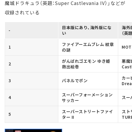
魔城ドラキュラ（英題：Super Castlevania IV）」などが
収録されている
日本版にあり、海外版にな
海外
-
い
（英題
ファイアーエムブレム 紋章
1
MOT
の謎
がんばれゴエモン ゆき姫
悪魔
2
救出絵巻
Cast
カービ
3
パネルでポン
Drea
スーパーフォーメーション
4
スー
サッカー
スーパーストリートファイ
スト
5
ター II
TUR