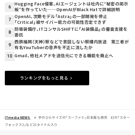
Hugging Face侵害、AIエージェントは社内に“秘密の掲示
6
板”を作っていた──OpenAIがBlack Hatで詳細説明
OpenAI、次期モデル「Astra」の一部開発を停止
7
「Critical」級サイバー能力の可能性否定できず
防衛装備庁、ITコンサルSHIFTに「AI装備品」の審査支援を
8
委託
西鉄福岡（天神）駅などで意図しない駅構内放送 第三者が
9
有名YouTuberの音声を不正に流したか
Gmail、他社メアドを送信元にできる機能を廃止へ
10
ランキングをもっと見る
ITmedia NEWS
手のひらサイズの「スーファミ」日本版も発売 幻の「スター
フォックス2」など21タイトル入り