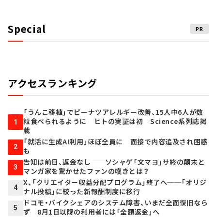
Special
PR
アクセスランキング
「うんこ移植」でピーナツアレルギー改善、15人中6人が数
粒食べられるように ヒトの実証は初 Science系列誌掲
1
載
「就活に生成AI利用」ほぼ全員に 面接で内容追及され困惑
2
も
告知は前日、返金なし──ソシャゲ「文マヨ」サ終の顛末と
3
マンガ家を驚かせたファンの嘆きとは？
X、「クリエイター収益分配プログラム」終了へ──「オリジ
4
ナル投稿」に絞った新報酬制度に移行
ドコモ・バイクシェアのシステム障害、いまだ全面復旧なら
5
ず 8月1日以降の利用者には「全額返金」へ