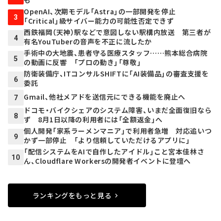
も
OpenAI、次期モデル「Astra」の一部開発を停止
3
「Critical」級サイバー能力の可能性否定できず
西鉄福岡（天神）駅などで意図しない駅構内放送 第三者が
4
有名YouTuberの音声を不正に流したか
手術中の大地震、患者守る医療スタッフ……熊本総合病院
5
の動画に反響 「プロの動き」「尊敬」
防衛装備庁、ITコンサルSHIFTに「AI装備品」の審査支援を
6
委託
Gmail、他社メアドを送信元にできる機能を廃止へ
7
ドコモ・バイクシェアのシステム障害、いまだ全面復旧なら
8
ず 8月1日以降の利用者には「全額返金」へ
個人開発「家系ラーメンマニア」で利用者急増 対応追いつ
9
かず一部停止 「より信頼していただけるアプリに」
「配信システムをAIで自作したアイドル」こと宮本佳林さ
10
ん、Cloudflare Workersの開発者イベントに登壇へ
ランキングをもっと見る