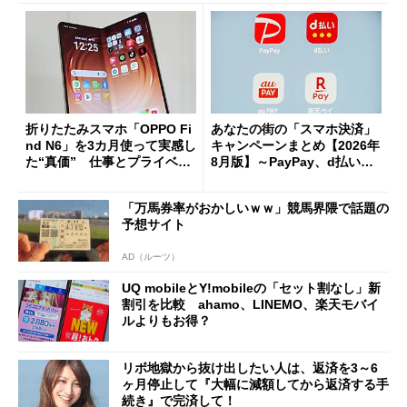
折りたたみスマホ「OPPO Fi
あなたの街の「スマホ決済」
nd N6」を3カ月使って実感し
キャンペーンまとめ【2026年
た“真価” 仕事とプライベー
8月版】～PayPay、d払い、a
トで大活躍
u PAY、楽天ペイ
「万馬券率がおかしいｗｗ」競馬界隈で話題の
予想サイト
AD（ルーツ）
UQ mobileとY!mobileの「セット割なし」新
割引を比較 ahamo、LINEMO、楽天モバイ
ルよりもお得？
リボ地獄から抜け出したい人は、返済を3～6
ヶ月停止して『大幅に減額してから返済する手
続き』で完済して！