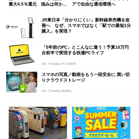
最大4.5％還元 強みは何か解
アで自由な通信環境へ
説
JR東日本「分かりにくい」新幹線券売機を改
善へ なぜ、スマホではなく「駅での最短1分
購入」を実現？
「5年前のPC」とこんなに違う！予算10万円
台前半で実現する快適PCライフ
AD（ITmedia PC USER）
スマホの写真／動画をもう一段安全に 買い切
りクラウドストレージ
AD（ITmedia Mobile）