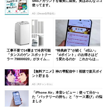
SNSアカウントを着実に成長。実はみんなココ
使ってます。
AD（Dreaw合同会社）
工事不要で14畳まで冷房可能
“特典終了”が続く「d払い」
「タンスのゲン スポットクー
「dポイント」のお得さはど
ラー 79800020」がタイムセ
う変わるのか これからは
ールで10％オフの5万3999円
「dカード」の利用が得策？
に
【無料アニメ】神の雫配信中！視聴で楽天ポイ
ント貯まる
AD（Rチャンネル）
「iPhone Air」本音レビュー：使って分かっ
た「バッテリーの持ち」と「ケース選び」の悩
ましさ