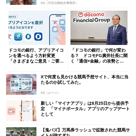
AD（渋谷法務総合事務所）
ドコモの銀行、アプリアイコ
「ドコモの銀行」で何が変わ
ンを選べるよう方針変更
る？ ドコモFG廣井社長に聞
「さまざまなご意見・ご要望
く「通信×金融」の攻勢とグ
を踏まえ」
ループ戦略
Xで何度も見かける競馬予想サイト、本当に当
たるのか試してみた。
AD（ルーツ）
新しい「マイナアプリ」は8月25日から提供予
定 「マイナポータル」アプリのアップデート
として
【鬼バズ】万馬券ラッシュで拡散された競馬サ
イトが強すぎた