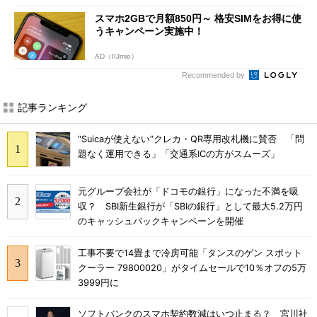
スマホ2GBで月額850円～ 格安SIMをお得に使
うキャンペーン実施中！
AD（IIJmio）
Recommended by
記事ランキング
“Suicaが使えない”クレカ・QR専用改札機に賛否 「問
題なく運用できる」「交通系ICの方がスムーズ」
元グループ会社が「ドコモの銀行」になった不満を吸
収？ SBI新生銀行が「SBIの銀行」として最大5.2万円
のキャッシュバックキャンペーンを開催
工事不要で14畳まで冷房可能「タンスのゲン スポット
クーラー 79800020」がタイムセールで10％オフの5万
3999円に
ソフトバンクのスマホ契約数減はいつ止まる？ 宮川社