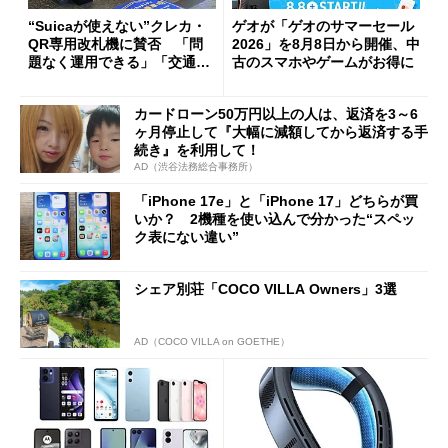
“Suicaが使えない”クレカ・
ゲオが「ゲオのサマーセール
QR専用改札機に賛否 「問
2026」を8月8日から開催、中
題なく運用できる」「交通系I
古のスマホやゲームがお得に
Cの方がスムーズ」
カードローン50万円以上の人は、返済を3～6
ヶ月停止して『大幅に減額してから返済する手
続き』を利用して！
AD（渋谷法務総合事務所）
「iPhone 17e」と「iPhone 17」どちらが買
いか？ 2機種を使い込んで分かった“スペッ
ク表にない違い”
シェア別荘「COCO VILLA Owners」3選
AD（COCO VILLA on GOETHE）