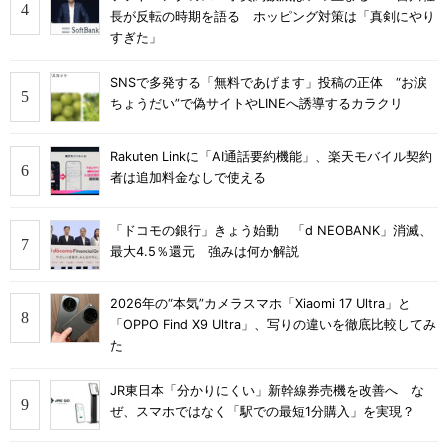
長が反転の時期を語る ホッピング対策は「真剣にやり
すぎた」
SNSで多発する「無料であげます」投稿の正体 “お涙
ちょうだい”で偽サイトやLINEへ誘導するカラクリ
Rakuten Linkに「AI通話要約機能」、楽天モバイル契約
者は追加料金なしで使える
「ドコモの銀行」きょう始動 「d NEOBANK」消滅、
最大4.5％還元 強みは何か解説
2026年の“本気”カメラスマホ「Xiaomi 17 Ultra」と
「OPPO Find X9 Ultra」、写りの違いを徹底比較してみ
た
JR東日本「分かりにくい」新幹線券売機を改善へ な
ぜ、スマホではなく「駅での最短1分購入」を実現？