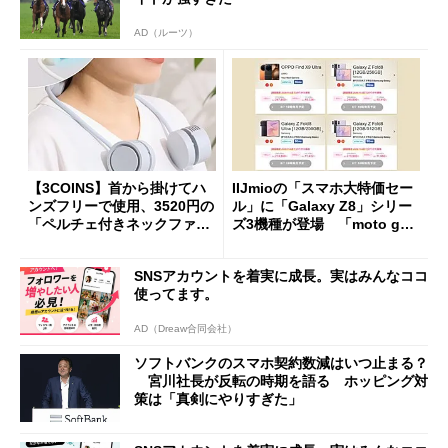
AD（ルーツ）
【3COINS】首から掛けてハ
IIJmioの「スマホ大特価セー
ンズフリーで使用、3520円の
ル」に「Galaxy Z8」シリー
「ペルチェ付きネックファ
ズ3機種が登場 「moto g37
ン」
j」や「OPPO Find X9 Ultr
a」も
SNSアカウントを着実に成長。実はみんなココ
使ってます。
AD（Dreaw合同会社）
ソフトバンクのスマホ契約数減はいつ止まる？
宮川社長が反転の時期を語る ホッピング対
策は「真剣にやりすぎた」