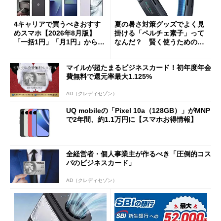
4キャリアで買うべきおすす
夏の暑さ対策グッズでよく見
めスマホ【2026年8月版】
掛ける「ペルチェ素子」って
「一括1円」「月1円」からお
なんだ？ 賢く使うための注
得なiPhone／Pixel／Galaxy
意点も
まで
マイルが超たまるビジネスカード！初年度年会
費無料で還元率最大1.125%
AD（クレディセゾン）
UQ mobileの「Pixel 10a（128GB）」がMNP
で2年間、約1.1万円に【スマホお得情報】
全経営者・個人事業主が作るべき「圧倒的コス
パのビジネスカード」
AD（クレディセゾン）