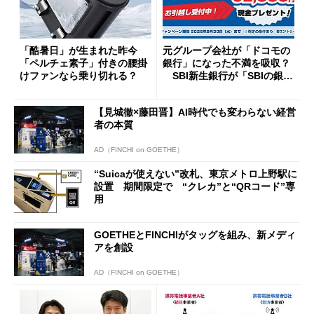
「酷暑日」が生まれた昨今
元グループ会社が「ドコモの
「ペルチェ素子」付きの腰掛
銀行」になった不満を吸収？
けファンなら乗り切れる？
SBI新生銀行が「SBIの銀
行」として最大5.2万円のキャ
ッシュバックキャンペーンを
【見城徹×藤田晋】AI時代でも変わらない経営
開催
者の本質
AD（FINCHI on GOETHE）
“Suicaが使えない”改札、東京メトロ上野駅に
設置 期間限定で “クレカ”と“QRコード”専
用
GOETHEとFINCHIがタッグを組み、新メディ
アを創設
AD（FINCHI on GOETHE）