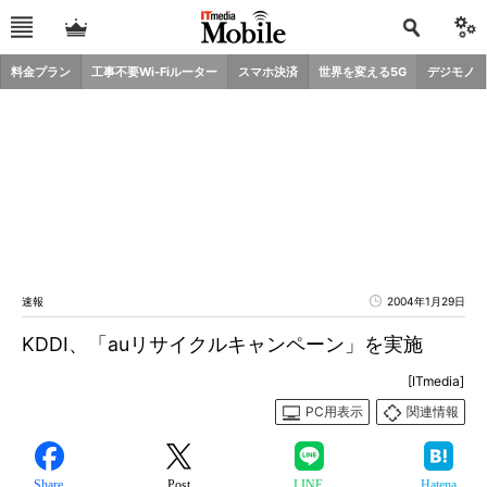
料金プラン
工事不要Wi-Fiルーター
スマホ決済
世界を変える5G
デジモノ
速報
2004年1月29日
KDDI、「auリサイクルキャンペーン」を実施
[ITmedia]
PC用表示
関連情報
Share
Post
LINE
Hatena