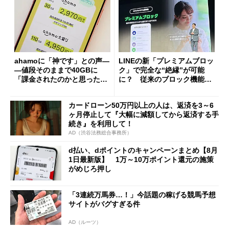
ahamoに「神です」との声―
LINEの新「プレミアムブロッ
―値段そのままで40GBに
ク」で完全な“絶縁”が可能
「課金されたのかと思った」
に？ 従来のブロック機能と
と戸惑いも
の決定的な違い
カードローン50万円以上の人は、返済を3～6
ヶ月停止して『大幅に減額してから返済する手
続き』を利用して！
AD（渋谷法務総合事務所）
d払い、dポイントのキャンペーンまとめ【8月
1日最新版】 1万～10万ポイント還元の施策
がめじろ押し
「3連続万馬券…！」今話題の稼げる競馬予想
サイトがバグすぎる件
AD（ルーツ）