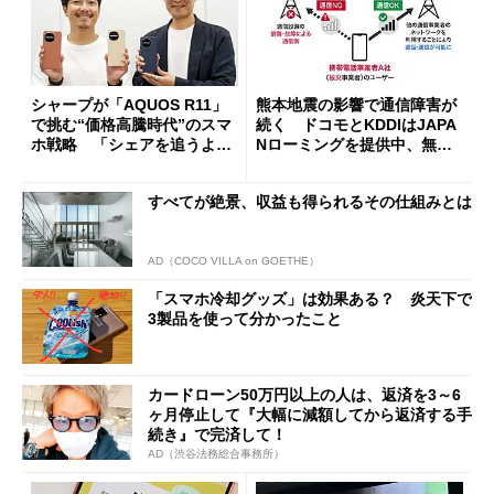
シャープが「AQUOS R11」
熊本地震の影響で通信障害が
で挑む“価格高騰時代”のスマ
続く ドコモとKDDIはJAPA
ホ戦略 「シェアを追うより
Nローミングを提供中、無料
も既存ユーザーを大切に」
Wi-Fi「00000JAPAN」も開
放
すべてが絶景、収益も得られるその仕組みとは
AD（COCO VILLA on GOETHE）
「スマホ冷却グッズ」は効果ある？ 炎天下で
3製品を使って分かったこと
カードローン50万円以上の人は、返済を3～6
ヶ月停止して『大幅に減額してから返済する手
続き』で完済して！
AD（渋谷法務総合事務所）