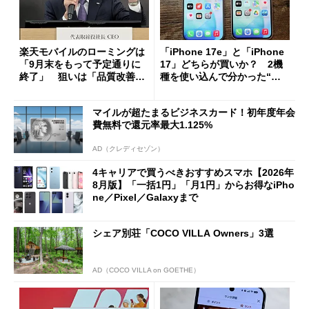
楽天モバイルのローミングは
「iPhone 17e」と「iPhone
「9月末をもって予定通りに
17」どちらが買いか？ 2機
終了」 狙いは「品質改善」
種を使い込んで分かった“ス
ただし「ルーラル限定で期
ペック表にない違い”
限を切った新契約」の可能性
マイルが超たまるビジネスカード！初年度年会
も
費無料で還元率最大1.125%
AD（クレディセゾン）
4キャリアで買うべきおすすめスマホ【2026年
8月版】「一括1円」「月1円」からお得なiPho
ne／Pixel／Galaxyまで
シェア別荘「COCO VILLA Owners」3選
AD（COCO VILLA on GOETHE）