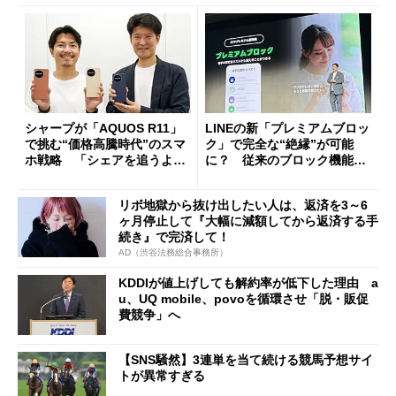
シャープが「AQUOS R11」
LINEの新「プレミアムブロッ
で挑む“価格高騰時代”のスマ
ク」で完全な“絶縁”が可能
ホ戦略 「シェアを追うより
に？ 従来のブロック機能と
も既存ユーザーを大切に」
の決定的な違い
リボ地獄から抜け出したい人は、返済を3～6
ヶ月停止して『大幅に減額してから返済する手
続き』で完済して！
AD（渋谷法務総合事務所）
KDDIが値上げしても解約率が低下した理由 a
u、UQ mobile、povoを循環させ「脱・販促
費競争」へ
【SNS騒然】3連単を当て続ける競馬予想サイ
トが異常すぎる