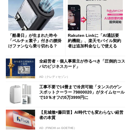
「酷暑日」が生まれた昨今
Rakuten Linkに「AI通話要
「ペルチェ素子」付きの腰掛
約機能」、楽天モバイル契約
けファンなら乗り切れる？
者は追加料金なしで使える
全経営者・個人事業主が作るべき「圧倒的コス
パのビジネスカード」
AD（クレディセゾン）
工事不要で14畳まで冷房可能「タンスのゲン
スポットクーラー 79800020」がタイムセール
で10％オフの5万3999円に
【見城徹×藤田晋】AI時代でも変わらない経営
者の本質
AD（FINCHI on GOETHE）