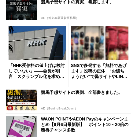
競馬予想サイトの真実、暴露します。
AD（他力本願運営事務局）
「NHK受信料の値上げは検討
SNSで多発する「無料であげ
していない」――会長が明
ます」投稿の正体 “お涙ち
言 スクランブル化を求める
ょうだい”で偽サイトやLINE
声絶えず
へ誘導するカラクリ
競馬予想サイトの裏側、全部書きました。
AD（BettingBreakDown）
WAON POINTやAEON Payのキャンペーンま
とめ【8月6日最新版】 ポイント10～20倍の
獲得チャンス多数