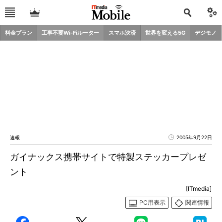
料金プラン
工事不要Wi-Fiルーター
スマホ決済
世界を変える5G
デジモノ
速報
2005年9月22日
ガイナックス携帯サイトで特製ステッカープレゼ
ント
[ITmedia]
PC用表示
関連情報