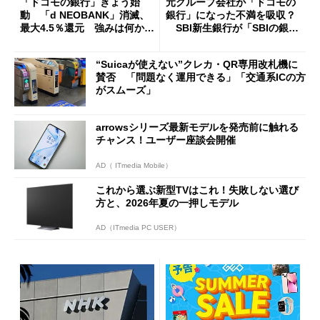
「ドコモの銀行」きょう始
元グループ会社が「ドコモの
動 「d NEOBANK」消滅、
銀行」になった不満を吸収？
最大4.5％還元 強みは何か解
SBI新生銀行が「SBIの銀
説
行」として最大5.2万円のキャ
ッシュバックキャンペーンを
“Suicaが使えない”クレカ・QR専用改札機に
開催
賛否 「問題なく運用できる」「交通系ICの方
がスムーズ」
arrowsシリーズ最新モデルを発売前に触れる
チャンス！ユーザー座談会開催
AD（ ITmedia Mobile）
これから選ぶ新型TVはこれ！失敗しない選び
方と、2026年夏の一押しモデル
AD（ITmedia PC USER）