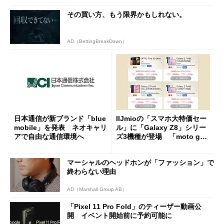
その買い方、もう限界かもしれない。
AD（BettingBreakDown）
日本通信が新ブランド「blue
IIJmioの「スマホ大特価セー
mobile」を発表 ネオキャリ
ル」に「Galaxy Z8」シリー
アで自由な通信環境へ
ズ3機種が登場 「moto g37
j」や「OPPO Find X9 Ultr
a」も
マーシャルのヘッドホンが「ファッション」で
終わらない理由
AD（Marshall Group AB）
「Pixel 11 Pro Fold」のティーザー動画公
開 イベント開始前に予約可能に