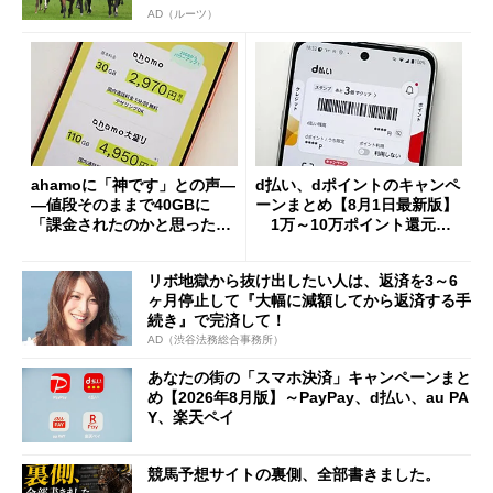
AD（ルーツ）
ahamoに「神です」との声―
d払い、dポイントのキャンペ
―値段そのままで40GBに
ーンまとめ【8月1日最新版】
「課金されたのかと思った」
1万～10万ポイント還元の
と戸惑いも
施策がめじろ押し
リボ地獄から抜け出したい人は、返済を3～6
ヶ月停止して『大幅に減額してから返済する手
続き』で完済して！
AD（渋谷法務総合事務所）
あなたの街の「スマホ決済」キャンペーンまと
め【2026年8月版】～PayPay、d払い、au PA
Y、楽天ペイ
競馬予想サイトの裏側、全部書きました。