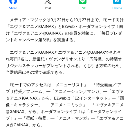
Share
Post
LINE
Hatena
メディア・マジックは9月22日から10月27日まで、iモード向け
「エヴァ＆アニメiGAINAX」とEZweb・ボーダフォンライブ！向
け「エヴァ＆アニメ@GAINAX」の会員を対象に、「毎日プレゼ
ントキャンペーン第3弾」を実施する。
エヴァ＆アニメiGAINAXとエヴァ＆アニメ@GAINAXでそれぞ
れ毎日2名に、新世紀エヴァンゲリオンより「弐号機」の特製オ
リジナルステッカーがプレゼントされる。くじ引き方式のため、
当選結果はその場で確認できる。
iモードでのアクセスは「メニューリスト」―「待受画面／iア
プリ待受／フレーム」―「アニメーション／マンガ」―「エヴァ
＆アニメiGAINAX」から、EZwebは「EZインターネット」―「画
像・キャラクター」―「アニメ・コミック」―「エヴァ＆アニメ
@GAINAX」から、ボーダフォンライブ！は「ボーダフォンライ
ブ！」―「壁紙・待受」―「アニメ・マンガ」―「エヴァ＆アニ
メ@GAINAX」から。