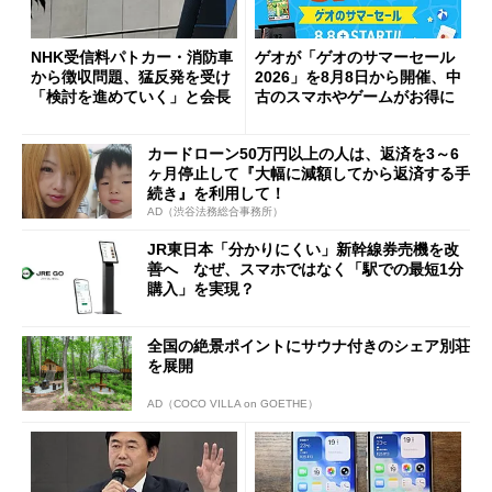
NHK受信料パトカー・消防車
ゲオが「ゲオのサマーセール
から徴収問題、猛反発を受け
2026」を8月8日から開催、中
「検討を進めていく」と会長
古のスマホやゲームがお得に
カードローン50万円以上の人は、返済を3～6
ヶ月停止して『大幅に減額してから返済する手
続き』を利用して！
AD（渋谷法務総合事務所）
JR東日本「分かりにくい」新幹線券売機を改
善へ なぜ、スマホではなく「駅での最短1分
購入」を実現？
全国の絶景ポイントにサウナ付きのシェア別荘
を展開
AD（COCO VILLA on GOETHE）