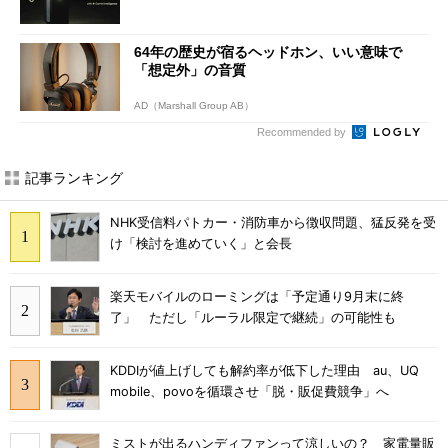
64年の歴史が宿るヘッドホン、いい意味で
「想定外」の音質
AD（Marshall Group AB）
Recommended by
記事ランキング
NHK受信料パトカー・消防車から徴収問題、猛反発を受
け「検討を進めていく」と会長
楽天モバイルのローミングは「予定通り9月末に終
了」 ただし「ルーラル限定で継続」の可能性も
KDDIが値上げしても解約率が低下した理由 au、UQ
mobile、povoを循環させ「脱・販促費競争」へ
ミストが出るハンディファンって涼しいの？ 家電量販