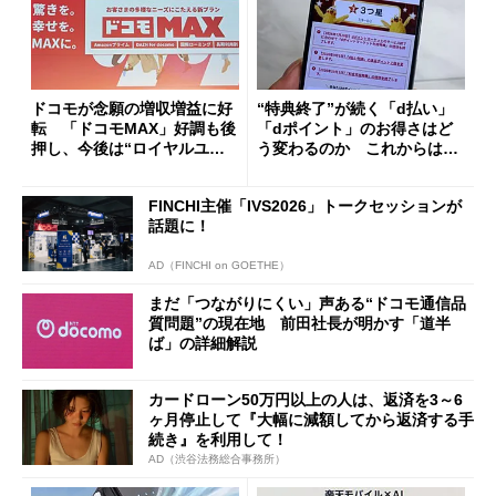
ドコモが念願の増収増益に好
“特典終了”が続く「d払い」
転 「ドコモMAX」好調も後
「dポイント」のお得さはど
押し、今後は“ロイヤルユー
う変わるのか これからは
ザー”を重視
「dカード」の利用が得策？
FINCHI主催「IVS2026」トークセッションが
話題に！
AD（FINCHI on GOETHE）
まだ「つながりにくい」声ある“ドコモ通信品
質問題”の現在地 前田社長が明かす「道半
ば」の詳細解説
カードローン50万円以上の人は、返済を3～6
ヶ月停止して『大幅に減額してから返済する手
続き』を利用して！
AD（渋谷法務総合事務所）