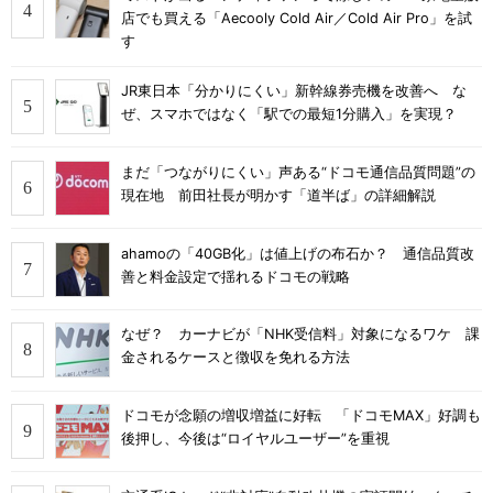
店でも買える「Aecooly Cold Air／Cold Air Pro」を試
す
JR東日本「分かりにくい」新幹線券売機を改善へ な
ぜ、スマホではなく「駅での最短1分購入」を実現？
まだ「つながりにくい」声ある“ドコモ通信品質問題”の
現在地 前田社長が明かす「道半ば」の詳細解説
ahamoの「40GB化」は値上げの布石か？ 通信品質改
善と料金設定で揺れるドコモの戦略
なぜ？ カーナビが「NHK受信料」対象になるワケ 課
金されるケースと徴収を免れる方法
ドコモが念願の増収増益に好転 「ドコモMAX」好調も
後押し、今後は“ロイヤルユーザー”を重視