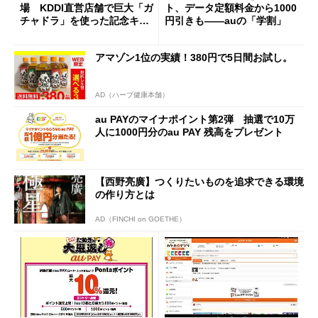
場 KDDI直営店舗で巨大「ガ
ト、データ定額料金から1000
チャドラ」を使った記念キャ
円引きも――auの「学割」
ンペーン開催
アマゾン1位の実績！380円で5日間お試し。
AD（ハーブ健康本舗）
au PAYのマイナポイント第2弾 抽選で10万
人に1000円分のau PAY 残高をプレゼント
【西野亮廣】つくりたいものを追求できる環境
の作り方とは
AD（FINCHI on GOETHE）