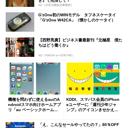
き』で完済して！
AD（渋谷法務総合事務所）
G'zOne初のWINモデル タフネスケータイ
「G'zOne W42CA」（懐かしのケータイ）
【西野亮廣】ビジネス書最新刊『北極星 僕た
ちはどう働くか』
AD（FINCHI on GOETHE）
機種を問わずに使えるauのA
KDDI、スマパス会員のiPhon
ndroidスマホ向けホームアプ
eユーザーに「週刊少年ジャ
リ「au ベーシックホーム」
ンプ」のアイコンきせかえを
が5月下旬から提供
提供
「え、こんなセールやってたの？」80％OFF