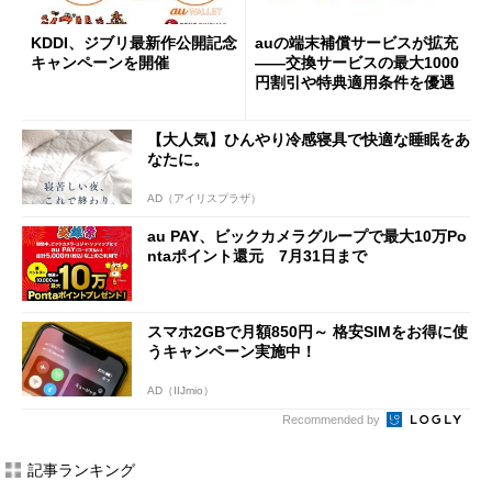
KDDI、ジブリ最新作公開記念
auの端末補償サービスが拡充
キャンペーンを開催
――交換サービスの最大1000
円割引や特典適用条件を優遇
【大人気】ひんやり冷感寝具で快適な睡眠をあ
なたに。
AD（アイリスプラザ）
au PAY、ビックカメラグループで最大10万Po
ntaポイント還元 7月31日まで
スマホ2GBで月額850円～ 格安SIMをお得に使
うキャンペーン実施中！
AD（IIJmio）
Recommended by
記事ランキング