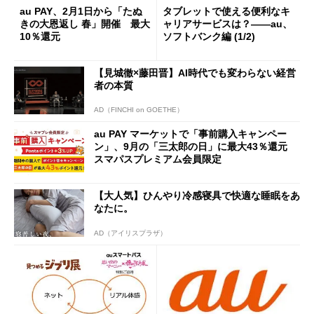
au PAY、2月1日から「たぬ
タブレットで使える便利なキ
きの大恩返し 春」開催 最大
ャリアサービスは？――au、
10％還元
ソフトバンク編 (1/2)
【見城徹×藤田晋】AI時代でも変わらない経営
者の本質
AD（FINCHI on GOETHE）
au PAY マーケットで「事前購入キャンペー
ン」、9月の「三太郎の日」に最大43％還元
スマパスプレミアム会員限定
【大人気】ひんやり冷感寝具で快適な睡眠をあ
なたに。
AD（アイリスプラザ）