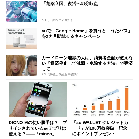
「創薬立国」復活への分岐点
AD（三菱総合研究所）
auで「Google Home」を買うと「うたパス」
を2カ月間試せるキャンペーン
カードローン地獄の人は、消費者金融が教えな
い『返済停止して減額・免除する方法』で完済
して
AD（渋谷法務総合事務所）
DIGNO Mの使い勝手は？ プ
「au WALLET クレジットカ
リインされているauアプリは
ード」が100万枚突破 記念
使える？――「mineo」
にポイントプレゼント