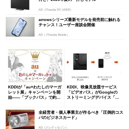
AD（ITmedia PC USER）
arrowsシリーズ最新モデルを発売前に触れる
チャンス！ユーザー座談会開催
AD（ ITmedia Mobile）
KDDIが「au×わたしのマーガ
KDDI、映像見放題サービス
レット展」キャンペーンを開
「ビデオパス」がGoogleの
始――「ブックパス」で約60
ストリーミングデバイス「Ch
0冊を配信
romecast」に対応
全経営者・個人事業主が作るべき「圧倒的コス
パのビジネスカード」
AD（クレディセゾン）