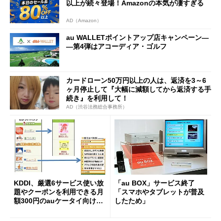
以上が続々登場！Amazonの本気が凄すぎる
AD（Amazon）
au WALLETポイントアップ店キャンペーン―
―第4弾はアコーディア・ゴルフ
カードローン50万円以上の人は、返済を3～6
ヶ月停止して『大幅に減額してから返済する手
続き』を利用して！
AD（渋谷法務総合事務所）
KDDI、厳選6サービス使い放
「au BOX」サービス終了
題やクーポンを利用できる月
「スマホやタブレットが普及
額300円のauケータイ向けサ
したため」
ービス「セレクトパック」