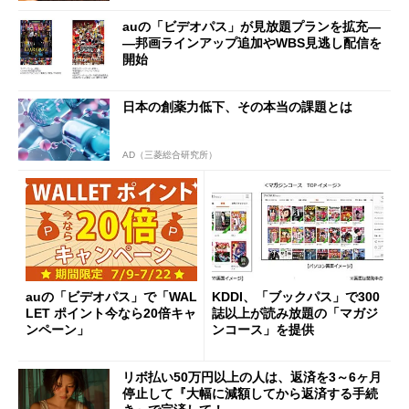
auの「ビデオパス」が見放題プランを拡充―
―邦画ラインアップ追加やWBS見逃し配信を
開始
日本の創薬力低下、その本当の課題とは
AD（三菱総合研究所）
auの「ビデオパス」で「WAL
KDDI、「ブックパス」で300
LET ポイント今なら20倍キャ
誌以上が読み放題の「マガジ
ンペーン」
ンコース」を提供
リボ払い50万円以上の人は、返済を3～6ヶ月
停止して『大幅に減額してから返済する手続