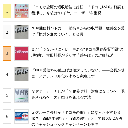
ドコモが念願の増収増益に好転 「ドコモMAX」好調も
後押し、今後は“ロイヤルユーザー”を重視
NHK受信料パトカー・消防車から徴収問題、猛反発を受
け「検討を進めていく」と会長
まだ「つながりにくい」声ある“ドコモ通信品質問題”の
現在地 前田社長が明かす「道半ば」の詳細解説
「NHK受信料の値上げは検討していない」――会長が明
言 スクランブル化を求める声絶えず
なぜ？ カーナビが「NHK受信料」対象になるワケ 課
金されるケースと徴収を免れる方法
元グループ会社が「ドコモの銀行」になった不満を吸
収？ SBI新生銀行が「SBIの銀行」として最大5.2万円
のキャッシュバックキャンペーンを開催