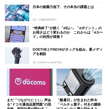
まで
日本の創薬力低下、その本当の課題とは
AD（三菱総合研究所）
“特典終了”が続く「d払い」「dポイント」の
お得さはどう変わるのか これからは「dカー
ド」の利用が得策？
GOETHEとFINCHIがタッグを組み、新メディ
アを創設
AD（FINCHI on GOETHE）
まだ「つながりにくい」声あ
「酷暑日」が生まれた昨今
る“ドコモ通信品質問題”の現
「ペルチェ素子」付きの腰掛
在地 前田社長が明かす「道
けファンなら乗り切れる？