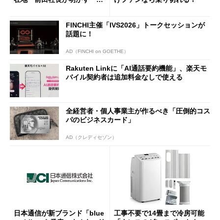
半ば」の詳細解説
FINCHI主催「IVS2026」トークセッションが
話題に！
AD（FINCHI on GOETHE）
Rakuten Linkに「AI通話要約機能」、楽天モ
バイル契約者は追加料金なしで使える
全経営者・個人事業主が作るべき「圧倒的コス
パのビジネスカード」
AD（クレディセゾン）
日本通信が新ブランド「blue
工事不要で14畳まで冷房可能