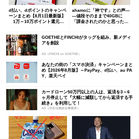
d払い、dポイントのキャンペ
ahamoに「神です」との声―
ーンまとめ【8月1日最新版】
―値段そのままで40GBに
1万～10万ポイント還元の
「課金されたのかと思った」
施策がめじろ押し
と戸惑いも
GOETHEとFINCHIがタッグを組み、新メディ
アを創設
AD（FINCHI on GOETHE）
あなたの街の「スマホ決済」キャンペーンまと
め【2026年8月版】～PayPay、d払い、au PA
Y、楽天ペイ
カードローン50万円以上の人は、返済を3～6
ヶ月停止して『大幅に減額してから返済する手
続き』を利用して！
AD（渋谷法務総合事務所）