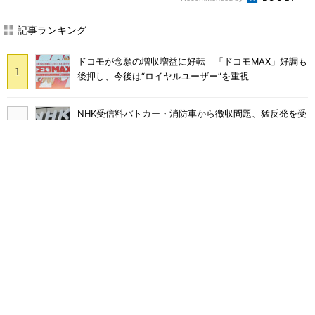
記事ランキング
ドコモが念願の増収増益に好転 「ドコモMAX」好調も
後押し、今後は“ロイヤルユーザー”を重視
NHK受信料パトカー・消防車から徴収問題、猛反発を受
け「検討を進めていく」と会長
まだ「つながりにくい」声ある“ドコモ通信品質問題”の
現在地 前田社長が明かす「道半ば」の詳細解説
なぜ？ カーナビが「NHK受信料」対象になるワケ 課
金されるケースと徴収を免れる方法
「NHK受信料の値上げは検討していない」――会長が明
言 スクランブル化を求める声絶えず