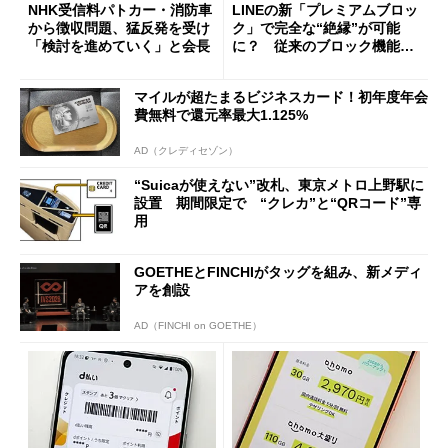
NHK受信料パトカー・消防車
LINEの新「プレミアムブロッ
から徴収問題、猛反発を受け
ク」で完全な“絶縁”が可能
「検討を進めていく」と会長
に？ 従来のブロック機能と
の決定的な違い
マイルが超たまるビジネスカード！初年度年会
費無料で還元率最大1.125%
AD（クレディセゾン）
“Suicaが使えない”改札、東京メトロ上野駅に
設置 期間限定で “クレカ”と“QRコード”専
用
GOETHEとFINCHIがタッグを組み、新メディ
アを創設
AD（FINCHI on GOETHE）