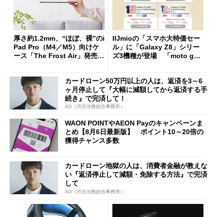
厚さ約1.2mm、“ほぼ、裸”のi
IIJmioの「スマホ大特価セー
Pad Pro（M4／M5）向けケ
ル」に「Galaxy Z8」シリー
ース「The Frost Air」発売
ズ3機種が登場 「moto g37
ケースフィニットから
j」や「OPPO Find X9 Ultr
a」も
カードローン50万円以上の人は、返済を3～6
ヶ月停止して『大幅に減額してから返済する手
続き』で完済して！
AD（渋谷法務総合事務所）
WAON POINTやAEON Payのキャンペーンま
とめ【8月6日最新版】 ポイント10～20倍の
獲得チャンス多数
カードローン地獄の人は、消費者金融が教えな
い『返済停止して減額・免除する方法』で完済
して
AD（渋谷法務総合事務所）