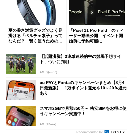
夏の暑さ対策グッズでよく見
「Pixel 11 Pro Fold」のティ
掛ける「ペルチェ素子」って
ーザー動画公開 イベント開
なんだ？ 賢く使うための注
始前に予約可能に
意点も
【話題沸騰】3連単連続的中の競馬予想サイ
ト、ついに判明
AD（ルーツ）
au PAYとPontaのキャンペーンまとめ【8月4
日最新版】 1万ポイント還元や10～20％還元
あり
スマホ2GBで月額850円～ 格安SIMをお得に使
うキャンペーン実施中！
AD（IIJmio）
Recommended by