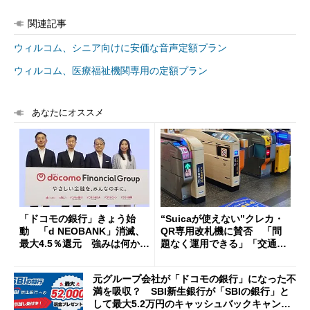
関連記事
ウィルコム、シニア向けに安価な音声定額プラン
ウィルコム、医療福祉機関専用の定額プラン
あなたにオススメ
「ドコモの銀行」きょう始
“Suicaが使えない”クレカ・
動 「d NEOBANK」消滅、
QR専用改札機に賛否 「問
最大4.5％還元 強みは何か解
題なく運用できる」「交通系I
説
Cの方がスムーズ」
元グループ会社が「ドコモの銀行」になった不
満を吸収？ SBI新生銀行が「SBIの銀行」と
して最大5.2万円のキャッシュバックキャンペ