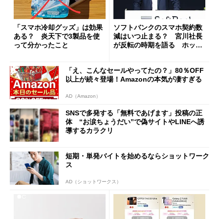
「スマホ冷却グッズ」は効果
ソフトバンクのスマホ契約数
ある？ 炎天下で3製品を使
減はいつ止まる？ 宮川社長
って分かったこと
が反転の時期を語る ホッピ
ング対策は「真剣にやりすぎ
た」
「え、こんなセールやってたの？」80％OFF
以上が続々登場！Amazonの本気が凄すぎる
AD（Amazon）
SNSで多発する「無料であげます」投稿の正
体 “お涙ちょうだい”で偽サイトやLINEへ誘
導するカラクリ
短期・単発バイトを始めるならショットワーク
ス
AD（ショットワークス）