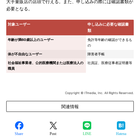
大手量販店の店頭で行える。また、申し込みの際には確認書類が
必要となる。
対象ユーザー
申し込みに必要な確認書
類
年齢が満60歳以上のユーザー
免許等年齢の確認ができるも
の
体が不自由なユーザー
障害者手帳
社会福祉事業者、公的医療機関または医療法人の
社員証、医療従事者証明書等
職員
Copyright © ITmedia, Inc. All Rights Reserved.
関連情報
Share
Post
LINE
Hatena