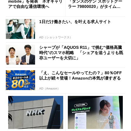
mobile」を発表 ネオキャリ
「タンスのゲン スポットクー
アで自由な通信環境へ
ラー 79800020」がタイムセ
ールで10％オフの5万3999円
に
1日だけ働きたい、を叶える求人サイト
AD（ショットワークス）
シャープが「AQUOS R11」で挑む“価格高騰
時代”のスマホ戦略 「シェアを追うよりも既
存ユーザーを大切に」
「え、こんなセールやってたの？」80％OFF
以上が続々登場！Amazonの本気が凄すぎる
AD（Amazon）