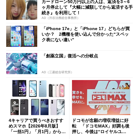
カードローン50万円以上の人は、返済を3～6
ヶ月停止して『大幅に減額してから返済する手
続き』を利用して！
AD（渋谷法務総合事務所）
「iPhone 17e」と「iPhone 17」どちらが買
いか？ 2機種を使い込んで分かった“スペッ
ク表にない違い”
「創薬立国」復活への分岐点
AD（三菱総合研究所）
4キャリアで買うべきおすす
ドコモが念願の増収増益に好
めスマホ【2026年8月版】
転 「ドコモMAX」好調も後
「一括1円」「月1円」からお
押し、今後は“ロイヤルユー
得なiPhone／Pixel／Galaxy
ザー”を重視