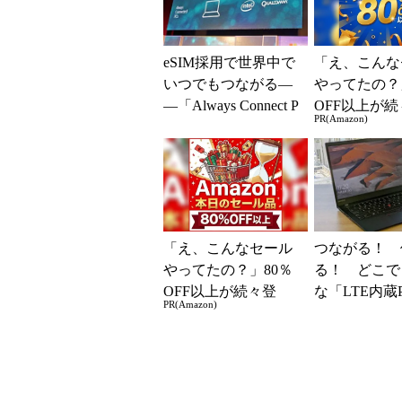
eSIM採用で世界中で
「え、こんな
いつでもつながる―
やってたの？
―「Always Connect P
OFF以上が続
PR(Amazon)
C」普及に向けてMic
場！Amazo
r...
凄すぎる
「え、こんなセール
つながる！ 
やってたの？」80％
る！ どこで
OFF以上が続々登
な「LTE内蔵
PR(Amazon)
場！Amazonの本気が
ススメ
凄すぎる