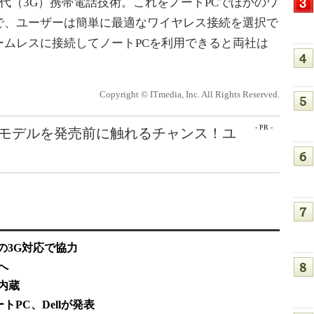
世代（3G）携帯電話技術。これをノートPCでほかのワ
で、ユーザーは簡単に最適なワイヤレス接続を選択で
ームレスに接続してノートPCを利用できると両社は
Copyright © ITmedia, Inc. All Rights Reserved.
- PR -
最新モデルを発売前に触れるチャンス！ユ
Cの3G対応で協力
へ
術内蔵
PC、Dellが発表