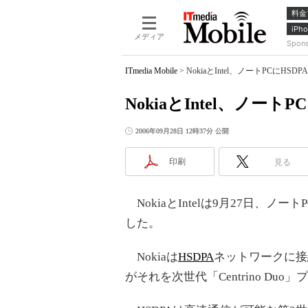
料金
iPho
メディア
Spon
ITmedia Mobile
>
NokiaとIntel、ノートPCにHS
NokiaとIntel、ノー
2006年09月28日 12時37分 公開
印刷
見る
NokiaとIntelは9月27日、
した。
Nokiaは
HSDPA
ネットワークに接続
がそれを次世代「Centrino Du