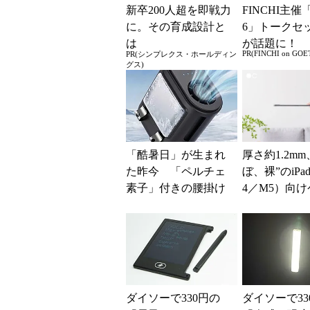
新卒200人超を即戦力
FINCHI主催「
に。その育成設計と
6」トークセ
は
が話題に！
PR(FINCHI on GOE
PR(シンプレクス・ホールディン
グス)
「酷暑日」が生まれ
厚さ約1.2mm
た昨今 「ペルチェ
ぼ、裸”のiPad
素子」付きの腰掛け
4／M5）向
ファンなら乗り切れ
「The Frost Air
る？
ダイソーで330円の
ダイソーで33