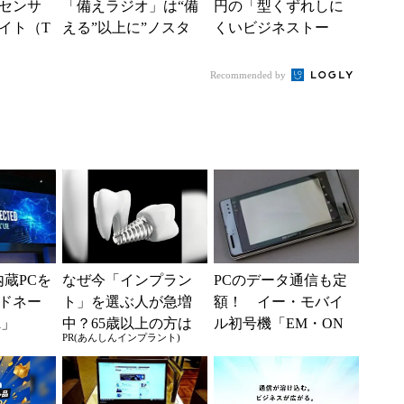
センサ
「備えラジオ」は“備
円の「型くずれしに
イト（T
える”以上に”ノスタ
くいビジネストー
が意外と便
ルジック”だった件
ト」 耐水圧1万mm
...
目的に徹したシンプ
の生地を採用
Recommended by
ル...
内蔵PCを
なぜ今「インプラン
PCのデータ通信も定
ドネー
ト」を選ぶ人が急増
額！ イー・モバイ
a」
中？65歳以上の方は
ル初号機「EM・ON
PR(あんしんインプラント)
要確認。抜けた歯の
E」（懐かしのケータ
放置は驚きのリスク
イ）