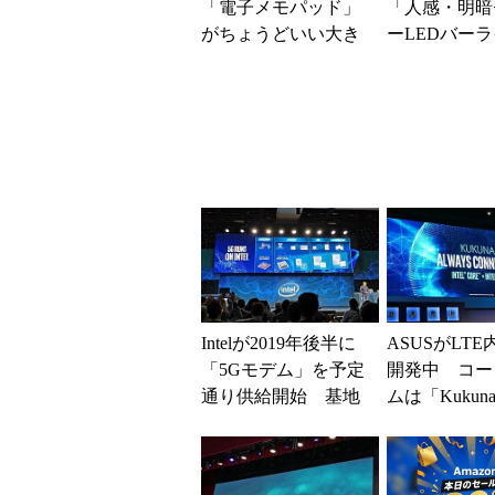
「電子メモパッド」
「人感・明暗
がちょうどいい大き
ーLEDバーラ
さで便利！ 弱点が
ype-C）」
あるとしたら「磁
利 1人暮らしの
石」
Intelが2019年後半に
ASUSがLTE
「5Gモデム」を予定
開発中 コー
通り供給開始 基地
ムは「Kukun
局用プロセッサにも
進出