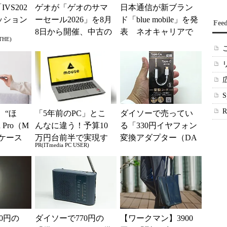
IVS202
ゲオが「ゲオのサマ
日本通信が新ブラン
ッション
ーセール2026」を8月
ド「blue mobile」を発
Fee
8日から開催、中古の
表 ネオキャリアで
THE)
スマホやゲームがお
自由な通信環境へ
得に
、“ほ
「5年前のPC」とこ
ダイソーで売ってい
 Pro（M
んなに違う！予算10
る「330円イヤフォン
けケース
万円台前半で実現す
変換アダプター（DA
PR(ITmedia PC USER)
...
る快適PCライフ
C付き）」はスマホや
PCで便利に使え
る？...
0円の
ダイソーで770円の
【ワークマン】3900