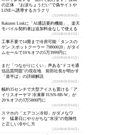
の正体 “お涙ちょうだい”で偽サイトや
LINEへ誘導するカラクリ
（2026年08月06日）
Rakuten Linkに「AI通話要約機能」、楽天
モバイル契約者は追加料金なしで使える
（2026年08月05日）
工事不要で14畳まで冷房可能「タンスの
ゲン スポットクーラー 79800020」がタイ
ムセールで10％オフの5万3999円に
（2026年08月05日）
まだ「つながりにくい」声ある“ドコモ通
信品質問題”の現在地 前田社長が明かす
「道半ば」の詳細解説
（2026年08月06日）
幅約35センチで大型アイスも置ける「ア
イリスオーヤマ 冷凍庫 IUSN-8B-W」が
20％オフの3万5800円に
（2026年08月04日）
スマホの「エアコン冷却」がダメなワ
ケ 猛暑日にやりがちな“水没”の危険性
と正しい冷やし方
（2026年08月06日）