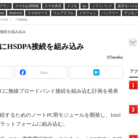
プラン
スマホお得情報
スマホ決済
ドコモ
ソフトバンク
楽天モバイル
au
スマホケース
ウェアラブル
イヤフォン
バッテリー
デジモノ
ne
Android
sored ｜
IIJmio
DPA接続を組み込み
トPCにHSDPA接続を組み込み
[
ITmedia
]
アク
Share
ノートPCに無線ブロードバンド接続を組み込む計画を発表
するためのノートPC用モジュールを開発し、Intel
o」プラットフォームに組み込む。