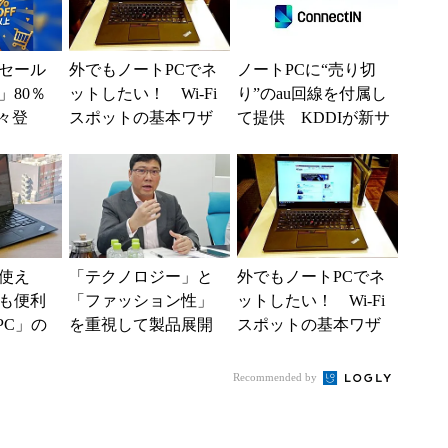
セール
外でもノートPCでネ
ノートPCに“売り切
」80％
ットしたい！ Wi-Fi
り”のau回線を付属し
々登
スポットの基本ワザ
て提供 KDDIが新サ
nの本気が
（ソフトバンク編）
ービス「ConnectIn」
を提供開...
使え
「テクノロジー」と
外でもノートPCでネ
も便利
「ファッション性」
ットしたい！ Wi-Fi
PC」の
を重視して製品展開
スポットの基本ワザ
――3年目を迎えた中
（au編）
国HuaweiのPC事業 ...
Recommended by