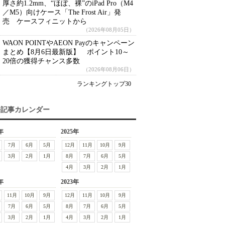
厚さ約1.2mm、“ほぼ、裸”のiPad Pro（M4
／M5）向けケース「The Frost Air」発
売 ケースフィニットから
（2026年08月05日）
WAON POINTやAEON Payのキャンペーン
まとめ【8月6日最新版】 ポイント10～
20倍の獲得チャンス多数
（2026年08月06日）
ランキングトップ30
去記事カレンダー
年
2025年
7月
6月
5月
12月
11月
10月
9月
3月
2月
1月
8月
7月
6月
5月
4月
3月
2月
1月
年
2023年
11月
10月
9月
12月
11月
10月
9月
7月
6月
5月
8月
7月
6月
5月
3月
2月
1月
4月
3月
2月
1月