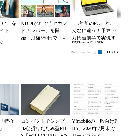
たい、を
KDDIがauで「セカン
「5年前のPC」とこ
イト
ドナンバー」を開
んなに違う！予算10
始 月額550円で「も
万円台前半で実現す
PR(ITmedia PC USER)
ス)
う1つの携帯番号を」
る快適PCライフ
Recommended by
『特権
コンパクトでシンプ
Y!mobileの一般向けP
』
ルな折りたたみ型PH
HS、2020年7月末で
S「WILLCOM 9（WS
サービス終了