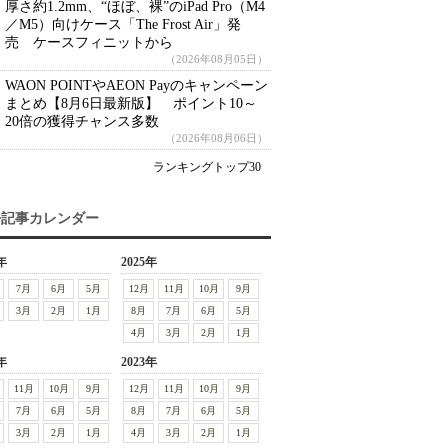
厚さ約1.2mm、“ほぼ、裸”のiPad Pro（M4
／M5）向けケース「The Frost Air」発
売 ケースフィニットから
（2026年08月05日）
WAON POINTやAEON Payのキャンペーン
まとめ【8月6日最新版】 ポイント10～
20倍の獲得チャンス多数
（2026年08月06日）
ランキングトップ30
去記事カレンダー
年
2025年
7月
6月
5月
12月
11月
10月
9月
3月
2月
1月
8月
7月
6月
5月
4月
3月
2月
1月
年
2023年
11月
10月
9月
12月
11月
10月
9月
7月
6月
5月
8月
7月
6月
5月
3月
2月
1月
4月
3月
2月
1月