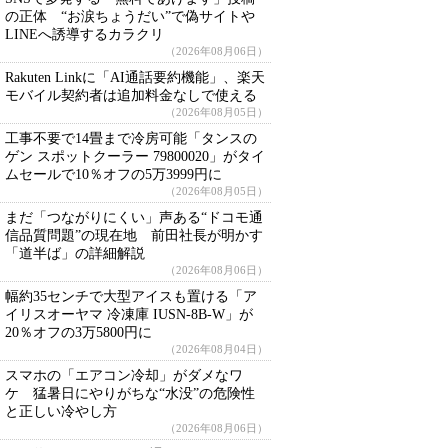
の正体 “お涙ちょうだい”で偽サイトや
LINEへ誘導するカラクリ
（2026年08月06日）
Rakuten Linkに「AI通話要約機能」、楽天
モバイル契約者は追加料金なしで使える
（2026年08月05日）
工事不要で14畳まで冷房可能「タンスの
ゲン スポットクーラー 79800020」がタイ
ムセールで10％オフの5万3999円に
（2026年08月05日）
まだ「つながりにくい」声ある“ドコモ通
信品質問題”の現在地 前田社長が明かす
「道半ば」の詳細解説
（2026年08月06日）
幅約35センチで大型アイスも置ける「ア
イリスオーヤマ 冷凍庫 IUSN-8B-W」が
20％オフの3万5800円に
（2026年08月04日）
スマホの「エアコン冷却」がダメなワ
ケ 猛暑日にやりがちな“水没”の危険性
と正しい冷やし方
（2026年08月06日）