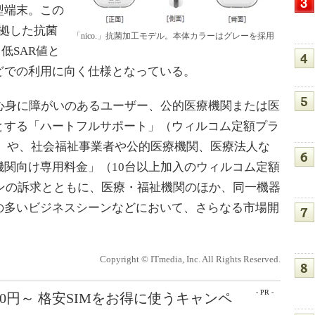
型端末。この
に準拠した抗菌
「nico.」抗菌加工モデル。本体カラーはグレーを採用
低SAR値と
どでの利用に向く仕様となっている。
心身に障がいのあるユーザー、公的医療機関または医
とする「ハートフルサポート」（ウィルコム定額プラ
引き）や、社会福祉事業者や公的医療機関、医療法人な
関向け専用料金」（10台以上加入のウィルコム定額
ランの訴求とともに、医療・福祉機関のほか、同一機器
の多いビジネスシーンなどにおいて、さらなる市場開
Copyright © ITmedia, Inc. All Rights Reserved.
- PR -
50円～ 格安SIMをお得に使うキャンペ