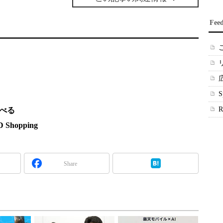
Fee
調べる
hopping
Share