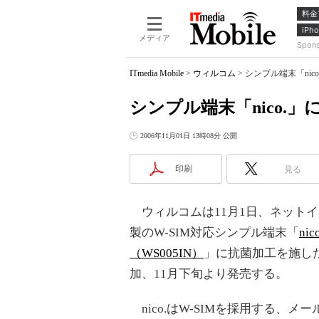
料金
iPho
メディア
Spon
ITmedia Mobile
>
ウィルコム
>
シンプル端末「nic
シンプル端末「nico.
2006年11月01日 13時08分 公開
印刷
見る
ウィルコムは11月1日、ネット
製のW-SIM対応シンプル端末「
nico
（WS005IN）
」に抗菌加工を施し
加、11月下旬より発売する。
nico.はW-SIMを採用する、メ