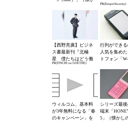
PR(KeeperSecurity)
しのケータイ）
【西野亮廣】ビジネ
行列ができる
ス書最新刊『北極
人気を集めた
星 僕たちはどう働
トフォン「W-
PR(FINCHI on GOETHE)
くか』
3」
ウィルコム、基本料
シリーズ最後
が3年無料になる「春
端末「HONEY
のキャンペーン」を
5」（懐かし
開始――イー・モバ
イ）