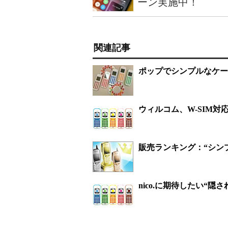
ーン実施中！
関連記事
ポップでシンプルなケータ
ウィルコム、W-SIM対
販売ランキング：“シンプ
nico.に期待したい“隠