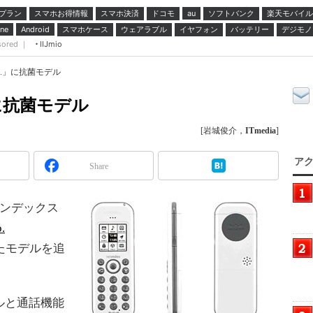
プラン
スマホお得情報
スマホ決済
ドコモ
ソフトバンク
楽天モバイル
au
スマホケース
ウェアラブル
イヤフォン
バッテリー
デジモノ
ne
Android
sored ｜
IIJmio
o.」に抗菌モデル
」に抗菌モデル
[岩城俊介，
ITmedia
]
アク
Share
インデックス
.
たモデルを追
ールと通話機能