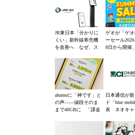
JR東日本「分かりに
ゲオが「ゲオ
くい」新幹線券売機
ーセール202
を改善へ なぜ、ス
8日から開催
マホではなく「駅で
スマホやゲー
の最短1分購入」を実
得に
現？
ahamoに「神です」と
日本通信が新
の声――値段そのま
ド「blue mob
まで40GBに 「課金
表 ネオキャ
されたのかと思っ
自由な通信環
た」と戸惑いも