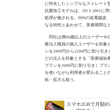
に特化したシンプルなストレート
抗菌加工モデルは、JIS Z 2801
処理が施される。PHSの低電磁波、
なる特性とあわせて、医療期間な
同社は満60歳以上のユーザーや
療法人職員の個人ユーザーを対象
ンを2900円から2200円に割り
どの法人を対象とする「医療福祉機
プランを2000円に割り引き）プ
を使いながら利用者が変わること
拓・拡大も狙う。
スマホ2GBで月額8