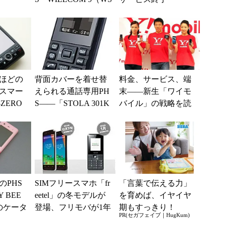
018KE）」
ほどの
背面カバーを着せ替
料金、サービス、端
スマー
えられる通話専用PH
末――新生「ワイモ
ZERO
S――「STOLA 301K
バイル」の戦略を読
C」
み解く (1/2)
のPHS
SIMフリースマホ「fr
「言葉で伝える力」
 BEE
eetel」の冬モデルが
を育めば、イヤイヤ
のケータ
登場、フリモバが1年
期もすっきり！
PR(セガフェイブ｜HugKum)
間月額0円～になるキ
「アンパンマン こと