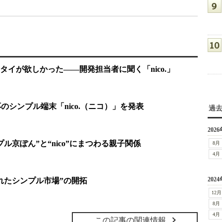
イが欲しかった――開発担当者に聞く「nico.」
応のシンプル端末「nico.（ニコ）」を発表
過
2026
ル京ぽん”と“nico”にまつわる親子関係
8月
4月
2024
されたシンプル市場”の開拓
12月
8月
4月
この記事の関連情報