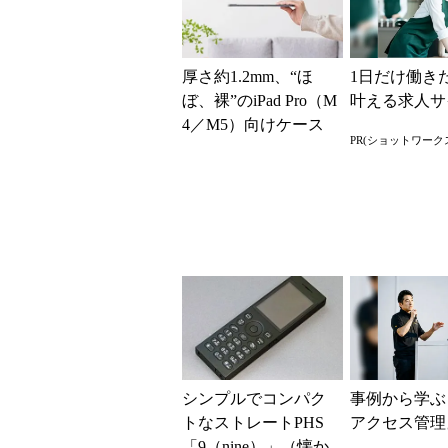
厚さ約1.2mm、“ほ
1日だけ働き
ぼ、裸”のiPad Pro（M
叶える求人サ
4／M5）向けケース
PR(ショットワーク
「The Frost Air...
シンプルでコンパク
事例から学ぶ
トなストレートPHS
アクセス管理
「9（nine）」（懐か