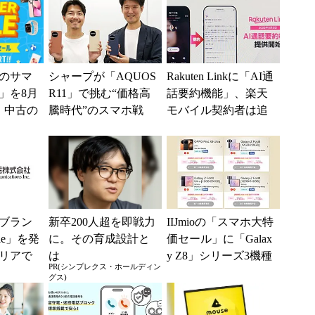
のサマ
シャープが「AQUOS
Rakuten Linkに「AI通
6」を8月
R11」で挑む“価格高
話要約機能」、楽天
、中古の
騰時代”のスマホ戦
モバイル契約者は追
ムがお
略 「シェアを追う
加料金なしで使える
よりも既存ユーザ
ー...
ブラン
新卒200人超を即戦力
IIJmioの「スマホ大特
ile」を発
に。その育成設計と
価セール」に「Galax
リアで
は
y Z8」シリーズ3機種
PR(シンプレクス・ホールディン
境へ
が登場 「moto g37...
グス)