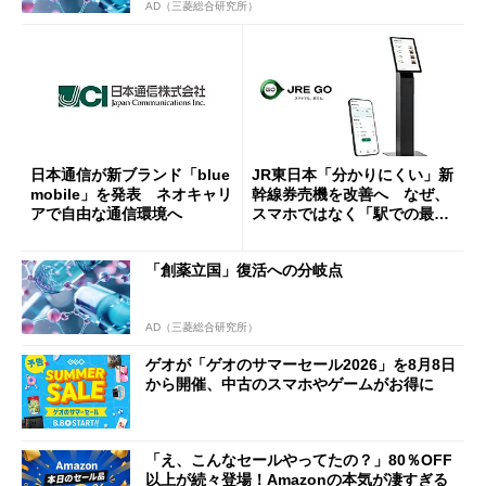
AD（三菱総合研究所）
日本通信が新ブランド「blue
JR東日本「分かりにくい」新
mobile」を発表 ネオキャリ
幹線券売機を改善へ なぜ、
アで自由な通信環境へ
スマホではなく「駅での最短
1分購入」を実現？
「創薬立国」復活への分岐点
AD（三菱総合研究所）
ゲオが「ゲオのサマーセール2026」を8月8日
から開催、中古のスマホやゲームがお得に
「え、こんなセールやってたの？」80％OFF
以上が続々登場！Amazonの本気が凄すぎる