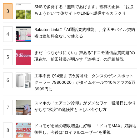
SNSで多発する「無料であげます」投稿の正体 “お涙
ちょうだい”で偽サイトやLINEへ誘導するカラクリ
Rakuten Linkに「AI通話要約機能」、楽天モバイル契約
者は追加料金なしで使える
まだ「つながりにくい」声ある“ドコモ通信品質問題”の
現在地 前田社長が明かす「道半ば」の詳細解説
工事不要で14畳まで冷房可能「タンスのゲン スポット
クーラー 79800020」がタイムセールで10％オフの5万
3999円に
スマホの「エアコン冷却」がダメなワケ 猛暑日にやり
がちな“水没”の危険性と正しい冷やし方
ドコモが念願の増収増益に好転 「ドコモMAX」好調も
後押し、今後は“ロイヤルユーザー”を重視