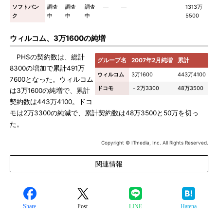
ソフトバン
調査
調査
調査
―
―
1313万
ク
中
中
中
5500
ウィルコム、3万1600の純増
PHSの契約数は、総計
グループ名
2007年2月純増
累計
8300の増加で累計491万
ウィルコム
3万1600
443万4100
7600となった。ウィルコム
ドコモ
－2万3300
48万3500
は3万1600の純増で、累計
契約数は443万4100。ドコ
モは2万3300の純減で、累計契約数は48万3500と50万を切っ
た。
Copyright © ITmedia, Inc. All Rights Reserved.
関連情報
Share
Post
LINE
Hatena