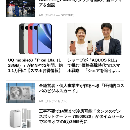
アを創設
AD（FINCHI on GOETHE）
UQ mobileの「Pixel 10a（1
シャープが「AQUOS R11」
28GB）」がMNPで2年間、約
で挑む“価格高騰時代”のスマ
1.1万円に【スマホお得情報】
ホ戦略 「シェアを追うより
も既存ユーザーを大切に」
全経営者・個人事業主が作るべき「圧倒的コス
パのビジネスカード」
AD（クレディセゾン）
工事不要で14畳まで冷房可能「タンスのゲン
スポットクーラー 79800020」がタイムセール
で10％オフの5万3999円に