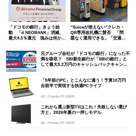
「ドコモの銀行」きょう始
“Suicaが使えない”クレカ・
動 「d NEOBANK」消滅、
QR専用改札機に賛否 「問
最大4.5％還元 強みは何か解
題なく運用できる」「交通系I
説
Cの方がスムーズ」
元グループ会社が「ドコモの銀行」になった不
満を吸収？ SBI新生銀行が「SBIの銀行」と
して最大5.2万円のキャッシュバックキャンペ
ーンを開催
「5年前のPC」とこんなに違う！予算10万円
台前半で実現する快適PCライフ
AD（ITmedia PC USER）
これから選ぶ新型TVはこれ！失敗しない選び
方と、2026年夏の一押しモデル
AD（ITmedia PC USER）