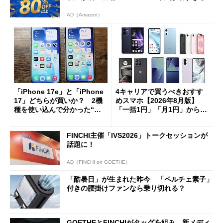
AD（Amazon）
「iPhone 17e」と「iPhone
4キャリアで買うべきおすす
17」どちらが買いか？ 2機
めスマホ【2026年8月版】
種を使い込んで分かった“ス
「一括1円」「月1円」からお
ペック表にない違い”
得なiPhone／Pixel／Galaxy
まで
FINCHI主催「IVS2026」トークセッションが
話題に！
AD（FINCHI on GOETHE）
「酷暑日」が生まれた昨今 「ペルチェ素子」
付きの腰掛けファンなら乗り切れる？
GOETHEとFINCHIがタッグを組み、新メディ