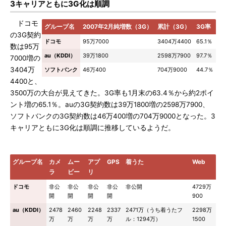
3キャリアともに3G化は順調
ドコモ
グループ名
2007年2月純増数（3G）
累計（3G）
3G率
の3G契約
ドコモ
95万7000
3404万4400
65.1％
数は95万
au（KDDI）
39万1800
2598万7900
97.7％
7000増の
3404万
ソフトバンク
46万400
704万9000
44.7％
4400と、
3500万の大台が見えてきた。3G率も1月末の63.4％から約2ポイ
ント増の65.1％。auの3G契約数は39万1800増の2598万7900、
ソフトバンクの3G契約数は46万400増の704万9000となった。3
キャリアともに3G化は順調に推移しているようだ。
グループ名
カメ
ムー
アプ
GPS
着うた
Web
ラ
ビー
リ
ドコモ
非公
非公
非公
非公
非公開
4729万
開
開
開
開
900
au（KDDI）
2478
2460
2248
2337
2471万（うち着うたフ
2298万
万
万
万
万
ル：1294万）
1500