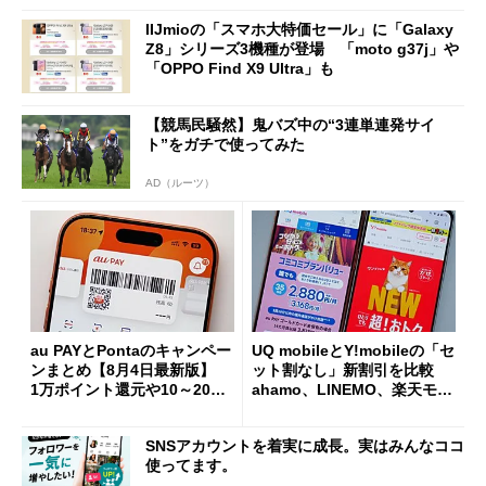
IIJmioの「スマホ大特価セール」に「Galaxy
Z8」シリーズ3機種が登場 「moto g37j」や
「OPPO Find X9 Ultra」も
【競馬民騒然】鬼バズ中の“3連単連発サイ
ト”をガチで使ってみた
AD（ルーツ）
au PAYとPontaのキャンペー
UQ mobileとY!mobileの「セ
ンまとめ【8月4日最新版】
ット割なし」新割引を比較
1万ポイント還元や10～20％
ahamo、LINEMO、楽天モバ
還元あり
イルよりもお得？
SNSアカウントを着実に成長。実はみんなココ
使ってます。