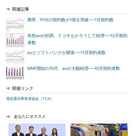
関連記事
携帯、PHSの契約数が1億を突破──1月契約数
依然auが好調、ドコモもかろうじて純増──12月契約
者数
auとソフトバンクが躍進──11月契約者数
MNP開始の10月、auが大幅純増──10月契約者数
関連リンク
電気通信事業者協会（TCA）
あなたにオススメ