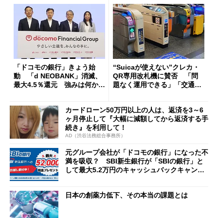
「ドコモの銀行」きょう始
“Suicaが使えない”クレカ・
動 「d NEOBANK」消滅、
QR専用改札機に賛否 「問
最大4.5％還元 強みは何か解
題なく運用できる」「交通系I
説
Cの方がスムーズ」
カードローン50万円以上の人は、返済を3～6
ヶ月停止して『大幅に減額してから返済する手
続き』を利用して！
AD（渋谷法務総合事務所）
元グループ会社が「ドコモの銀行」になった不
満を吸収？ SBI新生銀行が「SBIの銀行」と
して最大5.2万円のキャッシュバックキャンペ
ーンを開催
日本の創薬力低下、その本当の課題とは