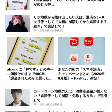
がめじろ押し
リボ地獄から抜け出したい人は、返済を3～6
ヶ月停止して『大幅に減額してから返済する手
続き』で完済して！
AD（渋谷法務総合事務所）
ahamoに「神です」との声―
あなたの街の「スマホ決済」
―値段そのままで40GBに
キャンペーンまとめ【2026年
「課金されたのかと思った」
8月版】～PayPay、d払い、a
と戸惑いも
u PAY、楽天ペイ
カードローン地獄の人は、消費者金融が教えな
い『返済停止して減額・免除する方法』で完済
して
AD（渋谷法務総合事務所）