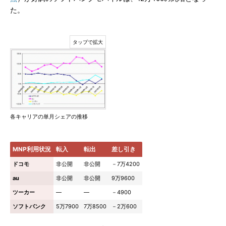
た。
各キャリアの単月シェアの推移
MNP利用状況
転入
転出
差し引き
ドコモ
非公開
非公開
－7万4200
au
非公開
非公開
9万9600
ツーカー
―
―
－4900
ソフトバンク
5万7900
7万8500
－2万600