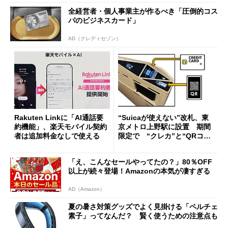
全経営者・個人事業主が作るべき「圧倒的コス
パのビジネスカード」
AD（クレディセゾン）
Rakuten Linkに「AI通話要
“Suicaが使えない”改札、東
約機能」、楽天モバイル契約
京メトロ上野駅に設置 期間
者は追加料金なしで使える
限定で “クレカ”と“QRコー
ド”専用
「え、こんなセールやってたの？」80％OFF
以上が続々登場！Amazonの本気が凄すぎる
AD（Amazon）
夏の暑さ対策グッズでよく見掛ける「ペルチェ
素子」ってなんだ？ 賢く使うための注意点も