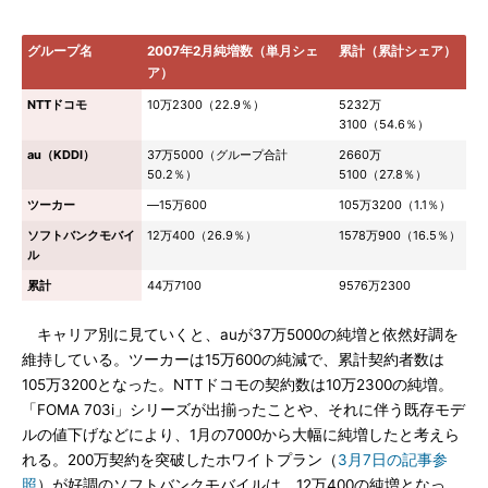
グループ名
2007年2月純増数（単月シェ
累計（累計シェア）
ア）
NTTドコモ
10万2300（22.9％）
5232万
3100（54.6％）
au（KDDI）
37万5000（グループ合計
2660万
50.2％）
5100（27.8％）
ツーカー
―15万600
105万3200（1.1％）
ソフトバンクモバイ
12万400（26.9％）
1578万900（16.5％）
ル
累計
44万7100
9576万2300
キャリア別に見ていくと、auが37万5000の純増と依然好調を
維持している。ツーカーは15万600の純減で、累計契約者数は
105万3200となった。NTTドコモの契約数は10万2300の純増。
「FOMA 703i」シリーズが出揃ったことや、それに伴う既存モデ
ルの値下げなどにより、1月の7000から大幅に純増したと考えら
れる。200万契約を突破したホワイトプラン（
3月7日の記事参
照
）が好調のソフトバンクモバイルは、12万400の純増となっ