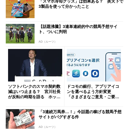
「スマホ冷却グッズ」は効果ある？ 炎天下で
3製品を使って分かったこと
【話題沸騰】3連単連続的中の競馬予想サイ
ト、ついに判明
AD（ルーツ）
ソフトバンクのスマホ契約数
ドコモの銀行、アプリアイコ
減はいつ止まる？ 宮川社長
ンを選べるよう方針変更
が反転の時期を語る ホッピ
「さまざまなご意見・ご要望
ング対策は「真剣にやりすぎ
を踏まえ」
た」
「3連続万馬券…！」今話題の稼げる競馬予想
サイトがバグすぎる件
AD（ルーツ）