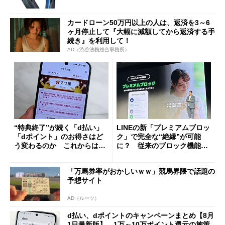
カードローン50万円以上の人は、返済を3～6
ヶ月停止して『大幅に減額してから返済する手
続き』を利用して！
AD（渋谷法務総合事務所）
“特典終了”が続く「d払い」
LINEの新「プレミアムブロッ
「dポイント」のお得さはど
ク」で完全な“絶縁”が可能
う変わるのか これからは
に？ 従来のブロック機能と
「dカード」の利用が得策？
の決定的な違い
「万馬券率がおかしいｗｗ」競馬界隈で話題の
予想サイト
AD（ルーツ）
d払い、dポイントのキャンペーンまとめ【8月
1日最新版】 1万～10万ポイント還元の施策