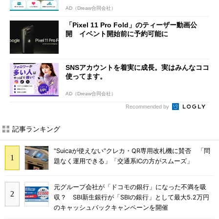
AD（Dreaw合同会社）
「Pixel 11 Pro Fold」のティーザー動画公
開 イベント開始前に予約可能に
SNSアカウントを着実に成長。実はみんなココ
使ってます。
AD（Dreaw合同会社）
Recommended by
記事ランキング
“Suicaが使えない”クレカ・QR専用改札機に賛否 「問
題なく運用できる」「交通系ICの方がスムーズ」
元グループ会社が「ドコモの銀行」になった不満を吸
収？ SBI新生銀行が「SBIの銀行」として最大5.2万円
のキャッシュバックキャンペーンを開催